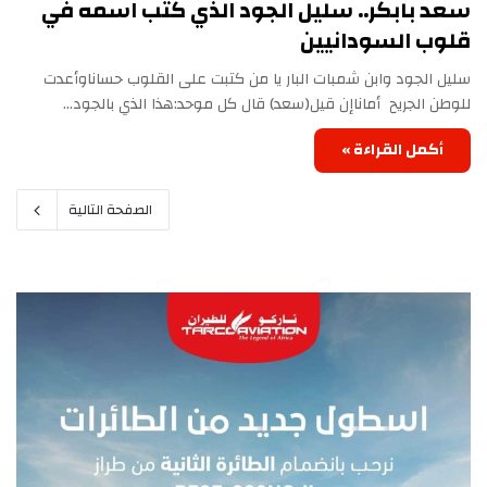
‏سعد بابكر.. سليل الجود الذي كتب اسمه في
قلوب السودانيين
سليل الجود وابن شمبات البار‏ يا من كتبت على القلوب حسانا‏وأعدت
للوطن الجريح أمانا‏إن قيل(سعد) قال كل موحد:‏هذا الذي بالجود…
أكمل القراءة »
الصفحة التالية