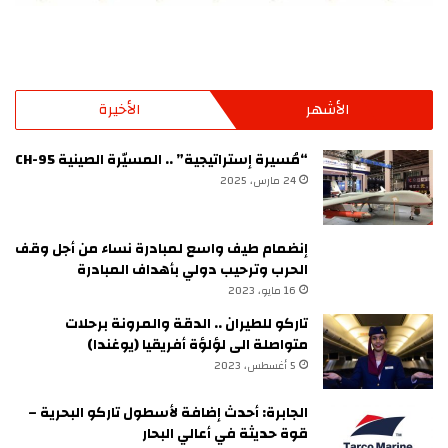
الأشهر
الأخيرة
“مُسيرة إستراتيجية” .. المسيّرة الصينية CH-95
24 مارس، 2025
إنضمام طيف واسع لمبادرة نساء من أجل وقف
الحرب وترحيب دولي بأهداف المبادرة
16 مايو، 2023
تاركو للطيران .. الدقة والمرونة برحلات
متواصلة الى لؤلؤة أفريقيا (يوغندا)
5 أغسطس، 2023
الجابرة: أحدث إضافة لأسطول تاركو البحرية –
قوة حديثة في أعالي البحار