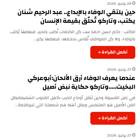
28 يوليو، 2026
حين يلتقي الوفاء بالإبداع.. عبد الرحيم شنان
يكتب، وتاركو تُحلّق بقيمة الإنسان
الكاتب : حاتم حسن احمد ست كل الكلمات تُكتب بالحبر، فبعضها يُكتب
بالوفاء، ولا كل المواقف تُقاس بحجمها، فبعضها يكبر…
أكمل القراءة »
27 يوليو، 2026
عندما يعرف الوفاء أرق الألحان:‏أبوعركي
البخيت…..وتاركو حكاية نبض أصيل
في زمن القسوة وحين تثقل أوجاع الحرب كاهل القلوب الشفيفة‏يظل
الفن الأصيل هو المتنفس ويظل أهله هم شمعتنا التي تنير‏ظلمة…
أكمل القراءة »
27 يوليو، 2026