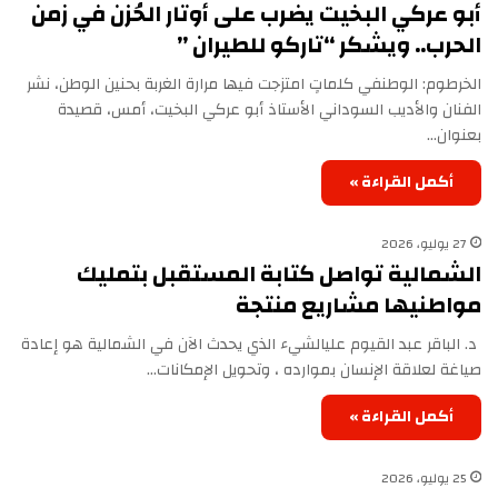
أبو عركي البخيت يضرب على أوتار الحُزن في زمن
الحرب.. ويشكر “تاركو للطيران ” ‏
الخرطوم: الوطن‏‏في كلماتٍ امتزجت فيها مرارة الغربة بحنين الوطن، نشر
الفنان والأديب السوداني الأستاذ أبو عركي البخيت، أمس، قصيدة
بعنوان…
أكمل القراءة »
27 يوليو، 2026
الشمالية تواصل كتابة المستقبل بتمليك
مواطنيها مشاريع منتجة
‏ د. الباقر عبد القيوم علي‏‏‏‏الشيء الذي يحدث الآن في الشمالية هو إعادة
صياغة لعلاقة الإنسان بموارده ، وتحويل الإمكانات…
أكمل القراءة »
25 يوليو، 2026