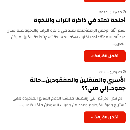
30 يوليو، 2026
أجنحة تمتد في ذاكرة التراب والنخوة
بسم الله الرحمن الرحيم‏أجنحة تمتد في ذاكرة التراب والنخوة‏بقلم شنان
عبدالله اللعوتة‏‏عندما أخترت لهذه المساحة أسم(أجنحة الخير) لم يكن
التعبير…
أكمل القراءة »
29 يوليو، 2026
الأسري والمتقلين والمفقودين…حالة
جمود..إلي متي؟؟
لم تكن الجرائم التي إرتكبتها مليشيا الدعم السريع المتمردة وهي
تستبيح ولاية الخرطوم وعدد من ولايات السودان منذ الخامس…
أكمل القراءة »