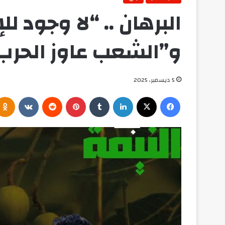
البرهان .. “لا وجود ل
و”الشعب عاوز الحرب
5 ديسمبر، 2025
فيسبوك
‫X
لينكدإن
بينتيريست