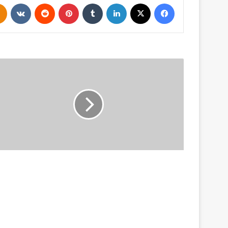
فيسبوك
‫X
لينكدإن
بينتيريست