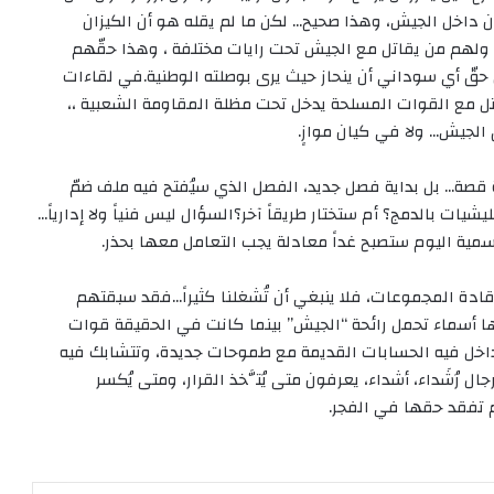
ان داخل الجيش، وهذا صحيح… لكن ما لم يقله هو أن الكيزان
 ولهم من يقاتل مع الجيش تحت رايات مختلفة ، وهذا حقّهم
ن حقّ أي سوداني أن ينحاز حيث يرى بوصلته الوطنية.في لقاءات
ل مع القوات المسلحة يدخل تحت مظلة المقاومة الشعبية ،،
الجيش… ولا في كيان موازٍ.
قصة… بل بداية فصل جديد، الفصل الذي سيُفتح فيه ملف ضمّ
ات بالدمج؟ أم ستختار طريقاً آخر؟السؤال ليس فنياً ولا إدارياً…
سمية اليوم ستصبح غداً معادلة يجب التعامل معها بحذر.
ادة المجموعات، فلا ينبغي أن تُشغلنا كثيراً…فقد سبقتهم
أسماء تحمل رائحة “الجيش” بينما كانت في الحقيقة قوات
داخل فيه الحسابات القديمة مع طموحات جديدة، وتتشابك فيه
ال رُشَداء، أشداء، يعرفون متى يُتَّخذ القرار، ومتى يُكسر
لم تفقد حقها في الفجر.