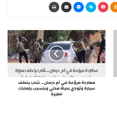
Odnoklassniki
‫Pocket
سكايب
ماسنجر
مشاركة عبر البريد
طباعة
مطاردة
مروّعة
في
أم
درمان…
شاب
يخطف
سيارة
ويُودي
بحياة
مطاردة مروّعة في أم درمان… شاب يخطف
مدني
سيارة ويُودي بحياة مدني ويتسبب بإصابات
ويتسبب
خطيرة
بإصابات
خطيرة