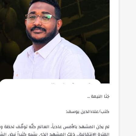
جَنَا النيمة …
كتب/علاءالدين يوسف:
لم يكن المشهد بالأمس عادياً، العالم كلّه توقّف لحظة 
الفترة الانتقالية… ذلك المشهد الذي يشبه كثيراً نبض الش