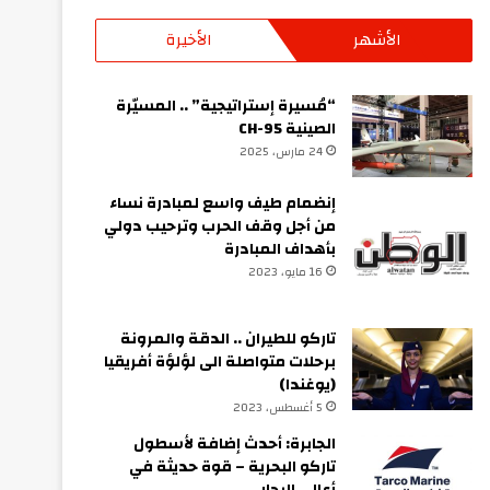
الأشهر
الأخيرة
“مُسيرة إستراتيجية” .. المسيّرة
الصينية CH-95
24 مارس، 2025
إنضمام طيف واسع لمبادرة نساء
من أجل وقف الحرب وترحيب دولي
بأهداف المبادرة
16 مايو، 2023
تاركو للطيران .. الدقة والمرونة
برحلات متواصلة الى لؤلؤة أفريقيا
(يوغندا)
5 أغسطس، 2023
الجابرة: أحدث إضافة لأسطول
تاركو البحرية – قوة حديثة في
أعالي البحار