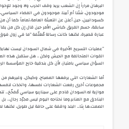
البرهان مراراً إن الشعب يريد وقف الحرب ولا وجود للإخو
موجودون، شئنا أم أبينا. موجودون في الفضاء السياسي،
كسودانيين، حين أعلن عن التعبئة العامة،تماماً كما أن م
سابقة، حسم الفريق كباشي الأمر حين قال إن كل من يقات
عبارة قصيرة، لكنها كانت رسالة مُغلّفة “ما في زول فوق 
”عمليات التسريح الأخيرة في شمال السودان ليست نهاية 
القوات المتحالفة مع الجيش ولكن .. هل ستقبل هذه المليشي
السؤال سياسي بامتياز، لأن كل بندقية خارج المؤسسة الر
أما الشعارات التي يرفعها المصباح، وكيكل، وغيرهم من ق
مجموعات أخرى رفعت الشعارات نفسها، واتخذت لنفسها 
موازية له.السودان قادم على سيناريو سياسي مُفخّخ… تت
البنادق مع المنابر.وما نحتاجه اليوم ليس مجرّد رجال… بل رج
الصمت.ها بِنَا… البلد واقفة على حافة ليل طويل، لكنها 