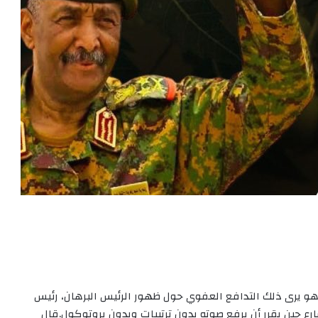
وهو يرى ذلك التدافع العفوي حول ظهور الرئيس البرهان، رئيس
ارع حين يقرر أن يرفع صوته بدون ترتيبات وبدون بروتوكول.قال