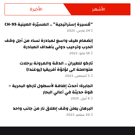
الأشهر
الأخيرة
“مُسيرة إستراتيجية” .. المسيّرة الصينية CH-95
24 مارس، 2025
إنضمام طيف واسع لمبادرة نساء من أجل وقف
الحرب وترحيب دولي بأهداف المبادرة
16 مايو، 2023
تاركو للطيران .. الدقة والمرونة برحلات
متواصلة الى لؤلؤة أفريقيا (يوغندا)
5 أغسطس، 2023
الجابرة: أحدث إضافة لأسطول تاركو البحرية –
قوة حديثة في أعالي البحار
6 أبريل، 2025
البرهان يعلن وقف إطلاق نار من جانب واحد
20 سبتمبر، 2023