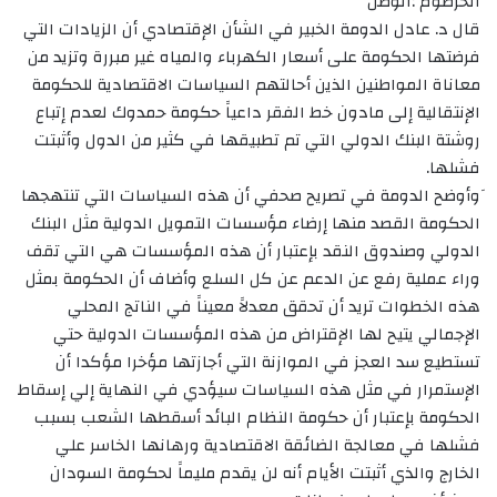
الخرطوم :الوطن
قال د. عادل الدومة الخبير في الشأن الإقتصادي أن الزيادات التي
فرضتها الحكومة على أسعار الكهرباء والمياه غير مبررة وتزيد من
معاناة المواطنين الذين أحالتهم السياسات الاقتصادية للحكومة
الإنتقالية إلى مادون خط الفقر داعياََ حكومة حمدوك لعدم إتباع
روشتة البنك الدولي التي تم تطبيقها في كثير من الدول وأثبتت
فشلها.
َوأوضح الدومة في تصريح صحفي أن هذه السياسات التي تنتهجها
الحكومة القصد منها إرضاء مؤسسات التمويل الدولية مثل البنك
الدولي وصندوق النقد بإعتبار أن هذه المؤسسات هي التي تقف
وراء عملية رفع عن الدعم عن كل السلع وأضاف أن الحكومة بمثل
هذه الخطوات تريد أن تحقق معدلاََ معيناََ في الناتج المحلي
الإجمالي يتيح لها الإقتراض من هذه المؤسسات الدولية حتي
تستطيع سد العجز في الموازنة التي أجازتها مؤخرا مؤكدا أن
الإستمرار في مثل هذه السياسات سيؤدي في النهاية إلي إسقاط
الحكومة بإعتبار أن حكومة النظام البائد أسقطها الشعب بسبب
فشلها في معالجة الضائقة الاقتصادية ورهانها الخاسر علي
الخارج والذي أثبتت الأيام أنه لن يقدم مليماََ لحكومة السودان