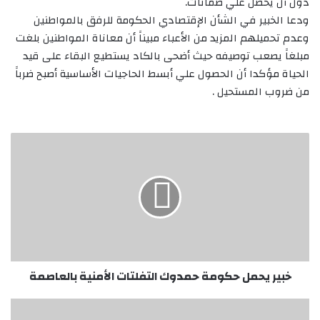
دون أن يحصل علي ضمانات.
ودعا الخبير في الشأن الإقتصادي الحكومة للرفق بالمواطنين
وعدم تحميلهم المزيد من الأعباء مبيناََ أن معاناة المواطنين بلغت
مبلغاََ يصعب توصيفه حيث أضحى بالكاد يستطيع البقاء على قيد
الحياة مؤكدا أن الحصول علي أبسط الحاجيات الأساسية أصبح ضرباََ
من ضروب المستحيل .
خبير
يحمل
حكومة
حمدوك
التفلتات
الأمنية
بالعاصمة
خبير يحمل حكومة حمدوك التفلتات الأمنية بالعاصمة
تمازج