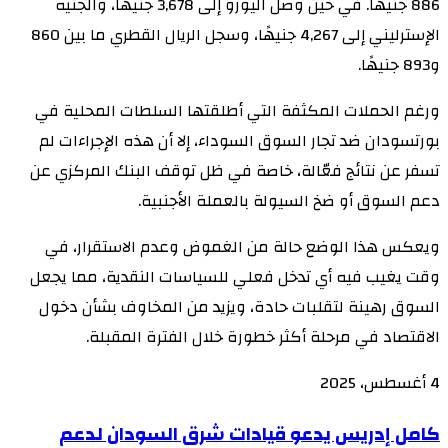
886 جنيهًا. في حين وصل اليورو إلى 3,678 جنيهًا، والجنيه
الإسترليني إلى 4,267 جنيهًا، وسجل الريال القطري ما بين 860
و893 جنيهًا.
ورغم الحملات المكثفة التي أطلقتها السلطات المحلية في
بورتسودان ضد تجار السوق السوداء، إلا أن هذه الإجراءات لم
تسفر عن نتائج فعّالة، خاصة في ظل توقف البنك المركزي عن
دعم السوق أو ضخ السيولة بالعملة الأجنبية.
ويعكس هذا الوضع حالة من الغموض وعدم الاستقرار، في
وقت يغيب فيه أي تدخل فعلي للسياسات النقدية، مما يجعل
السوق رهينة لتقلبات حادة، ويزيد من المخاوف بشأن دخول
الاقتصاد في مرحلة أكثر خطورة خلال الفترة المقبلة.
4 أغسطس، 2025
كامل
كامل إدريس يدعو قيادات شرق السودان لدعم