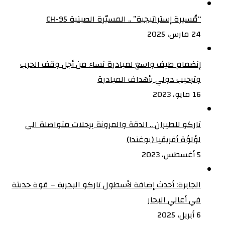
“مُسيرة إستراتيجية” .. المسيّرة الصينية CH-95
24 مارس، 2025
إنضمام طيف واسع لمبادرة نساء من أجل وقف الحرب
وترحيب دولي بأهداف المبادرة
16 مايو، 2023
تاركو للطيران .. الدقة والمرونة برحلات متواصلة الى
لؤلؤة أفريقيا (يوغندا)
5 أغسطس، 2023
الجابرة: أحدث إضافة لأسطول تاركو البحرية – قوة حديثة
في أعالي البحار
6 أبريل، 2025