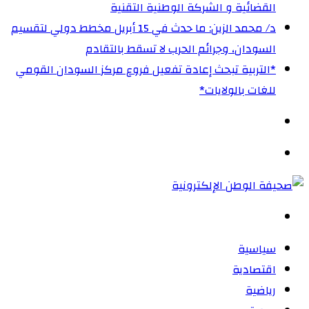
القضائية و الشركة الوطنية التقنية
د/ محمد الزين: ما حدث في 15 أبريل مخطط دولي لتقسيم
السودان، وجرائم الحرب لا تسقط بالتقادم‏
‏*التربية تبحث إعادة تفعيل فروع مركز السودان القومي
للغات بالولايات*
الوضع
المظلم
القائمة
بحث
عن
سياسية
اقتصادية
رياضية