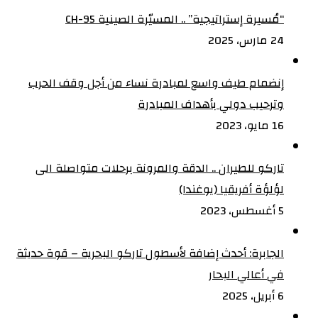
“مُسيرة إستراتيجية” .. المسيّرة الصينية CH-95
24 مارس، 2025
إنضمام طيف واسع لمبادرة نساء من أجل وقف الحرب
وترحيب دولي بأهداف المبادرة
16 مايو، 2023
تاركو للطيران .. الدقة والمرونة برحلات متواصلة الى
لؤلؤة أفريقيا (يوغندا)
5 أغسطس، 2023
الجابرة: أحدث إضافة لأسطول تاركو البحرية – قوة حديثة
في أعالي البحار
6 أبريل، 2025