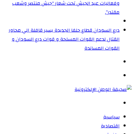
وفعاليات عيد الجيش تحت شعار “جيش منتصر وشعب
مقتدر”.
درع السودان قطاع حلفا الجديدة يسير قافلة الي محاور
القتال لدعم القوات المسلحة و قوات درع السودان و
القوات المساندة
الوضع
المظلم
القائمة
بحث
عن
سياسية
اقتصادية