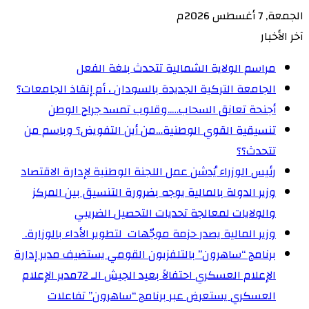
الجمعة, 7 أغسطس 2026م
آخر الأخبار
مراسم الولاية الشمالية تتحدث بلغة الفعل
الجامعة التركية الجديدة بالسودان ، أم إنقاذ الجامعات؟
أجنحة تعانق السحاب…..وقلوب تمسد جراح الوطن
تنسيقية القوي الوطنية…من أين التفويض؟ وباسم من
تتحدث؟؟
رئيس الوزراء يُدشن عمل اللجنة الوطنية لإدارة الاقتصاد
وزير الدولة بالمالية يوجه بضرورة التنسيق بين المركز
والولايات لمعالجة تحديات التحصيل الضريبي‏
وزير المالية يصدر حزمة موجّهات لتطوير الأداء بالوزارة. ‏
برنامج “ساهرون” بالتلفزيون القومي يستضيف مدير إدارة
الإعلام العسكري احتفالاً بعيد الجيش الـ 72‏مدير الإعلام
العسكري يستعرض عبر برنامج “ساهرون” تفاعلات