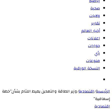
رياضية
صحية
ولايات
تقارير
أخبار العالم
اعلانات
حوارات
رأي
منوعات
النسخة الورقية
بحث
عن
الرئيسية
/
اقتصادية
/
وزير الطاقة والتعدين يميط اللثام بشأن”خطة
إسعافية”
اقتصادية