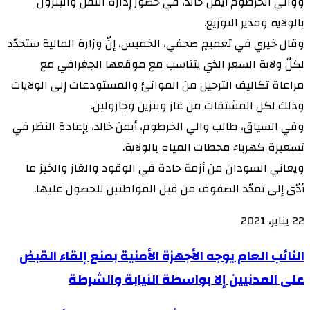
ووالي الخرطوم أيمن خالد، في حضور إدارة النقل والبترول
بالولاية ومدير التوزيع.
وقال خيري في تعميمٍ صحفي، الخميس، إنّ وزارة المالية ستحدّد
لكلّ ولاية السعر الذي يتناسب مع موقعها الجغرافي مع
مراعاة تكاليف الترحيل من الموانئ والمستودعات إلى الولايات
وذلك لكل المشتقات من غاز وبنزين وجازولين.
وفي السياق، طالب والي الخرطوم، أيمن خالد، بإعادة النظر في
تسعيرة كهرباء محطات المياه بالولاية.
ويعاني السودان من أزمة حادة في الوقود والغاز والخبز ما
أدّى إلى تمدّد الصفوف من قبل المواطنين للحصول عليها.
22 يناير، 2021
النائب
النائب العام يوجه الأجهزة الأمنية بمنع إلقاء القبض
العام
على المدنيين إلا بواسطة النيابة والشرطة
يوجه