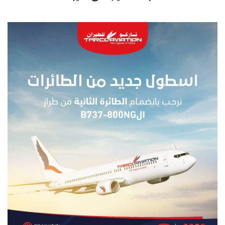
صحي
خطير