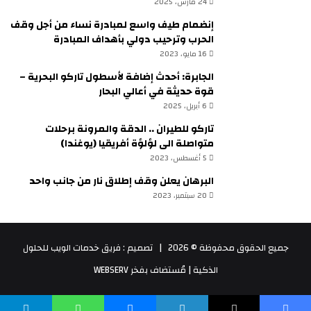
24 مارس، 2025
إنضمام طيف واسع لمبادرة نساء من أجل وقف
الحرب وترحيب دولي بأهداف المبادرة
16 مايو، 2023
الجابرة: أحدث إضافة لأسطول تاركو البحرية –
قوة حديثة في أعالي البحار
6 أبريل، 2025
تاركو للطيران .. الدقة والمرونة برحلات
متواصلة الى لؤلؤة أفريقيا (يوغندا)
5 أغسطس، 2023
البرهان يعلن وقف إطلاق نار من جانب واحد
20 سبتمبر، 2023
جميع الحقوق محفوظة © 2026 |
تصميم : فريق خدمات الويب للحلول
الذكية
| مُستضاف بفخر
WEBSERV