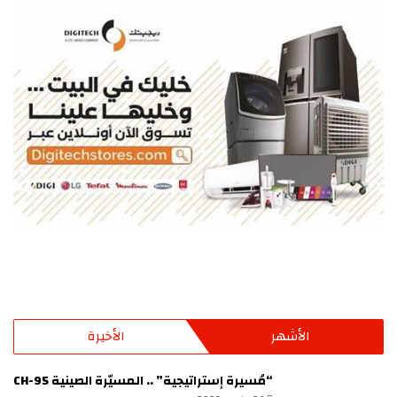
الأشهر
الأخيرة
“مُسيرة إستراتيجية” .. المسيّرة الصينية CH-95