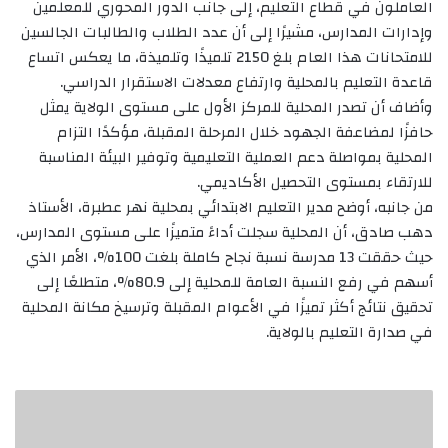
العاملون في قطاع التعليم، إلى جانب الدور المحوري للمعلمين
وإدارات المدارس، مشيرًا إلى أن عدد الطلاب والطالبات الجالسين
للامتحانات هذا العام بلغ 2150 تلميذًا وتلميذة، ما يعكس اتساع
قاعدة التعليم بالمحلية وارتفاع معدلات الاستقرار الدراسي.
‏وأضاف أن تصدر المحلية للمركز الأول على مستوى الولاية يمثل
حافزًا لمضاعفة الجهود خلال المرحلة المقبلة، مؤكدًا التزام
المحلية بمواصلة دعم العملية التعليمية وتوفير البيئة المناسبة
للارتقاء بمستوى التحصيل الأكاديمي.
‏من جانبه، أوضح مدير التعليم الابتدائي بمحلية نهر عطبرة، الأستاذ
دهب صادق، أن المحلية سجلت أداءً متميزًا على مستوى المدارس،
حيث حققت 13 مدرسة نسبة نجاح كاملة بلغت 100%، الأمر الذي
أسهم في رفع النسبة العامة للمحلية إلى 80.9%، متطلعًا إلى
تحقيق نتائج أكثر تميزًا في الأعوام المقبلة وترسيخ مكانة المحلية
في صدارة التعليم بالولاية.
إجتماع
هئية
إدارة