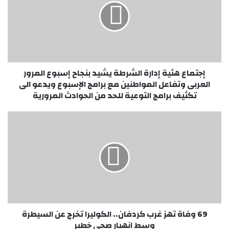
الشرطة
يشيد
بنجاح
إسبوع
المرور
العربى
وتفاعل
إجتماع هئية إدارة الشرطة يشيد بنجاح إسبوع المرور
المواطنين
العربى وتفاعل المواطنين مع برامج الإسبوع ويدعو الى
مع
تكثيف برامج التوعية للحد من الحوادث المرورية
برامج
الإسبوع
‏69
ويدعو
وفاة
الى
تهز
تكثيف
غرب
برامج
كردفان..
التوعية
الكوليرا
للحد
تخرج
من
عن
الحوادث
السيطرة
المرورية
وسط
‏69 وفاة تهز غرب كردفان.. الكوليرا تخرج عن السيطرة
انهيار
وسط انهيار صحي خطير