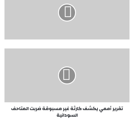
تقرير
أممي
يكشف
كارثة
غير
مسبوقة
ضربت
المتاحف
السودانية
تقرير أممي يكشف كارثة غير مسبوقة ضربت المتاحف
السودانية