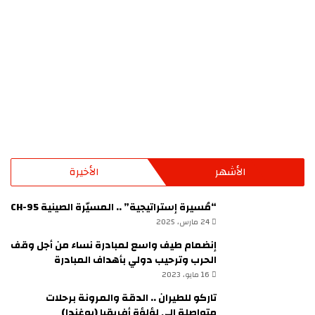
الأشهر
الأخيرة
“مُسيرة إستراتيجية” .. المسيّرة الصينية CH-95
24 مارس، 2025
إنضمام طيف واسع لمبادرة نساء من أجل وقف
الحرب وترحيب دولي بأهداف المبادرة
16 مايو، 2023
تاركو للطيران .. الدقة والمرونة برحلات
متواصلة الى لؤلؤة أفريقيا (يوغندا)