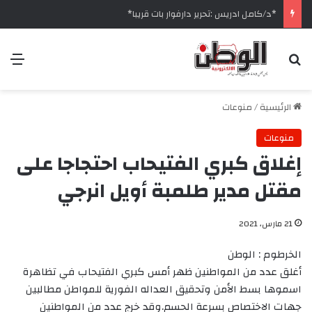
‏*د/كامل ادريس :تحرير دارفوار بات قريبا*
بحث عن
الق
الرئيسية
/
منوعات
منوعات
إغلاق کبري الفتيحاب احتجاجا على
مقتل مدير طلمبة أويل انرجي
21 مارس، 2021
الخرطوم : الوطن
أغلق عدد من المواطنين ظهر أمس کبري الفتيحاب في تظاهرة
اسموها بسط الأمن وتحقيق العداله الفورية للمواطن مطالبين
جهات الاختصاص بسرعة الحسم.وقد خرج عدد من المواطنين