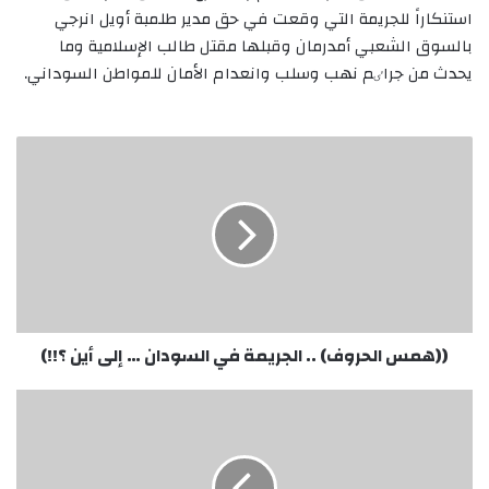
استنکاراً للجريمة التي وقعت في حق مدير طلمبة أويل انرجي
بالسوق الشعبي أمدرمان وقبلها مقتل طالب الإسلامية وما
يحدث من جراٸم نهب وسلب وانعدام الأمان للمواطن السوداني.
((همس
الحروف)
..
الجريمة
في
السودان
…
إلى
أين
؟!!)
((همس الحروف) .. الجريمة في السودان … إلى أين ؟!!)
الخارجية
تدين
الهجوم
على