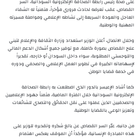
على صحة رئيس رابطة الصحافة الإلكترونية السودانية، السر
القصاص، عقب تعرضه لحادث مروري مؤخراً، متمنياً له الشفاء
العاجل والعودة السريعة إلى نشاطه الإعلامي ومواصلة مسيرته
المهنية والوطنية.
‏وخلال الاتصال، أعلن الوزير استعداد وزارة الثقافة والإعلام لتبني
علاج القصاص بصورة كاملة، مع توفير جميع أشكال الدعم المالي
واللوجستي المطلوبة، سواء داخل السودان أو خارجه، تقديراً
لإسهاماته الكبيرة في تطوير العمل الإعلامي والصحفي ودوره
في خدمة قضايا الوطن.
‏كما أشاد الإعيسر بالدور الذي اضطلعت به رابطة الصحافة
الإلكترونية السودانية خلال الفترة الماضية، مثمناً جهود الإعلاميين
والصحفيين الذين عملوا على نقل الحقائق والتصدي للشائعات
وتعزيز الوعي بالقضايا الوطنية.
‏من جانبه، عبّر السر القصاص عن بالغ شكره وتقديره للوزير على
هذه المبادرة الإنسانية، مؤكداً أن الموقف يعكس اهتمام