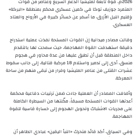
2026م، قوة تابعة لمليشيا الدعم السريع وعناصر من قوات
المتمرد جوزيف توكا في كمين عسكري محكم بمنطقة «البركة»
بإقليم النيل الأزرق، ما أسفر عن خسائر كبيرة في الأرواح والعتاد
العسكري.
‏وقالت مصادر ميدانية إن القوات المسلحة نفذت عملية استدراج
دقيقة استهدفت القوة المهاجمة، حيث سمحت لها بالتقدم
داخل المنطقة قبل أن تطبق عليها من عدة محاور في هجوم
منسق، أدى إلى تدمير واستلام 18 مركبة قتالية، إلى جانب سقوط
عشرات القتلى من عناصر المليشيا وفرار من تبقى منهم من ساحة
المعركة.
‏وأضافت المصادر أن العملية جاءت ضمن ترتيبات دفاعية محكمة
أعدتها القوات المسلحة مسبقاً، مكّنتها من السيطرة الكاملة
على مجريات الاشتباك وتحويل الهجوم إلى خسارة قاسية للقوة
المهاجمة.
‏وفي السياق، أكد قائد متحرك «النبأ اليقين» عبادي الطاهر أن