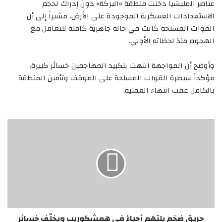
عناصر المليشيا دخلت منطقة «البركة» دون إدراك لحجم
الاستعدادات العسكرية الموجودة على الأرض، مشيراً إلى أن
القوات المسلحة كانت في حالة جاهزية كاملة للتعامل مع
الهجوم منذ لحظاته الأولى.
‏وأوضح أن المواجهة انتهت بتكبيد المهاجمين خسائر كبيرة،
مؤكداً سيطرة القوات المسلحة على الموقف وتأمين المنطقة
بالكامل عقب انتهاء العملية.
حريق
ضخم
يلتهم
أحياءً
في
همشكوريب
ويخلّف
خسائر
مادية
جسيمة
حريق ضخم يلتهم أحياءً في همشكوريب ويخلّف خسائر