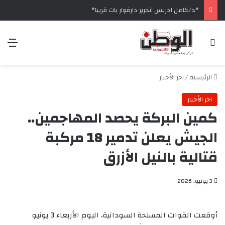
‏*د/كامل ادريس :تحرير دارفوار بات قريبا*
بحث عن
الق
الرئيسية
/
آخر الأخبار
آخر الأخبار
كمين البركة يحصد المهاجمين..
الجيش يعلن تدمير 18 مركبة
قتالية بالنيل الأزرق
3 يونيو، 2026
أوقعت القوات المسلحة السودانية، اليوم الأربعاء 3 يونيو