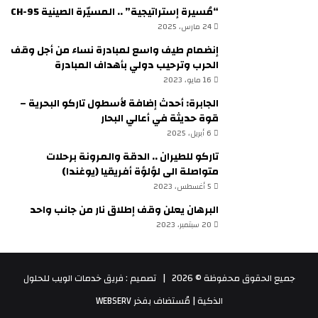
“مُسيرة إستراتيجية” .. المسيّرة الصينية CH-95
24 مارس، 2025
إنضمام طيف واسع لمبادرة نساء من أجل وقف
الحرب وترحيب دولي بأهداف المبادرة
16 مايو، 2023
الجابرة: أحدث إضافة لأسطول تاركو البحرية –
قوة حديثة في أعالي البحار
6 أبريل، 2025
تاركو للطيران .. الدقة والمرونة برحلات
متواصلة الى لؤلؤة أفريقيا (يوغندا)
5 أغسطس، 2023
البرهان يعلن وقف إطلاق نار من جانب واحد
20 سبتمبر، 2023
جميع الحقوق محفوظة © 2026 |
تصميم : فريق خدمات الويب للحلول
الذكية
| مُستضاف بفخر
WEBSERV