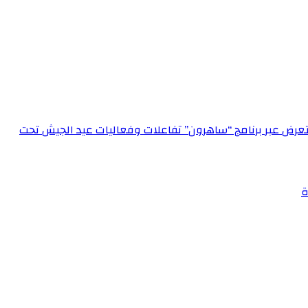
الإعلام العسكري احتفالاً بعيد الجيش الـ 72‏مدير الإعلام العسكري يستعرض عبر برنامج “ساهرون” تفاعلات وفعاليات عيد الجيش تحت
ة