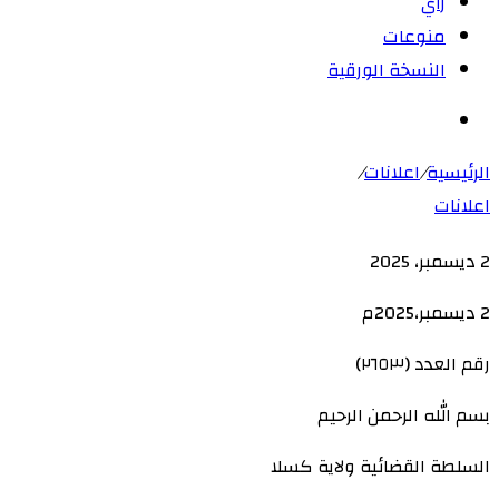
رأي
منوعات
النسخة الورقية
بحث
عن
الرئيسية
/
اعلانات
/
اعلانات
2 ديسمبر، 2025
‫X
لاين
ڤايبر
طباعة
‫Pocket
تيلقرام
سكايب
ماسنجر
ماسنجر
لينكدإن
واتساب
مشاركة
فيسبوك
بينتيريست
Odnoklassniki
2 ديسمبر،2025م
عبر
البريد
رقم العدد (٢٦٥٣)
بسم الله الرحمن الرحيم
السلطة القضائية ولاية كسلا