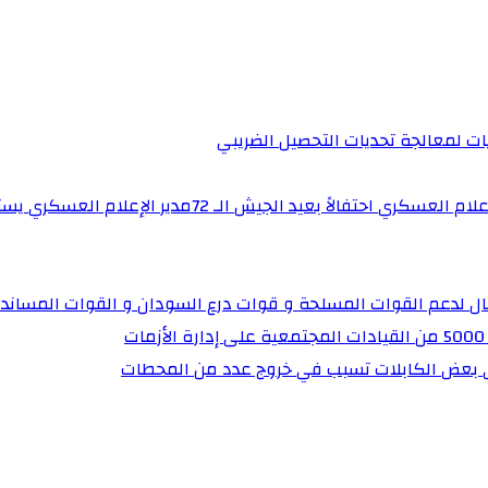
يات لمعالجة تحديات التحصيل الضريبي‏
برنامج “ساهرون” بالتلفزيون القومي يستضيف مدير إدارة 
تال لدعم القوات المسلحة و قوات درع السودان و القوات المساند
ي بعض الكابلات تسبب في خروج عدد من المحطات