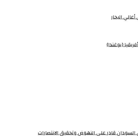
أعالي البحار
ريقيا (يوغندا)
أن السودان قادر على النهوض وتحقيق الانتصارات