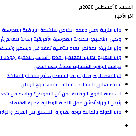
السبت, 8 أغسطس 2026م
آخر الأخبار
وزير التربية يعلن دعمه الكامل للانشطة الرياضية المدرسية
وكيل التعليم: البطولة المدرسية الأفريقية رسالة للعالم ب
وزير التربية: المؤتمر العام للتعليم يُعقد في ديسمبر وتسبقه
وزير التعليم: تدريب المعلمين مدخل أساسي لتحقيق جودة ال
مراسم الولاية الشمالية تتحدث بلغة الفعل
الجامعة التركية الجديدة بالسودان ، أم إنقاذ الجامعات؟
أجنحة تعانق السحاب…..وقلوب تمسد جراح الوطن
تنسيقية القوي الوطنية…من أين التفويض؟ وباسم من تتحد
رئيس الوزراء يُدشن عمل اللجنة الوطنية لإدارة الاقتصاد
وزير الدولة بالمالية يوجه بضرورة التنسيق بين المركز والولا
الوضع
المظلم