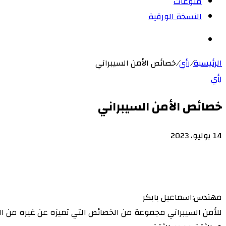
منوعات
النسخة الورقية
بحث
عن
الرئيسية
/
رأي
/
خصائص الأمن السيبراني
رأي
خصائص الأمن السيبراني
14 يوليو، 2023
‫X
لاين
ڤايبر
طباعة
‫Pocket
تيلقرام
سكايب
ماسنجر
ماسنجر
لينكدإن
واتساب
مشاركة
فيسبوك
بينتيريست
Odnoklassniki
عبر
البريد
مهندس:اسماعيل بابكر
للأمن السيبراني مجموعة من الخصائص التي تميزه عن غيره من ال