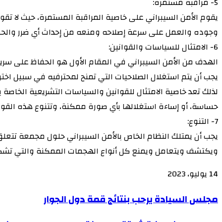
5- مراقبة مستمرة:
يقوم الأمن السيبراني على خاصية المراقبة المستمرة، حيث لا تق
وجوده والعمل على سرعة إصلاحه ومنعه من إحداث أي ضرر والحف
6- الامتثال للسياسات والقوانين:
الهدف من الأمن السيبراني في المقام الأول هو الحفاظ على سرية
يجب أن يتم استغلال الصلاحيات التي تمنح لمحترفيه في سبيل اختر
لذلك تعد خاصية الامتثال للقوانين والسياسات التشريعية الخاصة 
حساسة، أو إساءة استغلالها بأي صورة ممكنة، وتتنوع هذه القواني
7- التنوع:
يجب أن يمتلك النظام الخاص بالأمن السيبراني حلول مجمعة تتعلق 
ويكتشف ويتعامل ويمنع كل أنواع الهجمات الممكنة والتي تشكل
14 يوليو، 2023
‫X
‫X
لاين
لاين
ڤايبر
ڤايبر
طباعة
طباعة
‫Pocket
‫Pocket
تيلقرام
تيلقرام
سكايب
سكايب
ماسنجر
ماسنجر
ماسنجر
ماسنجر
لينكدإن
لينكدإن
واتساب
واتساب
مشاركة
مشاركة
فيسبوك
فيسبوك
بينتيريست
بينتيريست
Odnoklassniki
Odnoklassniki
مجلس
مجلس السيادة يرحب بنتائج قمة دول الجوار
عبر
عبر
السيادة
البريد
البريد