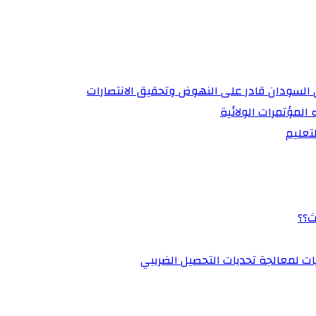
أن السودان قادر على النهوض وتحقيق الانتصارات
 المؤتمرات الولائية
تعليم
ث؟؟
يات لمعالجة تحديات التحصيل الضريبي‏