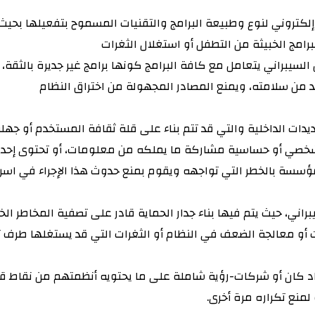
 إلكتروني لنوع وطبيعة البرامج والتقنيات المسموح بتفعيلها بحيث
رامج الخبيثة من التطفل أو استغلال الثغرات
براني يتعامل مع كافة البرامج كونها برامج غير جديرة بالثقة، 
كد من سلامته، ويمنع المصادر المجهولة من اختراق النظام
يدات الداخلية والتي قد تتم بناء على قلة ثقافة المستخدم أو جه
لشخصي أو حساسية مشاركة ما يملكه من معلومات، أو تحتوى إحدى 
المؤسسة بالخطر التي تواجهه ويقوم بمنع حدوث هذا الإجراء في اسر
اني، حيث يتم فيها بناء جدار الحماية قادر على تصفية المخاطر الخ
وسات أو معالجة الضعف في النظام أو الثغرات التي قد يستغلها طرف
راد كان أو شركات-رؤية شاملة على ما يحتويه أنظمتهم من نقاط
منع تكراره مرة أخرى.