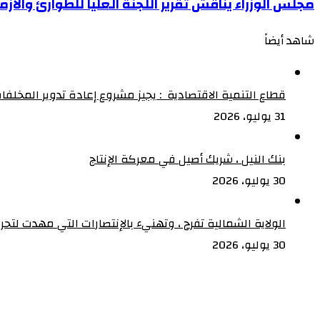
مجلس
مجلس الوزراء يناقش تقرير اللجنة العليا للطوارئ والازم
يرحب
الوزراء
بنتائج
شاهد أيضاً
يناقش
قمة
إغلاق
تقرير
دول
اللجنة
الجوار
قطاع التنمية الاقتصادية : يجيز مشروع إعادة تدوير المخلفا
العليا
31 يوليو، 2026
للطوارئ
والازمات
بنك النيل ، شريك أصيل في معركة الإنتاج‏
30 يوليو، 2026
الولاية الشمالية تفرح ، وتهنيء بالإنتصارات التي مهدت لتح
30 يوليو، 2026