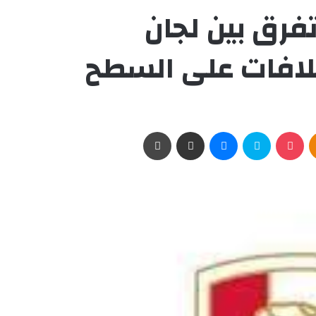
ونيو .. تفرق بين لجان
لافات على السطح
Odnoklassniki
‫Pocket
سكايب
ماسنجر
مشاركة عبر البريد
طباعة