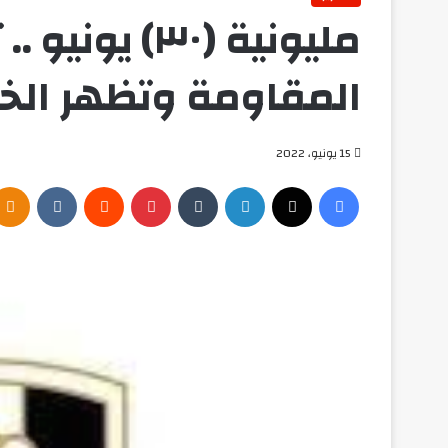
مليونية (٣٠) ي
المقاومة وتظهر الخ
15 يونيو، 2022
فيسبوك
‫X
لينكدإن
بينتيريست