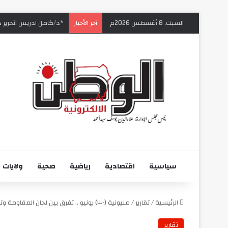
السبت, 8 أغسطس 2026م
‏*د/كامل ادريس :تحرير دا
آخر الأخبار
سياسية
اقتصادية
رياضية
صحية
ولايات
الرئيسية
/
تقارير
/
مليونية (٣٠) يونيو .. تفرق بين لجان المقاومة وتظهر الخلافات على السطح
تقارير