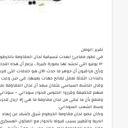
تقرير :الوطن
في تطور مفاجئ ابعدت تنسيقية لجان المقاومة بالخرطوم
٣٠ يونيو التي تحشد لها بصورة كبيرة ، بزعم أن هذه اللجان تماهت مع الحوار السوداني_ سوداني .
ورأى مراقبون أن جوهر ما حدث الآن هو خلافات التى ضرب
باللاءات الثلاثة تعمل لصالح جهات بعينها، في حين وعت ا
وقال الناشط السياسي عثمان سعد أن لجان المقاومة نفس
منهم للخضيعة وقرروا الجلوس للحوار سوداني – سوداني 
وقطع بأن ما تبقى من لجان مقاومة ما هي إلا ازيال للحز
وسط الشعب السوداني.
وكان عضو لجان مقاومة الخرطوم شرق كشف عن إبعاد الت
الحرية والتغيير بسبب قبوله بالحوار مع المكون العسكري وتشك