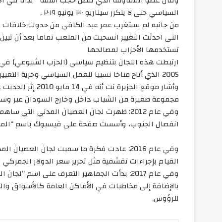
وقال عضو المقاومة الذي فضل حجب اسمه ” بدأنا في الإع
السياسي حتى لا يتكرر سيناريو ٣٠ يونيو ٢٠١٩ .
من جانبه لم يستغرب عمر عبد الكافي من حدوث خلافات بين
التى احدثت التغيير انسحبت من الملعب تماما بعد أن تبي
تستخدمها الأحزاب لمصالحها
ارتبطت هذه اللجان بتنظيم سياسي (الحزب الشيوعي) في 
2005 الذي أتاح مناخا نسبيا للعمل السياسي وحرية التعبير استمر حتى التحضير للانتخابات العامة عام 2010.
وأشار موقع الجزيرة
مجموعة صغيرة من الشباب داخل وخارج السودان عبر وسائ
وفي عام 2012: ظهرت لجان العصيان المدني التي
انفصال الجنوب، وأسست صفحة على فيسبوك باسم “المل
وفي عام 2016: عادت فكرة ما سميت لجان العص
القيام بإجراءات تقشفية مثل تحرير سعر الدولار الجمركي ل
وفي عام 2017: بدأت الجماهير التعرف على اسم “
بالإضافة إلى مخاطبات في الأماكن العامة كالأسواق والت
للرؤوس.