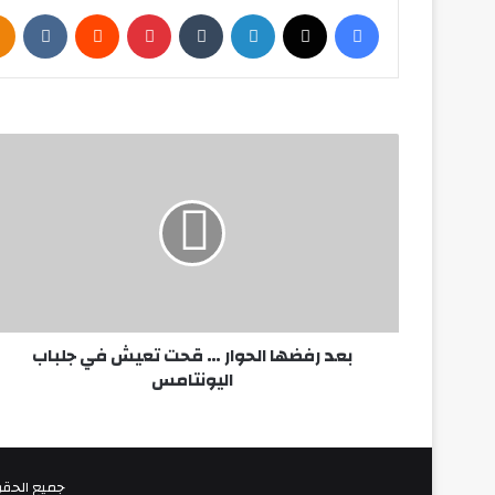
فيسبوك
‫X
لينكدإن
بينتيريست
بعد
رفضها
الحوار
…
قحت
تعيش
في
جلباب
اليونتامس
بعد رفضها الحوار … قحت تعيش في جلباب
اليونتامس
جميع الحقوق