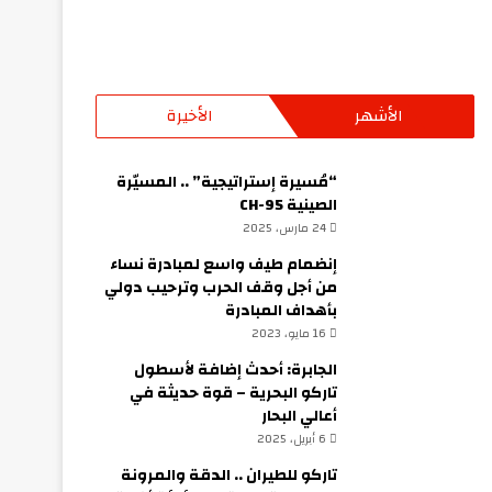
الأشهر
الأخيرة
“مُسيرة إستراتيجية” .. المسيّرة
الصينية CH-95
24 مارس، 2025
إنضمام طيف واسع لمبادرة نساء
من أجل وقف الحرب وترحيب دولي
بأهداف المبادرة
16 مايو، 2023
الجابرة: أحدث إضافة لأسطول
تاركو البحرية – قوة حديثة في
أعالي البحار
6 أبريل، 2025
تاركو للطيران .. الدقة والمرونة