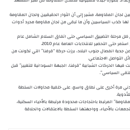
داد بصورة جيدة للمليونية لنتمكن المقاومة من تغير المشهد
 لجان المقاومة، مشير إلى أن الثوار الحقيقيين ولجان المقاومة
ن لها كذب السياسيين وأن ما تبقى من لجان مقاومة مجرد أدوات
ظل مرحلة التضييق السياسي حتى اتفاق السلام الشامل عام
 نت أنه في 14 مايو 2010 إثر الحديث عن جدية انفصال جنوب البلاد، برزت حركة “قرفنا” التي تكونت من
ل التواصل الاجتماعي.
 ساهمت فيها الحركات الشبابية “قرفنا، الجبهة السودانية للتغيير” قبل
تقى السياسي”.
يان المدني مرة أخرى على نطاق واسع، على خلفية محاولات السلطة
لأدوية.
لجان المقاومة” المرتبط باحتجاجات محدودة مرتبطة بالأحياء السكنية،
جمعات بالأحياء، وواجهتها السلطة بالاعتقالات والحلاقة