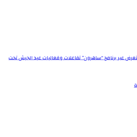
الإعلام العسكري احتفالاً بعيد الجيش الـ 72‏مدير الإعلام العسكري يستعرض عبر برنامج “ساهرون” تفاعلات وفعاليات عيد الجيش تحت
ة