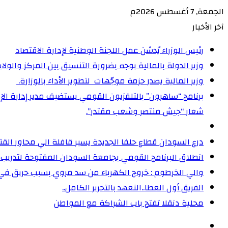
الجمعة, 7 أغسطس 2026م
آخر الأخبار
رئيس الوزراء يُدشن عمل اللجنة الوطنية لإدارة الاقتصاد
وزير الدولة بالمالية يوجه بضرورة التنسيق بين المركز والولا
وزير المالية يصدر حزمة موجّهات لتطوير الأداء بالوزارة. ‏
شعار “جيش منتصر وشعب مقتدر”.
درع السودان قطاع حلفا الجديدة يسير قافلة الي محاور الق
انطلاق البرنامج القومي بجامعة السودان المفتوحة لتدريب 5000 من القيادات المجتمعية على إدارة الأزمات
والي الخرطوم : خروج الكهرباء من سد مروي بسبب حريق ف
الفريق أول العطا..التعهد بالتحرير الكامل..
محلية دنقلا تفتح باب الشراكة مع المواطن
الوضع