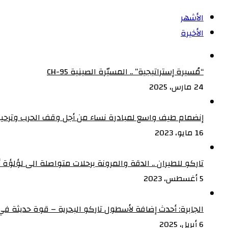
الأشهر
الأخيرة
“مُسيرة إستراتيجية” .. المسيّرة الصينية CH-95
24 مارس، 2025
إنضمام طيف واسع لمبادرة نساء من أجل وقف الحرب وترحيب
16 مايو، 2023
تاركو للطيران .. الدقة والمرونة برحلات متواصلة الى لؤلؤة أف
5 أغسطس، 2023
الجابرة: أحدث إضافة لأسطول تاركو البحرية – قوة حديثة في 
6 أبريل، 2025