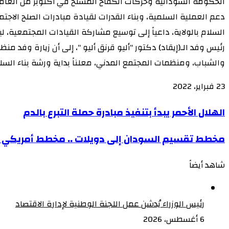
دعم العملية السلمية، وبناء القدرات لقيادة مبادرات الصلح الاج
السلام بالولاية، داعياً إلى توسيع مشاركة القيادات المجتمعية، 
رئيس وفد الـ(إيقاد) دكتور “أليو قرنق أليو “، إلى أن زيارة وفد م
والشباب، ومنظمات المجتمع المدني، معلناً بداية ورشة بناء السل
23 فبراير، 2022
‫X
‫X
لاين
لاين
ڤايبر
ڤايبر
طباعة
طباعة
‫Pocket
‫Pocket
تيلقرام
تيلقرام
سكايب
سكايب
ماسنجر
ماسنجر
ماسنجر
ماسنجر
لينكدإن
لينكدإن
واتساب
واتساب
مشاركة
مشاركة
فيسبوك
فيسبوك
بينتيريست
بينتيريست
Odnoklassniki
Odnoklassniki
الهلال
الهلال الأحمر يبدأ بتنفيذ مبادرة حملة التبرع بالدم
عبر
عبر
الأحمر
البريد
البريد
مخطط
مخطط تقسيم السودان إلى دويلات .. مخطط أمريكي وأ
يبدأ
تقسيم
بتنفيذ
شاهد أيضاً
السودان
مبادرة
إغلاق
إلى
حملة
دويلات
التبرع
رئيس الوزراء يُدشن عمل اللجنة الوطنية لإدارة الاقتصاد
..
بالدم
6 أغسطس، 2026