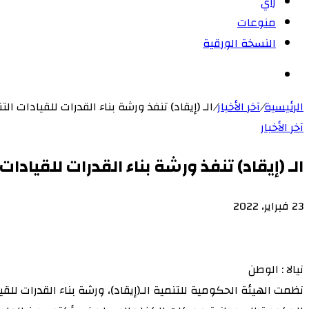
رأي
منوعات
النسخة الورقية
بحث
عن
الرئيسية
/
آخر الأخبار
/
الـ (إيقاد) تنفذ ورشة بناء القدرات للقيادات ال
آخر الأخبار
الـ (إيقاد) تنفذ ورشة بناء القدرات للقيادا
23 فبراير، 2022
‫X
لاين
ڤايبر
طباعة
‫Pocket
تيلقرام
سكايب
ماسنجر
ماسنجر
لينكدإن
واتساب
مشاركة
فيسبوك
بينتيريست
Odnoklassniki
عبر
البريد
نيالا : الوطن
نظمت الهيئة الحكومية للتنمية الـ(إيقاد)، ورشة بناء القدرات للق