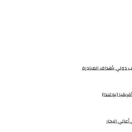
 دولي بأهداف المبادرة
ريقيا (يوغندا)
أعالي البحار