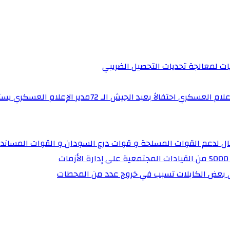
يات لمعالجة تحديات التحصيل الضريبي‏
برنامج “ساهرون” بالتلفزيون القومي يستضيف مدير إدارة 
تال لدعم القوات المسلحة و قوات درع السودان و القوات المساند
ي بعض الكابلات تسبب في خروج عدد من المحطات