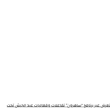
الإعلام العسكري احتفالاً بعيد الجيش الـ 72‏مدير الإعلام العسكري يستعرض عبر برنامج “ساهرون” تفاعلات وفعاليات عيد الجيش تحت