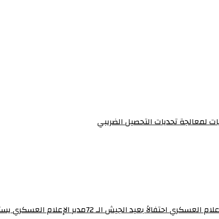
يات لمعالجة تحديات التحصيل الضريبي‏
برنامج “ساهرون” بالتلفزيون القومي يستضيف مدير إدارة 