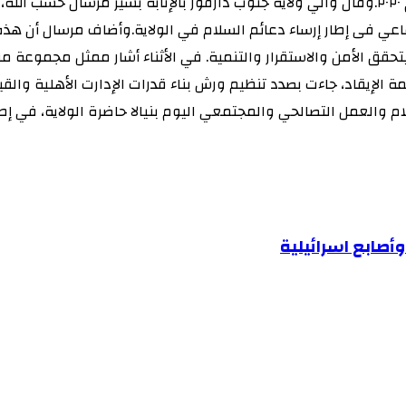
الحكومة السودانية وحركات الكفاح المسلح في أكتوبر من العام ٢٠٢٠.وقال والي ولاية جنوب دارف
تماعي فى إطار إرساء دعائم السلام في الولاية.وأضاف مرسال أن ه
ليتحقق الأمن والاستقرار والتنمية. في الأثناء أشار ممثل مجموعة
نظمة الإيقاد، جاءت بصدد تنظيم ورش بناء قدرات الإدارت الأهلية وا
ام والعمل التصالحي والمجتمعي اليوم بنيالا حاضرة الولاية، في إط
صابع اسرائيلية