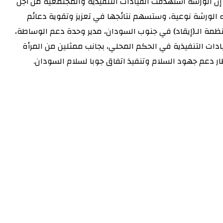
ور بالإنابة بشير مرسال حسب الله، إن الورشة استهدفت القيادات التنفيذية والمجتمعية من أجل
ذه الورشة نوعية، وستسهم نتائجها في تعزيز وتقوية دعائم
 منظمة الـ(إيقاد) في جنوب السودان، مدير وحدة دعم الوساطة،
لقيادات التنفيذية في الحكم المحلي، بجانب ممثلين من المرأة
ار دعم جهود السلام وتنفيذ اتفاق جوبا لسلام السودان.