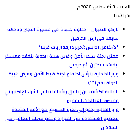
السبت, 8 أغسطس 2026م
آخر الأخبار
تاركو للطيران…. خطوة جديدة في مسيرة النجاح ووجهه
سابعة في أرض الحرمين
‏*د/كامل ادريس :تحرير دارفوار بات قريبا*
ممثل لجنة ضبط الأمن وفرض هيبة الدولة يتفقد معسكر
نيفاشا للاجئين بأم درمان
وزير الداخلية يترأس اجتماع لجنة ضبط الأمن وفرض هيبة
الدولة رقم (13)
المالية تكشف عن إطلاق وشيك لنظام الشراء الإلكتروني
ومنصة العطاءات الرقمية
وزير المالية يدعو إلى تعزيز التنسيق مع الأمم المتحدة
لتعظيم الاستفادة من الموارد ودعم مرحلة التعافي في
السودان