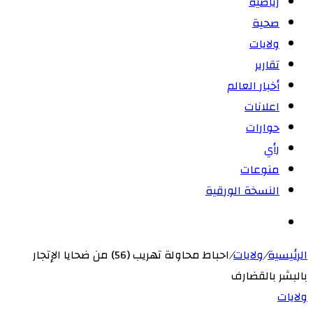
رياضية
صحية
ولايات
تقارير
أخبار العالم
اعلانات
حوارات
رأي
منوعات
النسخة الورقية
بحث
عن
الرئيسية
/
ولايات
/
احباط محاولة تهريب (56) من ضحايا الإتجار
بالبشر بالقضارف
ولايات