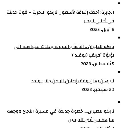
الجابرة: أحدث إضافة لأسطول تاركو البحرية – قوة حديثة
في أعالي البحار
6 أبريل، 2025
تاركو للطيران .. الدقة والمرونة برحلات متواصلة الى
لؤلؤة أفريقيا (يوغندا)
5 أغسطس، 2023
البرهان يعلن وقف إطلاق نار من جانب واحد
20 سبتمبر، 2023
تاركو للطيران…. خطوة جديدة في مسيرة النجاح ووجهه
سابعة في أرض الحرمين