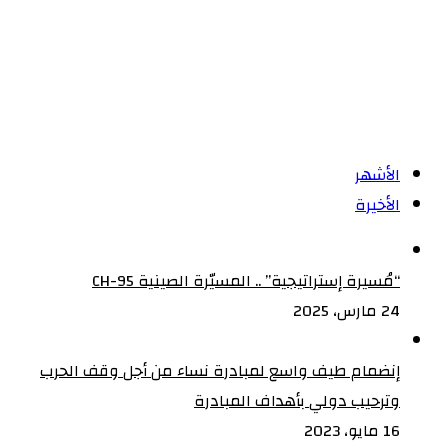
والتأكيد
على
مجانية
التعليم
ومحاسبة
المخالفين
الأشهر
لقرار
الأخيرة
المجانية
“مُسيرة إستراتيجية” .. المسيّرة الصينية CH-95
24 مارس، 2025
إنضمام طيف واسع لمبادرة نساء من أجل وقف الحرب
وترحيب دولي بأهداف المبادرة
16 مايو، 2023