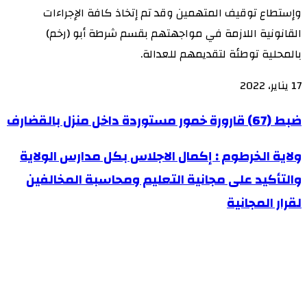
وإستطاع توقيف المتهمين وقد تم إتخاذ كافة الإجراءات
القانونية اللازمة في مواجهتهم بقسم شرطة أبو (رخم)
بالمحلية توطئة لتقديمهم للعدالة.
17 يناير، 2022
ضبط
ضبط (67) قارورة خمور مستوردة داخل منزل بالقضارف
(67)
ولاية
ولاية الخرطوم : إكمال الاجلاس بكل مدارس الولاية
قارورة
الخرطوم
والتأكيد على مجانية التعليم ومحاسبة المخالفين
خمور
:
مستوردة
لقرار المجانية
إكمال
داخل
الاجلاس
منزل
بكل
بالقضارف
مدارس
الولاية