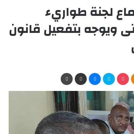
ماع لجنة طواريء
ى ويوجه بتفعيل قانون
Odnoklassniki
‫Pocket
سكايب
ماسنجر
مشاركة عبر البريد
طباعة