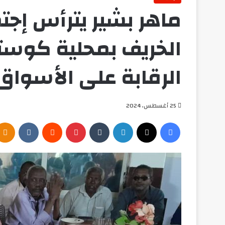
ماهر بشير يترأس إجت
الخريف بمحلية كوست
الرقابة على الأسواق
25 أغسطس، 2024
فيسبوك
‫X
لينكدإن
بينتيريست