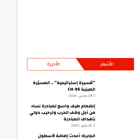
الأشهر
الأخيرة
“مُسيرة إستراتيجية” .. المسيّرة
الصينية CH-95
24 مارس، 2025
إنضمام طيف واسع لمبادرة نساء
من أجل وقف الحرب وترحيب دولي
بأهداف المبادرة
16 مايو، 2023
الجابرة: أحدث إضافة لأسطول