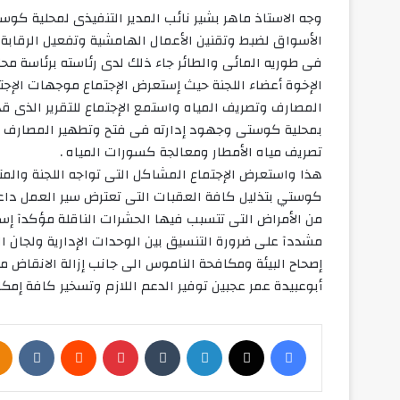
وجه الاستاذ ماهر بشير نائب المدير التنفيذى لمحلية كو
الأسواق لضبط وتقنين الأعمال الهامشية وتفعيل الرقاب
فى طوريه المائى والطائر جاء ذلك لدى رئاسته برئاسة محل
الإخوة أعضاء اللجنة حيث إستعرض الإجتماع موجهات الإج
المصارف وتصريف المياه واستمع الإجتماع للتقرير الذى ق
بمحلية كوستى وجهود إدارته فى فتح وتطهير المصارف مشير
تصريف مياه الأمطار ومعالجة كسورات المياه .
هذا واستعرض الإجتماع المشاكل التى تواجه اللجنة والمت
كوستي بتذليل كافة العقبات التى تعترض سير العمل داعي
من الأمراض التى تتسبب فيها الحشرات الناقلة مؤكدآ إست
مشددآ على ضرورة التنسيق بين الوحدات الإدارية ولجان ا
إصحاح البيئة ومكافحة الناموس الى جانب إزالة الانقاض م
أبوعبيدة عمر عجبين توفير الدعم اللازم وتسخير كافة إمكا
فيسبوك
‫X
لينكدإن
بينتيريست