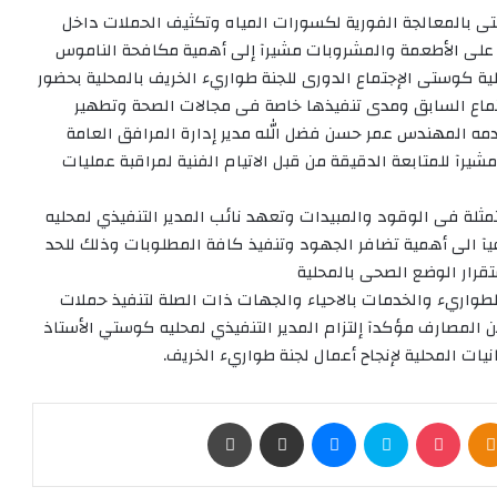
ستى بالمعالجة الفورية لكسورات المياه وتكثيف الحملات داخل
ة على الأطعمة والمشروبات مشيرآ إلى أهمية مكافحة الناموس
ية كوستى الإجتماع الدورى للجنة طواريء الخريف بالمحلية بحضور
تماع السابق ومدى تنفيذها خاصة فى مجالات الصحة وتطهير
دمه المهندس عمر حسن فضل الله مدير إدارة المرافق العامة
آ للمتابعة الدقيقة من قبل الاتيام الفنية لمراقبة عمليات
مثلة فى الوقود والمبيدات وتعهد نائب المدير التنفيذي لمحليه
آ الى أهمية تضافر الجهود وتنفيذ كافة المطلوبات وذلك للحد
قرار الوضع الصحى بالمحلية
لطواريء والخدمات بالاحياء والجهات ذات الصلة لتنفيذ حملات
ن المصارف مؤكدآ إلتزام المدير التنفيذي لمحليه كوستي الأستاذ
نيات المحلية لإنجاح أعمال لجنة طواريء الخريف.
Odnoklassniki
‫Pocket
سكايب
ماسنجر
مشاركة عبر البريد
طباعة