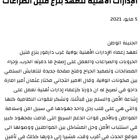
الإدارات الأهلية تتعهد بنزع فتيل الصراعات
5 مايو، 2021
الجنينة الوطن
تعهد زعماء الإدارات الأهلية بولاية غرب دارفور بنزع فتيل
الحروبات والصراعات والعمل على إصلاح ما دمرته الحرب، بإجراء
المصالحات وتضميد الجراح وفتح صفحة جديدة للتعايش السلمي
بين مكونات الولاية. وقال الامير التجاني مختار عثمان أمير امارة
داجو في تصريح له ان دورنا كزعماء إدارات أهلية نعمل على
إشاعة الأمن والسلم بين قبائلنا، ونشكر للقوات النظامية كلها
والتي هي على قلب رجل واحد جهودها في سبيل امن وسلامة
المواطن وبالأخص قوات الدعم السريع التى قامت بمجهود كبير
في استتباب الأمن وحل المشاكل بين المواطنين ووصولها الى
موقع الحدث في أقرب وقت، مشيرا إلى دورها كذلك في تأمين