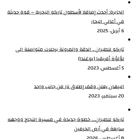
الجابرة: أحدث إضافة لأسطول تاركو البحرية – قوة حديثة
في أعالي البحار
6 أبريل، 2025
تاركو للطيران .. الدقة والمرونة برحلات متواصلة الى
لؤلؤة أفريقيا (يوغندا)
5 أغسطس، 2023
البرهان يعلن وقف إطلاق نار من جانب واحد
20 سبتمبر، 2023
تاركو للطيران…. خطوة جديدة في مسيرة النجاح ووجهه
سابعة في أرض الحرمين
8 أغسطس، 2026