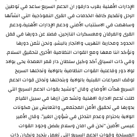
الإدارات الأهلية بغرب دارفور ان الدعم السريع ساعد في توطين
الرحل وتقديم كافة الخدمات في القرى النموذجية التي انشأتها
وساهمت في الاستتباب الأمني ودعم الإدارات الأهلية،ودعم
القرى والفرقان ومعسكرات النازحين، فضلا عن دورها في قفل
الحدود ومحاربة التهريب والاتجار بالبشر، ونحن نثمن دورها
ونؤكد اننا معها ومع القوات النظامية الأخرى لتحقيق السلام.
وفي ذات السياق أكد وكيل سلطان دار قمر العمدة يحى بولاد
لولا دور وفاعلية القوات النظامية بالولاية وتدخلها السريح
لوقف الصراعات القبلية بالولاية وبتدخلها وتدخل قوات الدعم
السريع هدأت الأوضاع، وقال “ونشيد بقوات الدعم السريع التي
ظلت تدعم الادارة الاهلية وتشد من ازرها في سبيل القيام
بدورها في تحقيق الأمن المجتمعي والتعايش بين مكونات
الولاية باحترام وعدم التدخل في شؤون الغير”. وقال الأمير
عيسى الأمين “نحن في امان وسلام بفضل وجود القوات
المسلحة وقوات الدعم السريع التى تعمل بتجرد ونكران ذات