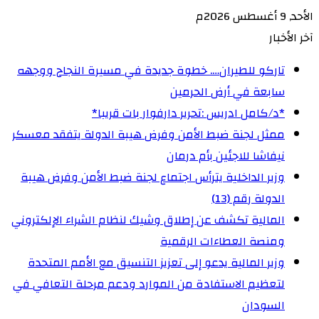
الأحد, 9 أغسطس 2026م
آخر الأخبار
تاركو للطيران…. خطوة جديدة في مسيرة النجاح ووجهه
سابعة في أرض الحرمين
‏*د/كامل ادريس :تحرير دارفوار بات قريبا*
ممثل لجنة ضبط الأمن وفرض هيبة الدولة يتفقد معسكر
نيفاشا للاجئين بأم درمان
وزير الداخلية يترأس اجتماع لجنة ضبط الأمن وفرض هيبة
الدولة رقم (13)
المالية تكشف عن إطلاق وشيك لنظام الشراء الإلكتروني
ومنصة العطاءات الرقمية
وزير المالية يدعو إلى تعزيز التنسيق مع الأمم المتحدة
لتعظيم الاستفادة من الموارد ودعم مرحلة التعافي في
السودان