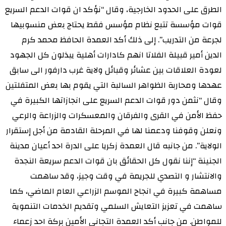
الطرق على الحدود الخارجية، وقال “نؤكد ان قوات الدعم السريع
قوات مؤسسة تتبع نظام مؤسس فقط يحتاج بعض منسوبيها
لجرعة من التدريب”. إلى ذلك أكد العمدة الحافظ محمد كرم
الدين أمير قبيلة الفلاتا انهم كادارات أهلية يبذلون كل الجهود
لعودة العلاقات بين عشائر وقبائل ولاية غرب دارفور الى سابق
عهدها ومحاربة الظواهر السالبة التي يقوم بها بعض المتفلتين
وقال “نثمن دور قوات الدعم السريع على انجازاتها الكبيرة في
حفظ الأمن في القرى والفرقان والمعسكرات والزراعة والرعي
ونعلن وقوفنا ودعمنا لها في المرحلة القادمة من أجل إستقرار
الولاية”. من جانبه قال العمدة زكريا على الدرة احد أعيان مدينة
الجنينة “إننا نقول كل الحقائق بان قوات الدعم سريعة النجدة
والانتشار و التصدي للجريمة في وقت وجيز، وقد ساهمت
مساهمة كبيرة في انجاح الموسم الزراعي العام الماضي، كما
ساهمت في تعزيز التعايش السلمي وتقديم الخدمات التنموية
للمواطن. من جانب أكد العمدة التجاني الأمين بركة احد زعماء