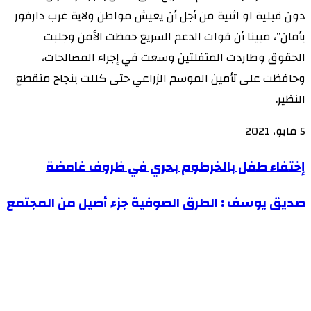
دون قبلية او اثنية من أجل أن يعيش مواطن ولاية غرب دارفور
بأمان”، مبينا أن قوات الدعم السريع حفظت الأمن وجلبت
الحقوق وطاردت المتفلتين وسعت في إجراء المصالحات،
وحافظت على تأمين الموسم الزراعي حتى كللت بنجاح منقطع
النظير.
5 مايو، 2021
إختفاء
إختفاء طفل بالخرطوم بحري في ظروف غامضة
طفل
صديق
صديق يوسف : الطرق الصوفية جزء أصيل من المجتمع
بالخرطوم
يوسف
بحري
:
في
الطرق
ظروف
الصوفية
غامضة
جزء