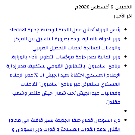
الخميس, 6 أغسطس 2026م
آخر الأخبار
رئيس الوزراء يُدشن عمل اللجنة الوطنية لإدارة الاقتصاد
وزير الدولة بالمالية يوجه بضرورة التنسيق بين المركز
والولايات لمعالجة تحديات التحصيل الضريبي‏
وزير المالية يصدر حزمة موجّهات لتطوير الأداء بالوزارة. ‏
برنامج “ساهرون” بالتلفزيون القومي يستضيف مدير إدارة
الإعلام العسكري احتفالاً بعيد الجيش الـ 72‏مدير الإعلام
العسكري يستعرض عبر برنامج “ساهرون” تفاعلات
وفعاليات عيد الجيش تحت شعار “جيش منتصر وشعب
مقتدر”.
درع السودان قطاع حلفا الجديدة يسير قافلة الي محاور
القتال لدعم القوات المسلحة و قوات درع السودان و