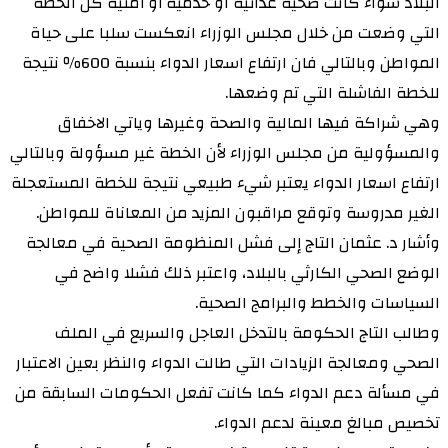
البلاد سواء كانت صحية غذائية او خدمية أو أمنية كل الخطة
التي وضعت من خلال مجلس الوزراء انعكست سلبا على حياة
المواطن وبالتالي فان ارتفاع اسعار الدواء بنسبة 600٪ نتيجة
للخطة الفاشلة التي تم وضعها.
وهي شراكة فيها المالية والصحة وغيرها وياتي الاخفاق
والمسؤولية من مجلس الوزراء لأن الخطة غير مسؤولة وبالتالي
ارتفاع اسعار الدواء يعتبر شيء طبيعي نتيجة للخطة المستعجلة
الغير مدروسة وتوقع مراقبون المزيد من المعاناة للمواطن.
وأشار د. عثمان التاج إلى فشل المنظومة الصحية في معالجة
الوضع الصحي الكارثي بالبلاد، واعتبر ذلك فشلا واضح في
السياسات والخطط والبرامج الصحية.
وطالب التاج الحكومة بالتدخل العاجل والسريع في الملف
الصحي ومعالجة الزيادات التي طالت الدواء والنظر بعين الاعتبار
في مسألة دعم الدواء كما كانت تفعل الحكومات السابقة من
تخصيص مبالغ معينة لدعم الدواء.