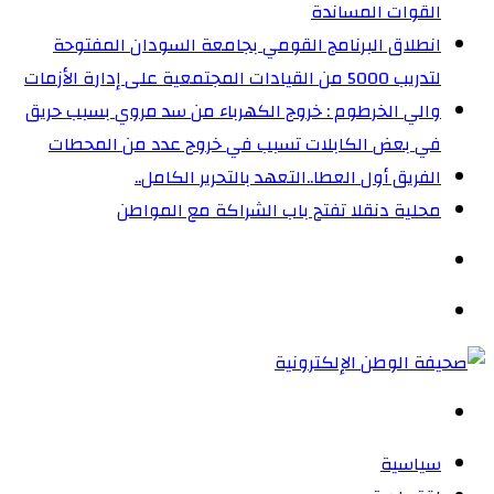
القوات المساندة
انطلاق البرنامج القومي بجامعة السودان المفتوحة
لتدريب 5000 من القيادات المجتمعية على إدارة الأزمات
والي الخرطوم : خروج الكهرباء من سد مروي بسبب حريق
في بعض الكابلات تسبب في خروج عدد من المحطات
الفريق أول العطا..التعهد بالتحرير الكامل..
محلية دنقلا تفتح باب الشراكة مع المواطن
الوضع
المظلم
القائمة
بحث
عن
سياسية