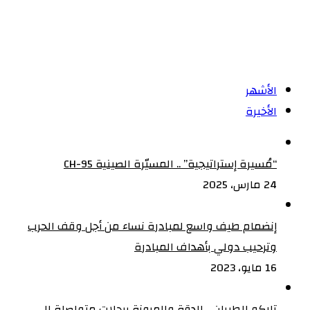
من
التقلبات
السياسية
الأشهر
الأخيرة
“مُسيرة إستراتيجية” .. المسيّرة الصينية CH-95
24 مارس، 2025
إنضمام طيف واسع لمبادرة نساء من أجل وقف الحرب
وترحيب دولي بأهداف المبادرة
16 مايو، 2023
تاركو للطيران .. الدقة والمرونة برحلات متواصلة الى