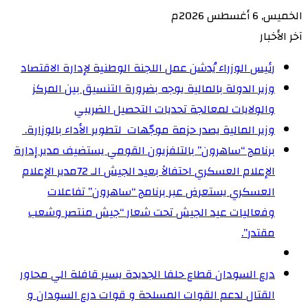
الخميس, 6 أغسطس 2026م
آخر الأخبار
رئيس الوزراء يُدشن عمل اللجنة الوطنية لإدارة الاقتصاد
وزير الدولة بالمالية يوجه بضرورة التنسيق بين المركز
والولايات لمعالجة تحديات التحصيل الضريبي‏
وزير المالية يصدر حزمة موجّهات لتطوير الأداء بالوزارة. ‏
برنامج “ساهرون” بالتلفزيون القومي يستضيف مدير إدارة
الإعلام العسكري احتفالاً بعيد الجيش الـ 72‏مدير الإعلام
العسكري يستعرض عبر برنامج “ساهرون” تفاعلات
وفعاليات عيد الجيش تحت شعار “جيش منتصر وشعب
مقتدر”.
درع السودان قطاع حلفا الجديدة يسير قافلة الي محاور
القتال لدعم القوات المسلحة و قوات درع السودان و