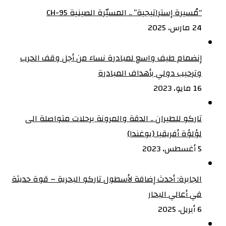
“مُسيرة إستراتيجية” .. المسيّرة الصينية CH-95
24 مارس، 2025
إنضمام طيف واسع لمبادرة نساء من أجل وقف الحرب
وترحيب دولي بأهداف المبادرة
16 مايو، 2023
تاركو للطيران .. الدقة والمرونة برحلات متواصلة الى
لؤلؤة أفريقيا (يوغندا)
5 أغسطس، 2023
الجابرة: أحدث إضافة لأسطول تاركو البحرية – قوة حديثة
في أعالي البحار
6 أبريل، 2025