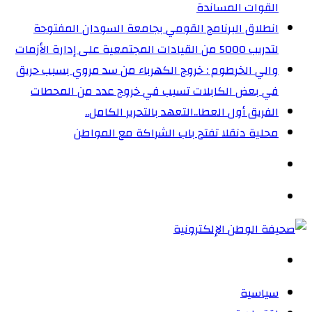
القوات المساندة
انطلاق البرنامج القومي بجامعة السودان المفتوحة
لتدريب 5000 من القيادات المجتمعية على إدارة الأزمات
والي الخرطوم : خروج الكهرباء من سد مروي بسبب حريق
في بعض الكابلات تسبب في خروج عدد من المحطات
الفريق أول العطا..التعهد بالتحرير الكامل..
محلية دنقلا تفتح باب الشراكة مع المواطن
الوضع
المظلم
القائمة
بحث
عن
سياسية