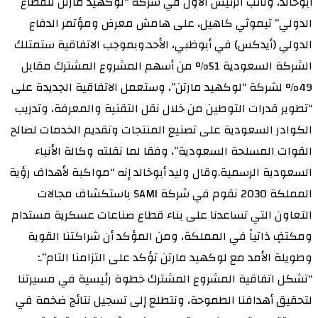
أبوخالد، ونائب الرئيس الأول في شركة “لوكهيد مارتن للقطاع
الدولي” تيموثي كاهيل، على هامش معرض ومؤتمر الدفاع
الدولي (أيدكس) في أبوظبي، الأحد.وبموجب الاتفاقية ستمتلك
الشركة السعودية 51% من أسهم المشروع المشترك مقابل
49% لشركة “لوكهيد مارتن”، وستعمل الاتفاقية الجديدة على
“تطوير قدرات التوطين من خلال نقل التقنية والمعرفة، وتدريب
الكوادر السعودية على تصنيع المنتجات وتقديم الخدمات لصالح
القوات المسلحة السعودية”، وفقا لما نقلته وكالة الأنباء
السعودية الرسمية.وقال وليد أبوخالد إنه “مواكبة لأهداف رؤية
المملكة 2030 نقوم في شركة SAMI باستكشاف مجالات
التعاون التي تساعدنا على بناء قطاع صناعات عسكرية مستدام
ومكتفٍ ذاتياً في المملكة، ومن المؤكد أن شراكتنا القوية
وطويلة الأمد مع لوكهيد مارتن تؤكد على التزامنا التام”.:
“تشكل اتفاقية المشروع المشترك خطوة رئيسية في مسيرتنا
لتحقيق أهدافنا الطموحة، ونتطلع إلى تسجيل نتائج ضخمة في