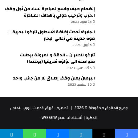
إنضمام طيف واسع لمبادرة نساء من أجل وقف
الحرب وترحيب دولي بأهداف المبادرة
16 مايو، 2023
الجابرة: أحدث إضافة لأسطول تاركو البحرية –
قوة حديثة في أعالي البحار
6 أبريل، 2025
تاركو للطيران .. الدقة والمرونة برحلات
متواصلة الى لؤلؤة أفريقيا (يوغندا)
5 أغسطس، 2023
البرهان يعلن وقف إطلاق نار من جانب واحد
20 سبتمبر، 2023
جميع الحقوق محفوظة © 2026 |
تصميم : فريق خدمات الويب للحلول
الذكية
| مُستضاف بفخر
WEBSERV