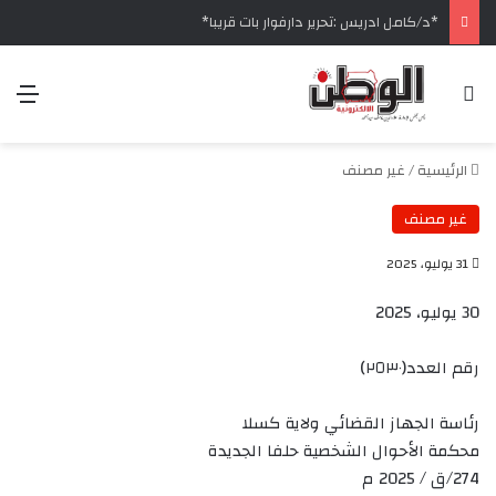
‏*د/كامل ادريس :تحرير دارفوار بات قريبا*
بحث عن
الق
الرئيسية
/
غير مصنف
غير مصنف
31 يوليو، 2025
30 يوليو، 2025
رقم العدد(٢٥٣٠)
رئاسة الجهاز القضائي ولاية كسلا
محكمة الأحوال الشخصية حلفا الجديدة
274/ق / 2025 م