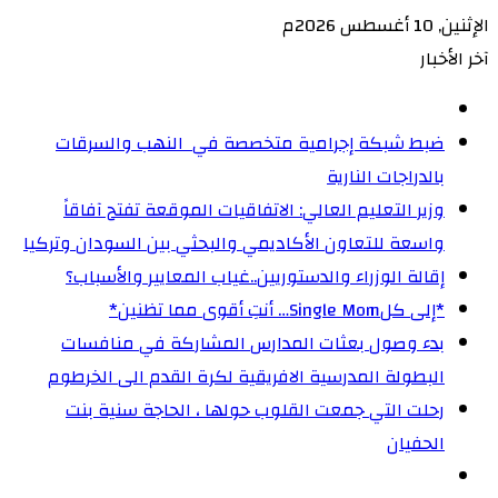
الإثنين, 10 أغسطس 2026م
آخر الأخبار
ضبط شبكة إجرامية متخصصة في النهب والسرقات
بالدراجات النارية‏
وزير التعليم العالي: الاتفاقيات الموقعة تفتح آفاقاً
واسعة للتعاون الأكاديمي والبحثي بين السودان وتركيا
إقالة الوزراء والدستوريين..غياب المعايير والأسباب؟
‏*إلى كلSingle Mom… أنتِ أقوى مما تظنين*
بدء وصول بعثات المدارس المشاركة في منافسات
البطولة المدرسية الافريقية لكرة القدم الى الخرطوم
رحلت التي جمعت القلوب حولها ، الحاجة سنية بنت
الحفيان