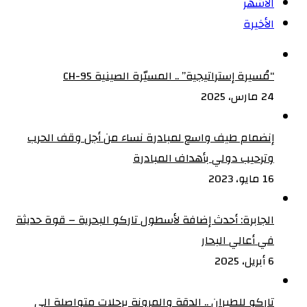
الأشهر
الأخيرة
“مُسيرة إستراتيجية” .. المسيّرة الصينية CH-95
24 مارس، 2025
إنضمام طيف واسع لمبادرة نساء من أجل وقف الحرب
وترحيب دولي بأهداف المبادرة
16 مايو، 2023
الجابرة: أحدث إضافة لأسطول تاركو البحرية – قوة حديثة
في أعالي البحار
6 أبريل، 2025
تاركو للطيران .. الدقة والمرونة برحلات متواصلة الى