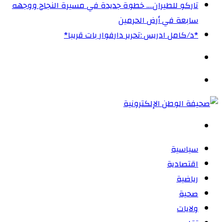
تاركو للطيران…. خطوة جديدة في مسيرة النجاح ووجهه
سابعة في أرض الحرمين
‏*د/كامل ادريس :تحرير دارفوار بات قريبا*
الوضع
المظلم
القائمة
بحث
عن
سياسية
اقتصادية
رياضية
صحية
ولايات