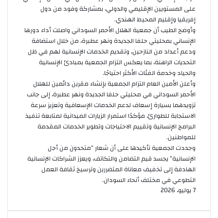
على المستويين الإقليمي والدولي، بمشاركة وفود من دول
إفريقيا وإقليم المحيط الهندي.
‏وأوضح الطيب أن جمعية الهلال الأحمر السوداني واصلت أداء دورها
الإنساني بمحليتي حلفا الجديدة ونهر عطبرة، من خلال استضافة
ودعم أعداد من النازحين، وتقديم الخدمات الإنسانية لهم في ظل
التحديات الراهنة، بما يعكس التزام الجمعية بمبادئ الإنسانية
والحياد وخدمة الفئات الأكثر احتياجًا.
‏وأعلن الأمين العام التزام الجمعية بإنشاء مقرين دائمين للهلال
الأحمر السوداني في محليتي حلفا الجديدة ونهر عطبرة، إلى جانب
تزويدهما بسيارة إسعاف لدعم الخدمات الإسعافية وتعزيز سرعة
الاستجابة للطوارئ، مؤكدًا استمرار الزيارات الميدانية لمتابعة تنفيذ
البرامج الإنسانية وتقييم الاحتياجات وتطوير الخدمات المقدمة
للمواطنين.
‏وجددت الجمعية تأكيدها على أن شعار “متحدون من أجل
الإنسانية” يجسد قيم التضامن والتكاتف، ويعزز الشراكات الإنسانية
الهادفة إلى تخفيف معاناة المتضررين وترسيخ ثقافة العمل
التطوعي في مختلف أنحاء السودان.
7 يوليو، 2026