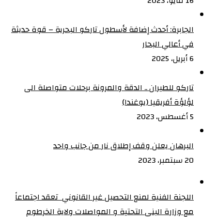
16 مايو، 2023
الجابرة: أحدث إضافة لأسطول تاركو البحرية – قوة حديثة
في أعالي البحار
6 أبريل، 2025
تاركو للطيران .. الدقة والمرونة برحلات متواصلة الى
لؤلؤة أفريقيا (يوغندا)
5 أغسطس، 2023
البرهان يعلن وقف إطلاق نار من جانب واحد
20 سبتمبر، 2023
اللجنة الفنية لمنع التحصيل غير القانوني تعقد اجتماعاً
مع وزارة البني التحتية و المواصلات ولاية الخرطوم