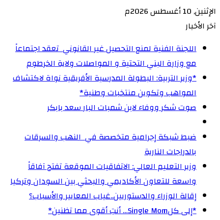
الإثنين, 10 أغسطس 2026م
آخر الأخبار
اللجنة الفنية لمنع التحصيل غير القانوني تعقد اجتماعاً
مع وزارة البني التحتية و المواصلات ولاية الخرطوم
‏*وزير التربية: البطولة المدرسية الأفريقية نواة لاكتشاف
المواهب وتكوين منتخبات وطنية*
صوت شكر ووفاء لابن شمبات البار سعد بابكر
ضبط شبكة إجرامية متخصصة في النهب والسرقات
بالدراجات النارية‏
وزير التعليم العالي: الاتفاقيات الموقعة تفتح آفاقاً
واسعة للتعاون الأكاديمي والبحثي بين السودان وتركيا
إقالة الوزراء والدستوريين..غياب المعايير والأسباب؟
‏*إلى كلSingle Mom… أنتِ أقوى مما تظنين*