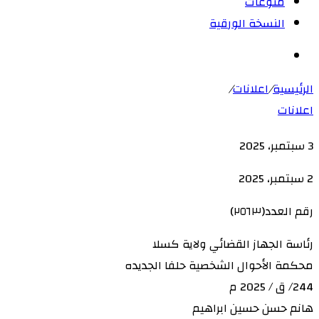
منوعات
النسخة الورقية
بحث
عن
الرئيسية
/
اعلانات
/
اعلانات
3 سبتمبر، 2025
‫X
لاين
ڤايبر
طباعة
‫Pocket
تيلقرام
سكايب
ماسنجر
ماسنجر
لينكدإن
واتساب
مشاركة
فيسبوك
بينتيريست
Odnoklassniki
2 سبتمبر، 2025
عبر
البريد
رقم العدد(٢٥٦٣)
رئاسة الجهاز القضائي ولاية كسلا
محكمة الأحوال الشخصية حلفا الجديده
244/ ق / 2025 م
هانم حسن حسين ابراهيم