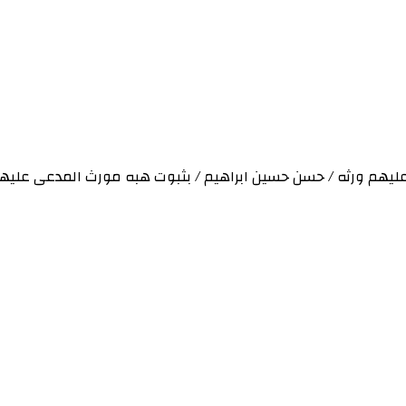
براهيم / بثبوت هبه مورث المدعى عليهم للعقار رقم (7) مربع (22) القرية 4 اسكان حلفا