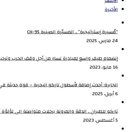
الأشهر
الأخيرة
“مُسيرة إستراتيجية” .. المسيّرة الصينية CH-95
24 مارس، 2025
إنضمام طيف واسع لمبادرة نساء من أجل وقف الحرب وترحيب
16 مايو، 2023
الجابرة: أحدث إضافة لأسطول تاركو البحرية – قوة حديثة في 
6 أبريل، 2025
تاركو للطيران .. الدقة والمرونة برحلات متواصلة الى لؤلؤة أف
5 أغسطس، 2023