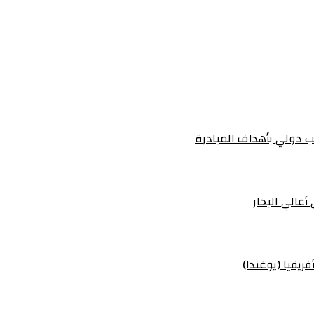
 دولي بأهداف المبادرة
أعالي البحار
ريقيا (يوغندا)