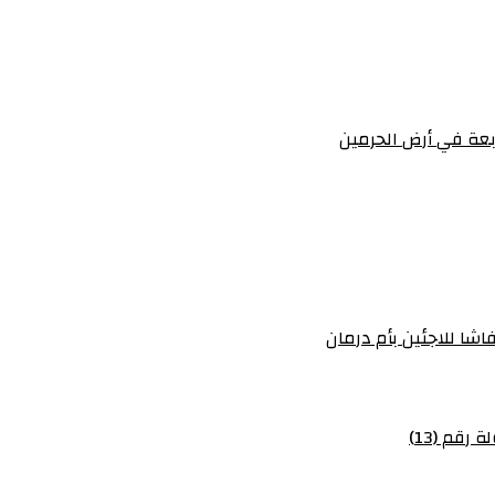
عة في أرض الحرمين
شا للاجئين بأم درمان
رقم (13)