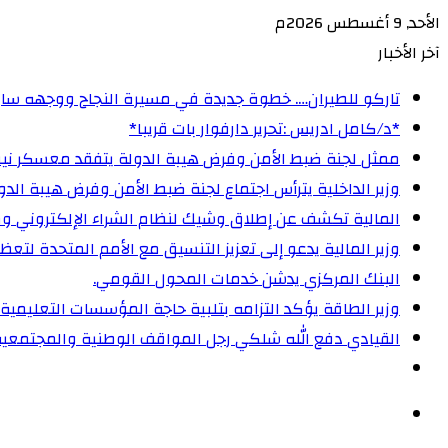
الأحد, 9 أغسطس 2026م
آخر الأخبار
تاركو للطيران…. خطوة جديدة في مسيرة النجاح ووجهه ساب
‏*د/كامل ادريس :تحرير دارفوار بات قريبا*
ممثل لجنة ضبط الأمن وفرض هيبة الدولة يتفقد معسكر نيفا
وزير الداخلية يترأس اجتماع لجنة ضبط الأمن وفرض هيبة الدولة 
المالية تكشف عن إطلاق وشيك لنظام الشراء الإلكتروني و
وزير المالية يدعو إلى تعزيز التنسيق مع الأمم المتحدة لت
البنك المركزي يدشن خدمات المحول القومي.
وزير الطاقة يؤكد التزامه بتلبية حاجة المؤسسات التعليمية
القيادي دفع الله شلكي رجل المواقف الوطنية والمجتمعية
الوضع
المظلم