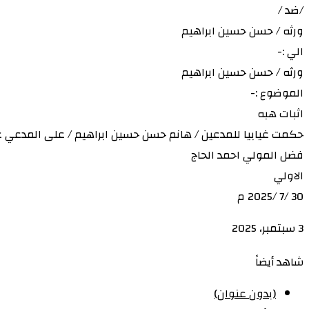
/ضد /
ورثه / حسن حسين ابراهيم
الي :-
ورثه / حسن حسين ابراهيم
الموضوع :-
اثبات هبه
حكمت غيابيا للمدعين / هانم حسن حسين ابراهيم / على المدعي عليهم ورثه / حسن حسين ا
فضل المولي احمد الحاج
الاولي
30 /7 /2025 م
3 سبتمبر، 2025
‫X
‫X
لاين
لاين
ڤايبر
ڤايبر
طباعة
طباعة
‫Pocket
‫Pocket
تيلقرام
تيلقرام
سكايب
سكايب
ماسنجر
ماسنجر
ماسنجر
ماسنجر
لينكدإن
لينكدإن
واتساب
واتساب
مشاركة
مشاركة
فيسبوك
فيسبوك
بينتيريست
بينتيريست
Odnoklassniki
Odnoklassniki
شاهد أيضاً
عبر
عبر
إغلاق
البريد
البريد
(بدون عنوان)