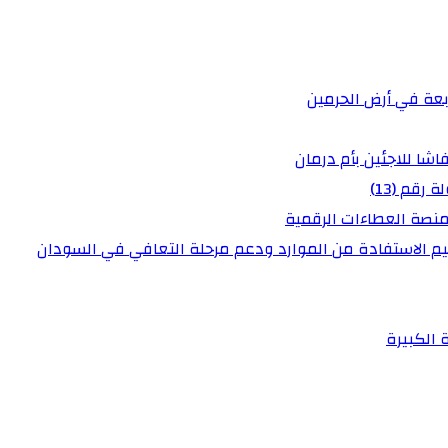
عة في أرض الحرمين
شا للاجئين بأم درمان
رقم (13)
منصة العطاءات الرقمية
عظيم الاستفادة من الموارد ودعم مرحلة التعافي في السودان
 الكبيرة