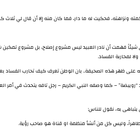
ته ونزاهته، فحكيت له ما دار، فما كان منه إلا أن قال لي ثلاث 
طي شيئاً فهمت أن نادر العبيد ليس مشروع إصلاح، بل مشروع تمكين ش
لا لمحاربة الفساد.
له على ظهر هذه الصحيفة.. بان الوطن تعرف كيف تحارب الفساد بعيداً
رد “رويبضة” – كما وصفه النبي الكريم – رجل تافه يتحدث في أمر ا
تباهى به، نقول للناس:
 طاهراً، وليس كل من أنشأ منظمة او قناة هو صاحب رؤية.