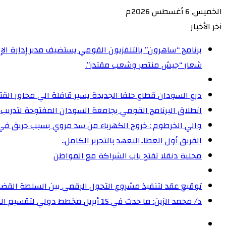
الخميس, 6 أغسطس 2026م
آخر الأخبار
شعار “جيش منتصر وشعب مقتدر”.
درع السودان قطاع حلفا الجديدة يسير قافلة الي محاور الق
انطلاق البرنامج القومي بجامعة السودان المفتوحة لتدريب 5000 من القيادات المجتمعية على إدارة الأزمات
والي الخرطوم : خروج الكهرباء من سد مروي بسبب حريق ف
الفريق أول العطا..التعهد بالتحرير الكامل..
محلية دنقلا تفتح باب الشراكة مع المواطن
توقيع عقد لتنفيذ مشروع التحول الرقمي بين السلطة القضائ
د/ محمد الزين: ما حدث في 15 أبريل مخطط دولي لتقسيم السودان، وجرائم الحرب لا تسقط بالتقادم‏
الوضع