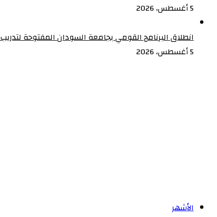
الكاردينال
5 أغسطس، 2026
ولا
علاقة
انطلاق البرنامج القومي بجامعة السودان المفتوحة لتدريب 5000 من القيادات المجتمعية على إدارة الأزمات
لها
5 أغسطس، 2026
باعتقاله
..
وتتوعد
بملاحقة
ناشري
الشائعات
قانونياً
الأشهر