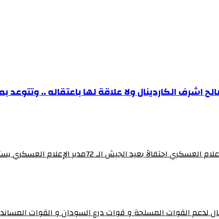
 اشرف الكاردينال ولا علاقة لها باعتقاله .. وتتوعد بم
برنامج “ساهرون” بالتلفزيون القومي يستضيف مدير إدارة 
تال لدعم القوات المسلحة و قوات درع السودان و القوات المساند