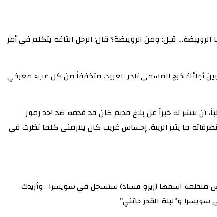
 الرويبضة… قيل: ومن الرويبضة؟ قال: الرجل التافه يتكلم في أمر
 بين أولئك خرج المسمى نادر العبيد، متخففاً من كل عبء معرفي
ً، أن ننشر له خبراً عن بلاغ قديم كان قد قدمه ضد احد رموز
صرفاته ما يثير الريبة. إحساس غريب كان يلازمني كلما نظرت في
أسيس منظمة اسمها (زيرو فساد) ستسجل في سويسرا ، وأريدك
سويسرا و”ليلة القدر جاتني”