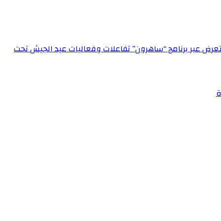
الإعلام العسكري احتفالاً بعيد الجيش الـ 72‏مدير الإعلام العسكري يستعرض عبر برنامج “ساهرون” تفاعلات وفعاليات عيد الجيش تحت
ة