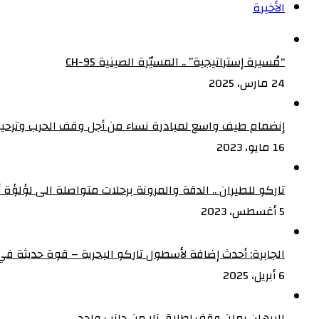
الأخيرة
“مُسيرة إستراتيجية” .. المسيّرة الصينية CH-95
24 مارس، 2025
إنضمام طيف واسع لمبادرة نساء من أجل وقف الحرب وترحيب
16 مايو، 2023
تاركو للطيران .. الدقة والمرونة برحلات متواصلة الى لؤلؤة أف
5 أغسطس، 2023
الجابرة: أحدث إضافة لأسطول تاركو البحرية – قوة حديثة في 
6 أبريل، 2025
البرهان يعلن وقف إطلاق نار من جانب واحد