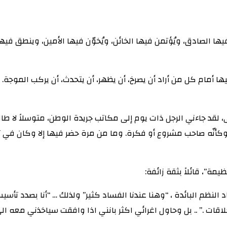
ا الصادق، ويُؤتمن فيها الخائن، ويُخوّن فيها الأمين، وينطق فيها
 أمام كل من أراد أن يصرخ، أن يظهر، أن يتحدث، أن يركب الموجة.
لقد جاءني الرجل ذات يوم إلى مكاتب جريدة الوطن، متوسلاً لا طالبا
وكأنّه صاحب مشروع أو فكرة. وما من مرة حضر فيها إلا وكان في ت
يمة”، قائلاً بثقة زائفة:
النظم البائدة ، “وهنا عندنا الفساد كثير” ولذلك … “أنا بصدد ت
ت .” .. بل وحاول اغرائي اكثر بانني اذا وافقت سياخذني معه الى 