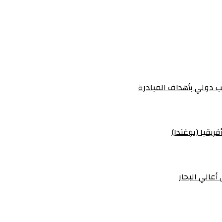
 دولي بأهداف المبادرة
ريقيا (يوغندا)
أعالي البحار