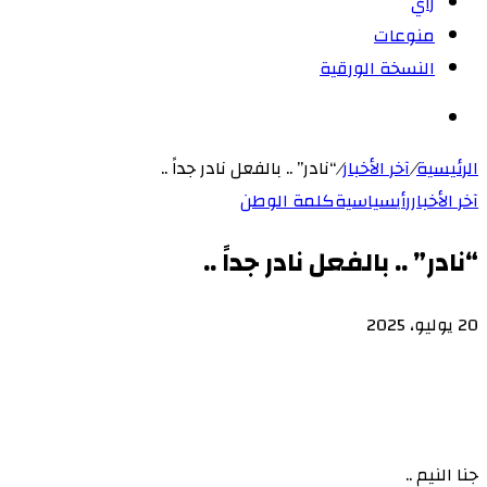
رأي
منوعات
النسخة الورقية
بحث
عن
الرئيسية
/
آخر الأخبار
/
“نادر” .. بالفعل نادر جداً ..
آخر الأخبار
رأي
سياسية
كلمة الوطن
“نادر” .. بالفعل نادر جداً ..
20 يوليو، 2025
‫X
لاين
ڤايبر
طباعة
‫Pocket
تيلقرام
سكايب
ماسنجر
ماسنجر
لينكدإن
واتساب
مشاركة
فيسبوك
بينتيريست
Odnoklassniki
عبر
البريد
جنا النيم ..