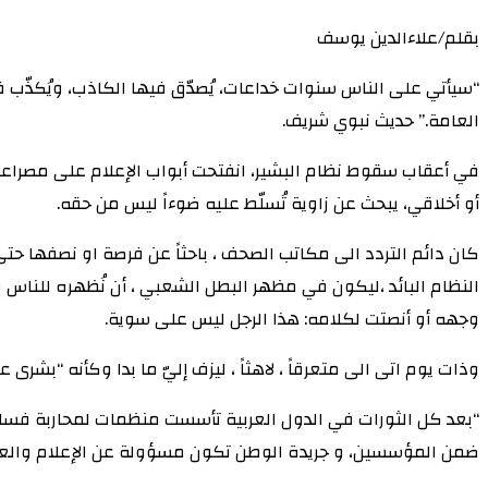
بقلم/علاءالدين يوسف
“سيأتي على الناس سنوات خداعات، يُصدّق فيها الكاذب، ويُكذّب فيه
العامة.” حديث نبوي شريف.
في أعقاب سقوط نظام البشير، انفتحت أبواب الإعلام على مصراعيها
أو أخلاقي، يبحث عن زاوية تُسلّط عليه ضوءاً ليس من حقه.
كان دائم التردد الى مكاتب الصحف ، باحثاً عن فرصة او نصفها حتى، 
النظام البائد ،ليكون في مظهر البطل الشعبي ، أن نُظهره للناس 
وجهه أو أنصتت لكلامه: هذا الرجل ليس على سوية.
وذات يوم اتى الى متعرقاً ، لاهثاً ، ليزف إليّ ما بدا وكأنه “بشرى عظ
“بعد كل الثورات في الدول العربية تأسست منظمات لمحاربة فساد 
ضمن المؤسسين، و جريدة الوطن تكون مسؤولة عن الإعلام والعلاقا