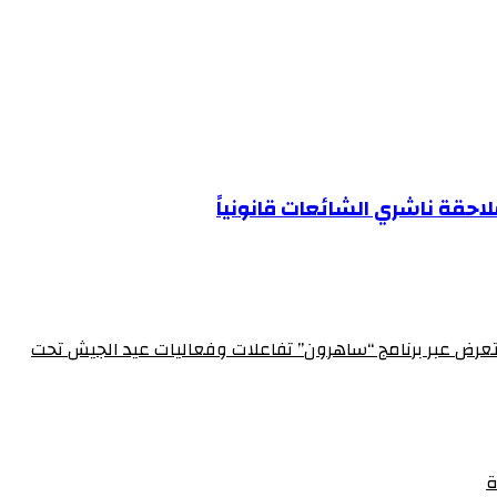
لاحقة ناشري الشائعات قانونياً
الإعلام العسكري احتفالاً بعيد الجيش الـ 72‏مدير الإعلام العسكري يستعرض عبر برنامج “ساهرون” تفاعلات وفعاليات عيد الجيش تحت
ة