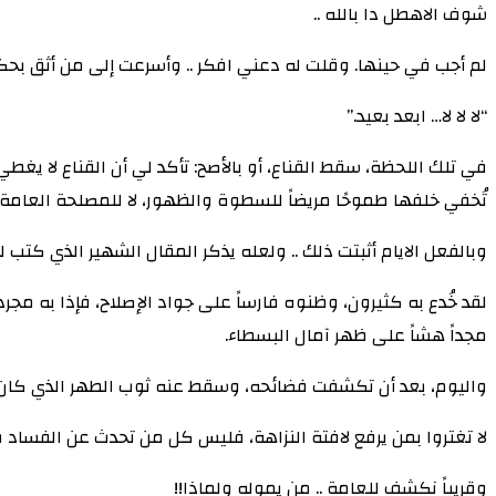
شوف الاهطل دا بالله ..
لم أجب في حينها. وقلت له دعني افكر .. وأسرعت إلى من أثق بحكم
“لا لا لا… ابعد بعيد.”
في تلك اللحظة، سقط القناع، أو بالأصح: تأكد لي أن القناع لا يغ
تُخفي خلفها طموحًا مريضاً للسطوة والظهور، لا للمصلحة العامة و
وبالفعل الايام أثبتت ذلك .. ولعله يذكر المقال الشهير الذي كتب 
لقد خُدع به كثيرون، وظنوه فارساً على جواد الإصلاح، فإذا به مج
مجداً هشاً على ظهر آمال البسطاء.
واليوم، بعد أن تكشفت فضائحه، وسقط عنه ثوب الطهر الذي كان ي
لا تغتروا بمن يرفع لافتة النزاهة، فليس كل من تحدث عن الفساد
وقريباً نكشف للعامة .. من يموله ولماذا!!