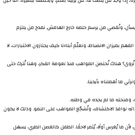
، إذا وجد من يُنصت له، من يربّيه بعلم، ويحتضنه ببصيرة. أما حين
يسأل، ونُقصي من يرسم حلمه خارج الهامش. نمدح من يلتزم
هم بميزان الانضباط، ونعلّم أبناءنا كيف يجتازون الاختبارات، لا
تُروى؟ هناك تُحتضن المواهب منذ نعومة الفكر، وهنا تُترك حتى
ثي ما أهملناه بأيدينا.
ه، ومنحته ما لم يجده في وطنه.
 ذاته نوافذ الاكتشاف، وتُشجّع المواهب على النمو. وذلك لا يكون
 ما يُغرس أولًا، يُثمر لاحقًا. الطفل كالغصن الطري، يسهل