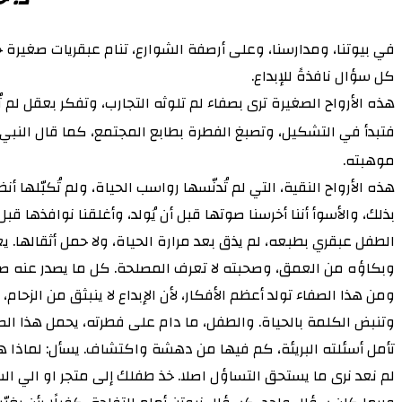
في بيوتنا، ومدارسنا، وعلى أرصفة الشوارع، تنام عبقريات صغيرة
كل سؤال نافذةً للإبداع.
هذه الأرواح الصغيرة ترى بصفاء لم تلوثه التجارب، وتفكر بعقل لم 
فتبدأ في التشكيل، وتصبغ الفطرة بطابع المجتمع، كما قال النبي ﷺ:
موهبته.
هذه الأرواح النقية، التي لم تُدنّسها رواسب الحياة، ولم تُكبّلها أنظ
بذلك، والأسوأ أننا أخرسنا صوتها قبل أن يُولد، وأغلقنا نوافذها قب
الطفل عبقري بطبعه، لم يذق بعد مرارة الحياة، ولا حمل أثقالها. ي
وبكاؤه من العمق، وصحبته لا تعرف المصلحة. كل ما يصدر عنه صا
ومن هذا الصفاء تولد أعظم الأفكار، لأن الإبداع لا ينبثق من الز
وتنبض الكلمة بالحياة. والطفل، ما دام على فطرته، يحمل هذا الصفا
تأمل أسئلته البريئة، كم فيها من دهشة واكتشاف. يسأل: لماذا هذا؟ 
لم نعد نرى ما يستحق التساؤل اصلا. خذ طفلك إلى متجر او الي 