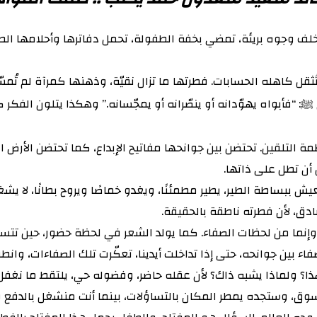
 خلف وجوه بريئة، تمضي بخفة الطفولة، تحمل دفاترها وأحلامها ال
تُثقل كاهله الحسابات. فطرتها ما تزال نقيّة، وذهنها كمرآة لم تُم
 “فأبواه يهوّدانه أو ينصّرانه أو يمجّسانه.” وهكذا يتلون الفكر 
مة التلقين. تحتضن بين جوانحها مفاتيح الإبداع، كما تحتضن الأرض البكر
ل أن تطل على ذاتها.
عيش ببساطة الطير، يطير مطمئنًا، ويغدو خماصًا ويروح بطانًا، لا ي
دق، لأن فطرته ناطقة بالحقيقة.
حام، وإنما من لحظات الصفاء. كما يولد الشعر في لحظة حضور، حين 
ء بين جوانحه، حتى إذا تداخلت أيدينا، تعكّرت تلك الصفاءات، وانطف
ولماذا يشبه ذاك؟ لأن عقله حاضر، وفضوله حي، يلتقط ما نغفل عنه، وي
السوق، وستجده يمطر المكان بالتساؤلات، بينما أنت منشغل بالدف