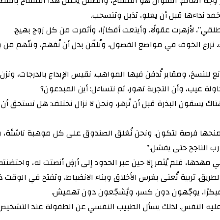
 وجه العالم. السؤال هو المفتاح، والطفل يحمل هذا المفتاح بالفطرة
نخمد نداءها قبل أن يعلو، تذبل وتنسحب.
نطلقي”، لأزهرت عقولًا، وأينعت أفكارًا، وأثمرت من كل زوج بهيج.
نزرع الخوف في مواضع الفضول، ونُلقّن بدل أن نُفهم، ونتّهم من 
للنسخ، ومقابر تُدفن فيها المواهب. نقيس الإبداع بالدرجات، ونزن الف
لة عيب، وأن التجربة تهور، ثم نتساءل: أين المبدعون؟
ناك يسقون البذرة قبل أن تُزهر، ونحن لا نزال نختلف: هل تستحق أن 
ويمنحها فرصة لتكون. ونحن نُغلق الصندوق على كل موهبة ناشئة، ونر
رب الناجح حتى يفشل.”
هدها، فلم يُثمر إلا حين عبر الحدود إلى أرضٍ أنصتت له، واحتضنت
الطريق. تربية تُعنى بغرس الأخلاق وبناء الانضباط، وتفتح في الوقت
 مبكرًا، يوجّهون دون كسر، ويُشجّعون دون تهميش.
يه النفس. لذلك يسأل الطبيب النفسي عن الطفولة عند التشخيص، لأن