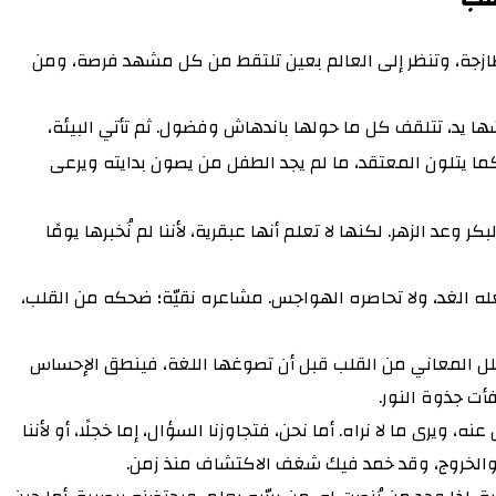
طازجة، وتنظر إلى العالم بعين تلتقط من كل مشهد فرصة، ومن
سّها يد، تتلقف كل ما حولها باندهاش وفضول. ثم تأتي البيئة،
كما يتلون المعتقد، ما لم يجد الطفل من يصون بدايته ويرعى
 وعد الزهر. لكنها لا تعلم أنها عبقرية، لأننا لم نُخبرها يومًا
شغله الغد، ولا تحاصره الهواجس. مشاعره نقيّة؛ ضحكه من القلب،
تتسلل المعاني من القلب قبل أن تصوغها اللغة، فينطق الإحساس
أت جذوة النور.
رى ما لا نراه. أما نحن، فتجاوزنا السؤال، إما خجلًا، أو لأننا
ع والخروج، وقد خمد فيك شغف الاكتشاف منذ زمن.