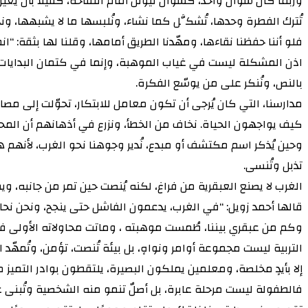
وربما كان سؤال واحد، كسؤال نيوتن أمام التفاحة، كفيلًا بأن يغيّر
تُترك الفطرة وحدها، تُشكَّل كما نشاء، ونُلبسها ما لا يشبهها، و
فلو أننا حفظنا نقاءها، ومهّدنا الطريق أمامها، وقلنا لها بثقة: “ا
اذن المشكلة ليست في غياب الموهبة، وإنما في كتمان البدايات. 
بالنص، ونُنكر على من يوسّع الفكرة.
مدارسنا، التي كان يُرجى أن تكون معامل للابتكار، تحوّلت إلى مصانع 
كيف يواجهون الحياة. نخاف من الخطأ، ونزرع في أذهانهم أن المحاو
وحين يُذكر اسم مكتشف أو مبدع، نُدير وجوهنا نحو الغرب، لأنهم ه
تذبل وتُنسى.
الغرب لا يصنع العبقرية من فراغ، لكنه يُنصت حين تمر من جانبه، 
قالها أحمد زويل: “في الغرب، يدعمون الفاشل حتى ينجح، ونحن نحا
وكم من عبقري بيننا، طُمست موهبته ، وماتت محاولاته الأولى في م
التربية ليست مجموعة أوامر ونواهٍ، بل بيئة تُنصت، تؤمن، وتُمهّد 
إلا بأيدٍ مخلصة، ومعلمين يملكون البصيرة، يلتقطون بوادر التميز
فالطفولة ليست مرحلة عابرة، بل أصلٌ تنمو منه الشخصية وتُبنى عل