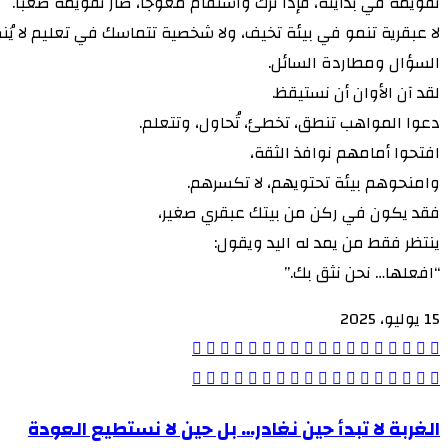
تقويمه في بدايته، فإذا ترك واستقام معوجًا، صار تقويمه صعبًا.
لا عبقرية تنمو في بيئة تخيف، ولا شخصية تتماسك في تعليم لا يُنص
السؤال ومطاردة السائل.
لقد آن الأوان أن نستيقظ.
دعوا المواهب تنطق، تخطئ، تُحاول، وتتعلم.
افتحوا أمامهم نوافذ الثقة،
وامنحوهم بيئة تحتويهم، لا تكسرهم.
فقد يكون في ركن من بيتك عبقري صغير،
ينتظر فقط من يمد له اليد ويقول:
“افعلها… نحن نثق بك.”
15 يوليو، 2025
لاين
مشاركة
ڤايبر
تيلقرام
واتساب
ماسنجر
ماسنجر
سكايب
‫Pocket
‫X
Odnoklassniki
بينتيريست
لينكدإن
طباعة
فيسبوك
عبر
لاين
مشاركة
ڤايبر
تيلقرام
واتساب
ماسنجر
ماسنجر
سكايب
‫Pocket
‫X
Odnoklassniki
بينتيريست
لينكدإن
طباعة
فيسبوك
عبر
البريد
الغربة
الغربة لا تبدأ حين نغادر… بل حين لا نستطيع العودة
البريد