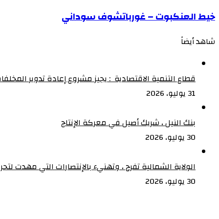
لا
خيط
خيط العنكبوت – غورباتشوف سوداني
تبدأ
العنكبوت
حين
شاهد أيضاً
–
نغادر…
غورباتشوف
بل
سوداني
حين
قطاع التنمية الاقتصادية : يجيز مشروع إعادة تدوير المخلفا
لا
31 يوليو، 2026
نستطيع
العودة
بنك النيل ، شريك أصيل في معركة الإنتاج‏
30 يوليو، 2026
الولاية الشمالية تفرح ، وتهنيء بالإنتصارات التي مهدت لتح
30 يوليو، 2026