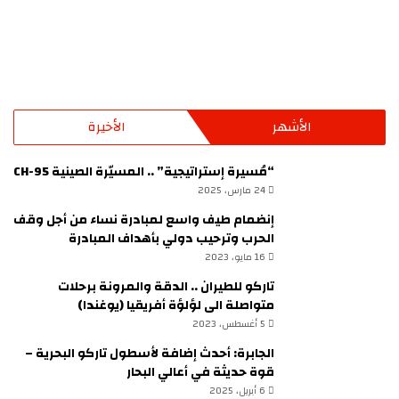
الأشهر
الأخيرة
“مُسيرة إستراتيجية” .. المسيّرة الصينية CH-95
24 مارس، 2025
إنضمام طيف واسع لمبادرة نساء من أجل وقف
الحرب وترحيب دولي بأهداف المبادرة
16 مايو، 2023
تاركو للطيران .. الدقة والمرونة برحلات
متواصلة الى لؤلؤة أفريقيا (يوغندا)
5 أغسطس، 2023
الجابرة: أحدث إضافة لأسطول تاركو البحرية –
قوة حديثة في أعالي البحار
6 أبريل، 2025