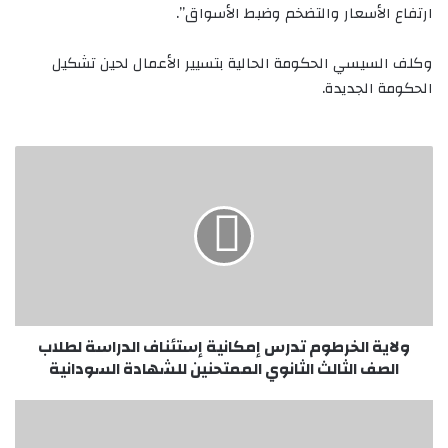
ارتفاع الأسعار والتضخم وضبط الأسواق”.
وكلف السيسي الحكومة الحالية بتسيير الأعمال لحين تشكيل
الحكومة الجديدة.
ولاية
الخرطوم
تدرس
إمكانية
إستئناف
الدراسة
لطلاب
الصف
الثالث
الثانوي
ولاية الخرطوم تدرس إمكانية إستئناف الدراسة لطلاب
الممتحنين
الصف الثالث الثانوي الممتحنين للشهادة السودانية
للشهادة
السودانية
المُرَكْمِجُون
السياسيون