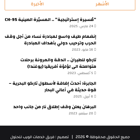
الأشهر
الأخيرة
“مُسيرة إستراتيجية” .. المسيّرة الصينية CH-95
24 مارس، 2025
إنضمام طيف واسع لمبادرة نساء من أجل وقف
الحرب وترحيب دولي بأهداف المبادرة
16 مايو، 2023
تاركو للطيران .. الدقة والمرونة برحلات
متواصلة الى لؤلؤة أفريقيا (يوغندا)
5 أغسطس، 2023
الجابرة: أحدث إضافة لأسطول تاركو البحرية –
قوة حديثة في أعالي البحار
6 أبريل، 2025
البرهان يعلن وقف إطلاق نار من جانب واحد
20 سبتمبر، 2023
جميع الحقوق محفوظة © 2026 |
تصميم : فريق خدمات الويب للحلول