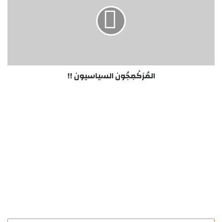
!!
المُرَكْمِجُون السياسيون !!