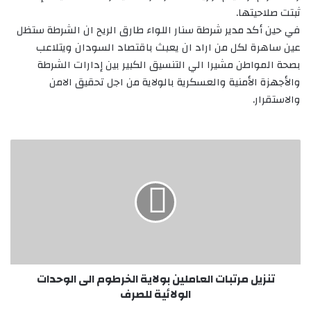
ثبتت صلاحيتها.
في حين أكد مدير شرطة سنار اللواء طارق الريح ان الشرطة ستظل
عين ساهرة لكل من اراد ان يعبث باقتصاد السودان ويتلاعب
بصحة المواطن مشيرا الي التنسيق الكبير بين إدارات الشرطة
والأجهزة الأمنية والعسكرية بالولاية من اجل تحقيق الامن
والاستقرار.
تنزيل
مرتبات
العاملين
بولاية
الخرطوم
الى
الوحدات
الولائية
للصرف
تنزيل مرتبات العاملين بولاية الخرطوم الى الوحدات
الولائية للصرف