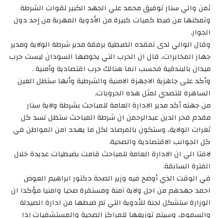
ثمن والي سنار توفيق محمد علي الجهد الكبير لقوات الشرطة
وتمكنها من ضبط كميات كبيرة من الأدوية المهربة من إحد دول
الجوار.
وقال الوالي لدى تفقده الضبطية برفقة مدير شرطة الولاية ومدير
جهاز المخابرات، قال ان الحرب التي يخوضها السودان ليست حرب
ميدان بالبندقية فحسب انما هنالك حرب اقتصادية وأمنية .
وأكد على جاهزية الاجهزة الامنية والشرطية وأنها ستظل العين
الساهرة للتصدي لمثل هذه الحروبات.
من جهته أكد مدير الادارة العامة للمباحث بشرطة ولاية سنار
مقدم فخر الدين عبدالرحمن ان شرطة المباحث ستظل تسد كل
ثغرات الولاية، وستكون بالمرصاد لكل ما يهدد امن المواطن في
كل الجوانب الاقتصادية والصحية.
لافتا الي ان الادارة العامة للمباحث قامت بضبطيات عديدة خلال
الفترة السابقة.
في الوقت الذي أوضح فيه وزير الصحة دكتور ابراهيم العوض
احمد جهدهم من اجل ولاية آمنة ومستقرة صحيا وامنيا مؤكدا ان
الوزارة ستشكل لجنة للأدوية التي تم ضبطها من ادارة الصيدلة
والسموم، وسيتم توزيعها للمراكز الصحية والمستشفيات إذا