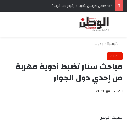
‏*د/كامل ادريس :تحرير دارفوار بات قريبا*
بحث عن
الق
الرئيسية
/
ولايات
ولايات
مباحث سنار تضبط أدوية مهربة
من إحدي دول الجوار
12 سبتمبر، 2023
سنجة: الوطن