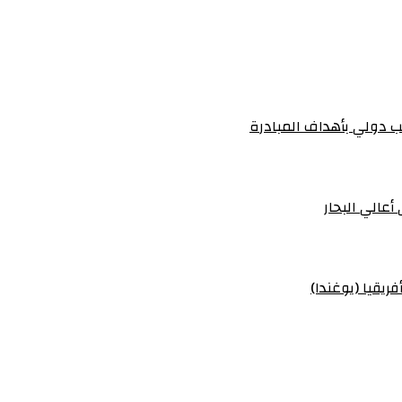
 دولي بأهداف المبادرة
أعالي البحار
ريقيا (يوغندا)