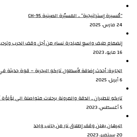
“مُسيرة إستراتيجية” .. المسيّرة الصينية CH-95
24 مارس، 2025
إنضمام طيف واسع لمبادرة نساء من أجل وقف الحرب وترحيب
16 مايو، 2023
الجابرة: أحدث إضافة لأسطول تاركو البحرية – قوة حديثة في 
6 أبريل، 2025
تاركو للطيران .. الدقة والمرونة برحلات متواصلة الى لؤلؤة أف
5 أغسطس، 2023
البرهان يعلن وقف إطلاق نار من جانب واحد
20 سبتمبر، 2023