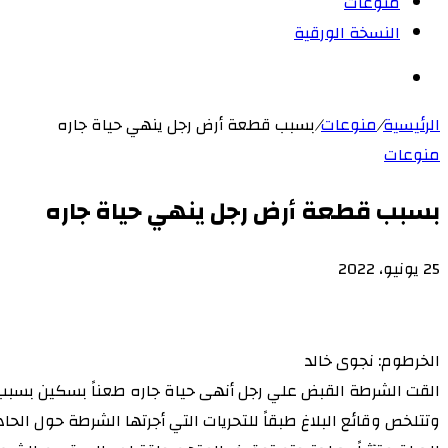
منوعات
النسخة الورقية
بحث
عن
الرئيسية
/
منوعات
/
بسبب قطعة أرض رجل ينهي حياة جاره
منوعات
بسبب قطعة أرض رجل ينهي حياة جاره
25 يونيو، 2022
‫X
لاين
ڤايبر
طباعة
‫Pocket
تيلقرام
سكايب
ماسنجر
ماسنجر
لينكدإن
واتساب
مشاركة
فيسبوك
بينتيريست
Odnoklassniki
عبر
البريد
الخرطوم: نجوى خالد
القت الشرطة القبض علي رجل أنهى حياة جاره طعناً بسكين بسبب
وتتلخص وقائع البلاغ طبقاً للتحريات التي أجرتها الشرطة حول الح