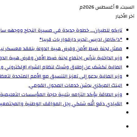
السبت, 8 أغسطس 2026م
آخر الأخبار
تاركو للطيران…. خطوة جديدة في مسيرة النجاح ووجهه ساب
‏*د/كامل ادريس :تحرير دارفوار بات قريبا*
ممثل لجنة ضبط الأمن وفرض هيبة الدولة يتفقد معسكر نيفا
وزير الداخلية يترأس اجتماع لجنة ضبط الأمن وفرض هيبة الدولة 
المالية تكشف عن إطلاق وشيك لنظام الشراء الإلكتروني و
وزير المالية يدعو إلى تعزيز التنسيق مع الأمم المتحدة لت
البنك المركزي يدشن خدمات المحول القومي.
وزير الطاقة يؤكد التزامه بتلبية حاجة المؤسسات التعليمية
القيادي دفع الله شلكي رجل المواقف الوطنية والمجتمعية
الوضع
المظلم