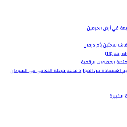
عة في أرض الحرمين
شا للاجئين بأم درمان
رقم (13)
منصة العطاءات الرقمية
عظيم الاستفادة من الموارد ودعم مرحلة التعافي في السودان
 الكبيرة