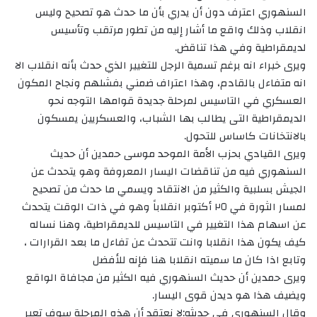
السنهوري اعترف دون أن يدري بأن ما حدث هو تصحيح وليس
انقلاب وذلك واقع ما أشار إليه من تطور مرتقب وتأسيس
لديمقراطية وفي هذا تناقض.
ويرى خبراء انه برغم تسمية الرجل للتغيير الذي حدث بأنه انقلاب الا
انه متفاءل بالقادم، وهذا اعتراف ضمني بفشلهم ونجاح المكون
العسكري في التاسيس لمرحلة جديدة قوامها التوجه نحو
الديمقراطية التى يطالب بها الشباب، والعسكريين يمسكون
بالانتخانات كاساس للتحول.
ويرى القيادي بحزب الأمة الموحد موسى حمدين أن حديث
السنهوري فيه من تناقضات اليسار المعروفة وهو يتحدث عن
الجيش بسلبية والكثير من الانتقاد ويسمي ما حدث من تصحيح
لمسار الثورة في ٢٥ أكتوبر انقلاباً وهو في ذات الوقت يتحدث
عن اسهام هذا التغيير في التاسيس للديمقراطية، وهنا نساله
كيف يكون هذا انقلابا وانت تتحدث عن تفاءل ما بعد القرارات ،
وتابع اذا كان ما سميته انقلابا هنا فإنه للأفضل
ويرى حمدين أن حديث السنهوري فيه الكثير من مجافاة الواقع
ويضيف هذا هو ديدن قوى اليسار.
وقال السنهوري في حديثه:لا نعتقد أن هذه المرحلة سوف تعبر