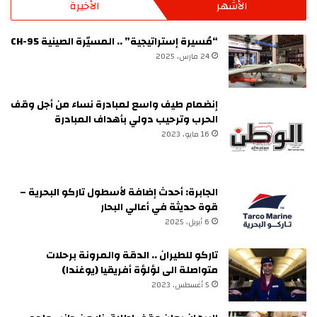
الأشهر
الأخيرة
“مُسيرة إستراتيجية” .. المسيّرة الصينية CH-95
24 مارس، 2025
إنضمام طيف واسع لمبادرة نساء من أجل وقف
الحرب وترحيب دولي بأهداف المبادرة
16 مايو، 2023
الجابرة: أحدث إضافة لأسطول تاركو البحرية –
قوة حديثة في أعالي البحار
6 أبريل، 2025
تاركو للطيران .. الدقة والمرونة برحلات
متواصلة الى لؤلؤة أفريقيا (يوغندا)
5 أغسطس، 2023