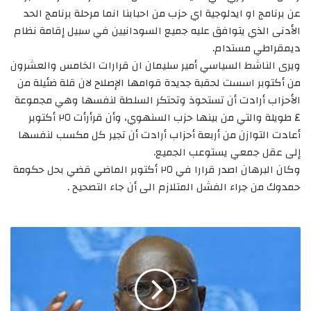
عن برنامج او ايدلوجية اي حزب من احبابنا انما مرحلة برنامج الحد
الأدنى الذي يتوافق عليه جميع السودانيين في سبيل إقامة نظام
ديمقراطي مستدام.
ويرى الناشط السياسي أمير سليمان ان قرارات الخامس والعشرون
من أكتوبر اسست لحقبة جديدة قوامها الإصلاح لان قلة ضئيلة من
الأحزاب أرادت أن تستحوذ وتحتكر السلطة لنفسها وهي مجموعة
٤ طويلة والتي من بينها حزب السنهوي، وأن قرأرأت ٢٥ أكتوبر
أعادت التوازن من أربعة أحزاب أرادت أن تجير كل مكسب لنفسها
إلى عقل جمعي يستوعب الجميع.
وكان البرهان اصدر قرارا في ٢٥ أكتوبر الماضي قضي بحل حكومة
حمدوك من جراء الفشل المتلازم الى أن جاء التصحيح .
الخبير
المستقل
..حقوق
الإنسان
مهمة
غير