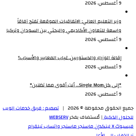
9 أغسطس، 2026
وزير التعليم العالي: الاتفاقيات الموقعة تفتح آفاقاً
واسعة للتعاون الأكاديمي والبحثي بين السودان وتركيا
9 أغسطس، 2026
إقالة الوزراء والدستوريين..غياب المعايير والأسباب؟
9 أغسطس، 2026
‏*إلى كلSingle Mom… أنتِ أقوى مما تظنين*
9 أغسطس، 2026
جميع الحقوق محفوظة © 2026 |
تصميم : فريق خدمات الويب
للحلول الذكية
| مُستضاف بفخر
WEBSERV
فيسبوك
‫X
لينكدإن
ماسنجر
ماسنجر
واتساب
تيلقرام
زر الذهاب إلى الأعلى