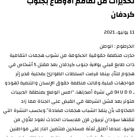
تحذيرات من تفاقم الأوضاع بجنوب
كردفان
11 يونيو، 2021
الخرطوم : الوطن
حذرت منظمة حقوقية الحكومة من نشوب هجمات انتقامية
ذات طابع قبلي بولاية جنوب كردفان بعد مقتل 5 أشخاص في
هجوم للثأر، بينما فرضت السلطات الطوارئ بمحلية قدير إثر
مواجهات قبلية.وقالت منظمة حقوق الإنسان والتنمية (هودو
ـ H U D O) في نشرة أصدرتها، “امس الوضع بمنطقة الدبيبات
متوتر بعد فشل الشرطة في القبض على الجناة مما زاد
المخاوف بأن ينفذ الشباب هجمات مضادة”.وبحسب النشرة التي
تلقتها سودان تربيون فإن ملابسات الحادث تعود للأول من
يونيو، عندما أطلق ثلاثة مسلحين ملثمين النار على مواطنين