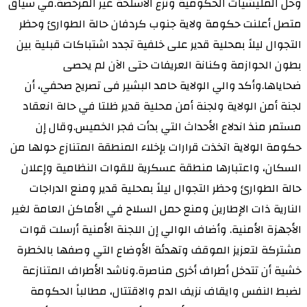
وحل المليشيات الحكومية ونزع الأسلحة غير المرخصة.في سياق
متصل أعلنت حكومة ولاية جنوب كردفان حالة الطوارئ وحظر
التجوال ليلاً بمحلية قدير على خلفية تجدد اشتباكات قبلية بين
بطون الحوازمة وكنانة العريفات حتى الآن لم يحصى
ضحاياها.وأكد والي الولاية حامد البشير فى تصريح صحفي، أن
لجنة أمن الولاية ولجنة أمن محلية قدير ظلتا في حالة انعقاد
مستمر منذ اندلاع الأحداث التي بدأت فجر الخميس.وقال إن
حكومة الولاية اتخذت قرارات بإخلاء المنطقة المتنازع حولها من
السكان، واعتبارها منطقة عسكرية للقوات النظامية وإعلان
حالة الطوارئ وحظر التجوال ليلاً بمحلية قدير ومنع الدراجات
النارية ذات الإطارين ومنع حمل السلاح في الأماكن العامة لغير
الأجهزة الأمنية. وأضاف الوالي إن اللجنة الأمنية أرسلت قوات
مشتركة لتعزيز الموقف وتهدئة الأوضاع التي وصفها بالخطرة
خشية أن تتدخل أطراف أخرى مناصرة.وناشد الأطراف المتنازعة
لضبط النفس وايقاف نزيف الدم والاقتتال، مطالباً الحكومة