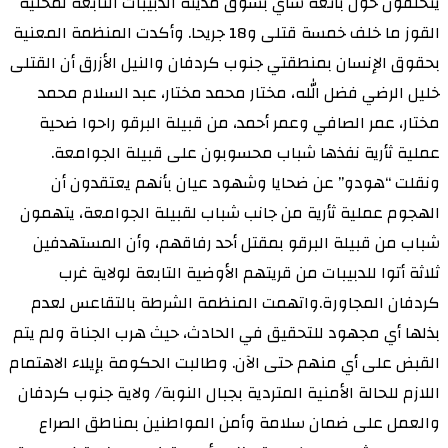
يتحلقون حول بائعة شاي بسوق مدينة الدبيبات التابعة لمحلية
القوز ما خلف خمسة قتلى و18 جريحا. وأكدت المنظمة المعنية
بحقوق الإنسان بمنطقتي جنوب كردفان والنيل الأزرق أن القتلى
خليل الرضي فضل الله، مختار محمد مختار، عبد السلام محمد
مختار، عمر الصافي وعمر أحمد، من قبيلة البرقو راحوا ضحية
عملية ثأرية نفذها شباب محسوبون على قبيلة الجوامعة.
ونقلت “هودو” عن ضحايا وشهود عيان بأنهم يعتقدون أن
الهجوم عملية ثأرية من جانب شباب لقبيلة الجوامعة، يتهمون
شباب من قبيلة البرقو بمقتل أحد رفاقهم، وأن المستهدفين
ثلاثة أتوا للدبيبات من قريتهم الأوضية التابعة لولاية غرب
كردفان المجاورة.واتهمت المنظمة الشرطة بالتقاعس لعدم
بذلها أي مجهود للتحقيق في الحادث، حيث هرب الجناة ولم يتم
القبض على أي منهم حتى الآن. وطالبت الحكومة بإيلاء الاهتمام
اللازم للحالة الأمنية المتردية بجبال النوبة/ ولاية جنوب كردفان
والعمل على ضمان سلامة وأمن المواطنين بمناطق الصراع