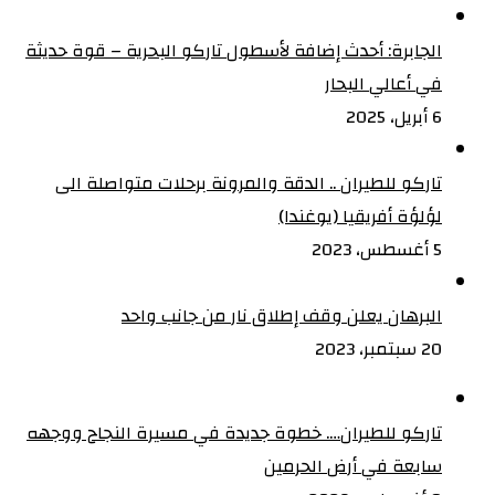
الجابرة: أحدث إضافة لأسطول تاركو البحرية – قوة حديثة
في أعالي البحار
6 أبريل، 2025
تاركو للطيران .. الدقة والمرونة برحلات متواصلة الى
لؤلؤة أفريقيا (يوغندا)
5 أغسطس، 2023
البرهان يعلن وقف إطلاق نار من جانب واحد
20 سبتمبر، 2023
تاركو للطيران…. خطوة جديدة في مسيرة النجاح ووجهه
سابعة في أرض الحرمين