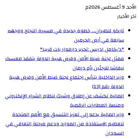
الأحد, 9 أغسطس 2026م
آخر الأخبار
تاركو للطيران…. خطوة جديدة في مسيرة النجاح ووجهه
سابعة في أرض الحرمين
‏*د/كامل ادريس :تحرير دارفوار بات قريبا*
ممثل لجنة ضبط الأمن وفرض هيبة الدولة يتفقد معسكر
نيفاشا للاجئين بأم درمان
وزير الداخلية يترأس اجتماع لجنة ضبط الأمن وفرض هيبة
الدولة رقم (13)
المالية تكشف عن إطلاق وشيك لنظام الشراء الإلكتروني
ومنصة العطاءات الرقمية
وزير المالية يدعو إلى تعزيز التنسيق مع الأمم المتحدة
لتعظيم الاستفادة من الموارد ودعم مرحلة التعافي في
السودان