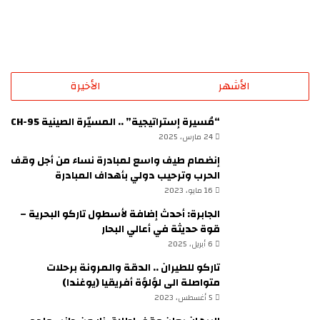
الأشهر
الأخيرة
“مُسيرة إستراتيجية” .. المسيّرة الصينية CH-95
24 مارس، 2025
إنضمام طيف واسع لمبادرة نساء من أجل وقف
الحرب وترحيب دولي بأهداف المبادرة
16 مايو، 2023
الجابرة: أحدث إضافة لأسطول تاركو البحرية –
قوة حديثة في أعالي البحار
6 أبريل، 2025
تاركو للطيران .. الدقة والمرونة برحلات
متواصلة الى لؤلؤة أفريقيا (يوغندا)
5 أغسطس، 2023