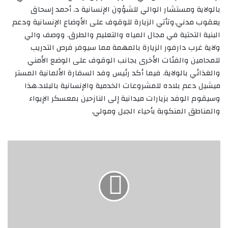
بالولاية ومستشار الوالي للشؤون الإنسانية د. أحمد إسحاق
يعقوب مدني.وتأتي الزيارة للوقوف على الأوضاع الإنسانية ودعم
البنية التحتية في مجال المياه والتعليم والطرق. ووصف والي
ولاية غرب دارفور الزيارة بالمهمة مما سيوفر فرص التدريب
للمحامين والفئات الأخرى بجانب الوقوف على الوضع الأمني
والغذائي بالولاية. فيما أكد رئيس وفد السفارة الألمانية المستر
ميشيل دعم بلاده للمشروعات الخدمية والإنسانية بالبلاد.هذا
وسيقوم الوفد بزيارات ميدانية إلى النازحين بمعسكر الإيواء
والمناطق المنكوبة بأحياء الجبل ومولي.
📌
دبابيس
من
صحف
الأحد
09
مايو
2021