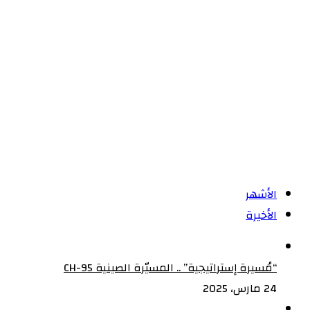
تعقيدات
بشأن
العمل
سد
الميداني
النهضة
التي
فرضتها
جائحة
كورونا
الأشهر
الأخيرة
“مُسيرة إستراتيجية” .. المسيّرة الصينية CH-95
24 مارس، 2025