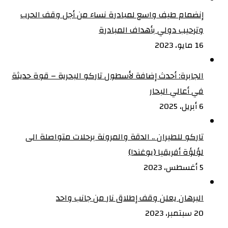
إنضمام طيف واسع لمبادرة نساء من أجل وقف الحرب
وترحيب دولي بأهداف المبادرة
16 مايو، 2023
الجابرة: أحدث إضافة لأسطول تاركو البحرية – قوة حديثة
في أعالي البحار
6 أبريل، 2025
تاركو للطيران .. الدقة والمرونة برحلات متواصلة الى
لؤلؤة أفريقيا (يوغندا)
5 أغسطس، 2023
البرهان يعلن وقف إطلاق نار من جانب واحد
20 سبتمبر، 2023