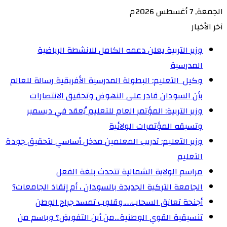
الجمعة, 7 أغسطس 2026م
آخر الأخبار
وزير التربية يعلن دعمه الكامل للانشطة الرياضية
المدرسية
وكيل التعليم: البطولة المدرسية الأفريقية رسالة للعالم
بأن السودان قادر على النهوض وتحقيق الانتصارات
وزير التربية: المؤتمر العام للتعليم يُعقد في ديسمبر
وتسبقه المؤتمرات الولائية
وزير التعليم: تدريب المعلمين مدخل أساسي لتحقيق جودة
التعليم
مراسم الولاية الشمالية تتحدث بلغة الفعل
الجامعة التركية الجديدة بالسودان ، أم إنقاذ الجامعات؟
أجنحة تعانق السحاب…..وقلوب تمسد جراح الوطن
تنسيقية القوي الوطنية…من أين التفويض؟ وباسم من