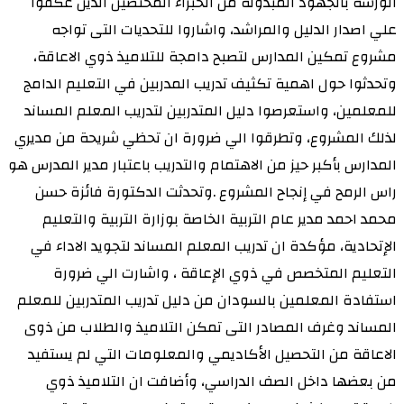
الورشة بالجهود المبذولة من الخبراء المختصين الذين عكفوا
علي اصدار الدليل والمراشد، واشاروا للتحديات التى تواجه
مشروع تمكين المدارس لتصبح دامجة للتلاميذ ذوي الاعاقة،
وتحدثوا حول اهمية تكثيف تدريب المدربين في التعليم الدامج
للمعلمين، واستعرصوا دليل المتدربين لتدريب المعلم المساند
لذلك المشروع، وتطرقوا الي ضرورة ان تحظي شريحة من مديري
المدارس بأكبر حيز من الاهتمام والتدريب باعتبار مدير المدرس هو
راس الرمح في إنجاح المشروع .وتحدثت الدكتورة فائزة حسن
محمد احمد مدير عام التربية الخاصة بوزارة التربية والتعليم
الإتحادية، مؤكدة ان تدريب المعلم المساند لتجويد الاداء في
التعليم المتخصص في ذوي الإعاقة ، واشارت الي ضرورة
استفادة المعلمين بالسودان من دليل تدريب المتدربين للمعلم
المساند وغرف المصادر التى تمكن التلاميذ والطلاب من ذوى
الاعاقة من التحصيل الأكاديمي والمعلومات التي لم يستفيد
من بعضها داخل الصف الدراسي، وأضافت ان التلاميذ ذوي