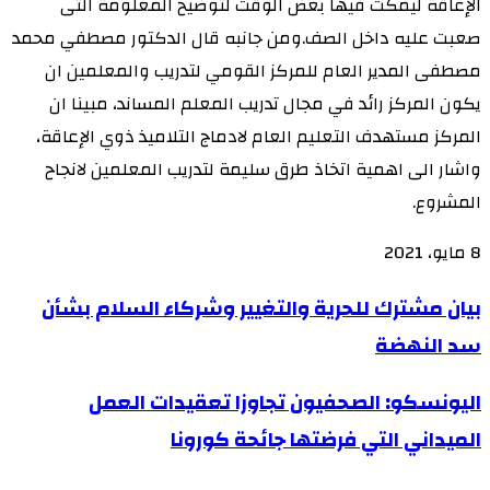
الإعاقة ليمكث فيها بعض الوقت لتوضيح المعلومة التى
صعبت عليه داخل الصف.ومن جانبه قال الدكتور مصطفي محمد
مصطفى المدير العام للمركز القومي لتدريب والمعلمين ان
يكون المركز رائد في مجال تدريب المعلم المساند، مبينا ان
المركز مستهدف التعليم العام لادماج التلاميذ ذوي الإعاقة،
واشار الى اهمية اتخاذ طرق سليمة لتدريب المعلمين لانجاح
المشروع.
8 مايو، 2021
بيان
بيان مشترك للحرية والتغيير وشركاء السلام بشأن
مشترك
سد النهضة
للحرية
اليونسكو:
اليونسكو: الصحفيون تجاوزا تعقيدات العمل
والتغيير
الصحفيون
وشركاء
الميداني التي فرضتها جائحة كورونا
تجاوزا
السلام