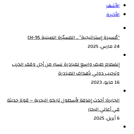
الأشهر
الأخيرة
“مُسيرة إستراتيجية” .. المسيّرة الصينية CH-95
24 مارس، 2025
إنضمام طيف واسع لمبادرة نساء من أجل وقف الحرب
وترحيب دولي بأهداف المبادرة
16 مايو، 2023
الجابرة: أحدث إضافة لأسطول تاركو البحرية – قوة حديثة
في أعالي البحار
6 أبريل، 2025