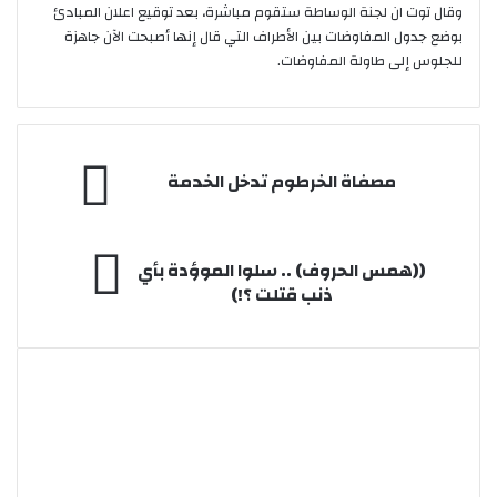
وقال توت ان لجنة الوساطة ستقوم مباشرة، بعد توقيع اعلان المبادئ
بوضع جدول المفاوضات بين الأطراف التي قال إنها أصبحت الآن جاهزة
للجلوس إلى طاولة المفاوضات.
مصفاة
مصفاة الخرطوم تدخل الخدمة
الخرطوم
تدخل
الخدمة
((همس
((همس الحروف) .. سلوا الموؤدة بأي
الحروف)
ذنب قتلت ؟!)
..
سلوا
الموؤدة
بأي
ذنب
قتلت
؟!)