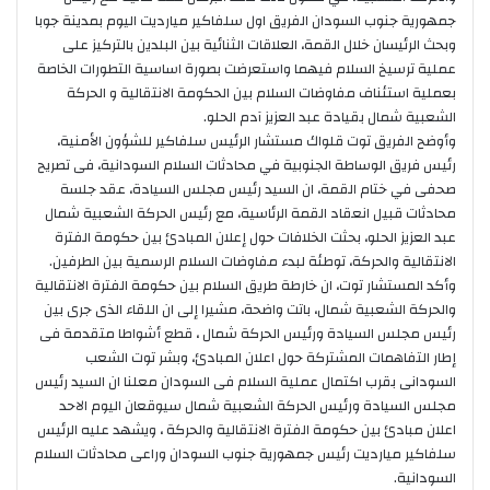
جمهورية جنوب السودان الفريق اول سلفاكير ميارديت اليوم بمدينة جوبا
وبحث الرئيسان خلال القمة، العلاقات الثنائية بين البلدين بالتركيز على
عملية ترسيخ السلام فيهما واستعرضت بصورة اساسية التطورات الخاصة
بعملية استئناف مفاوضات السلام بين الحكومة الانتقالية و الحركة
الشعبية شمال بقيادة عبد العزيز آدم الحلو.
وأوضح الفريق توت قلواك مستشار الرئيس سلفاكير للشؤون الأمنية،
رئيس فريق الوساطة الجنوبية في محادثات السلام السودانية، فى تصريح
صحفى في ختام القمة، ان السيد رئيس مجلس السيادة، عقد جلسة
محادثات قبيل انعقاد القمة الرئاسية، مع رئيس الحركة الشعبية شمال
عبد العزيز الحلو، بحثت الخلافات حول إعلان المبادئ بين حكومة الفترة
الانتقالية والحركة، توطئة لبدء مفاوضات السلام الرسمية بين الطرفين.
وأكد المستشار توت، ان خارطة طريق السلام بين حكومة الفترة الانتقالية
والحركة الشعبية شمال، باتت واضحة، مشيرا إلى ان اللقاء الذى جرى بين
رئيس مجلس السيادة ورئيس الحركة شمال ، قطع أشواطا متقدمة فى
إطار التفاهمات المشتركة حول اعلان المبادئ، وبشر توت الشعب
السودانى بقرب اكتمال عملية السلام فى السودان معلنا ان السيد رئيس
مجلس السيادة ورئيس الحركة الشعبية شمال سيوقعان اليوم الاحد
اعلان مبادئ بين حكومة الفترة الانتقالية والحركة ، ويشهد عليه الرئيس
سلفاكير ميارديت رئيس جمهورية جنوب السودان وراعى محادثات السلام
السودانية.