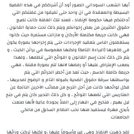
أيها الشعب السوداني الصبور أود أن أشرككم في هذه القضية
البسيطة والمعقدة في آن واحد حتى تفيقوا من غفلتكم التي
أدخلتكم فيها حكومة الإنقاذ ، فعند تلك الغفلة كانت تضيع
حقوق الكثيرين من بعض إخوانكم ويتم ذلك تحت حماية القانون ،
فهي كانت جريمة مكتملة الأركان و مازالت مستمرة حيث كانوا
يستغفلون الناس بتعقيد الإجراءات حتى يتم إخراجها بصورة يكون
في ظاهرها (البراءة التامة) ولكنها مغموسة في براثن الخبث ، و
يتم كل ذلك تحت إسم القانون و اللوائح التي تنظمها ، ولهذا
يصعب الإعتراض عليها أو رفضها لانها تتم بصورة مقننة ، فهي
جريمة كاملة الدسم ، حيث تعد من أخطر الجرائم التي يتم
بواسطتها سرقة حقوق الضحية بقبوله التام و الرضوخ لمدبريها ،
فكل لوائحها كانت من أجل التربح من مصائب الآخرين الناتجة عن
المتاريس التي تضعها اللوائح ، و كل ذلك التدبير كان يتم في جنح
ليل بهيم ، فتخرج في النهار إلى الملأ بجودة عالية لأنها صنعت
بأيدي مهرة ليستفيد منها نخب النظام السابق من مالكي
الجامعات
لقد ذهبت الإنقاذ وهي غير مأسوفاً عليها ،و لكنها تركت ورائها