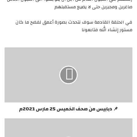
صاغرين ومجبرين حتى لا يضيع مستقبلهم
في الحلقة القادمة سوف نتحدث بصورة أعمق لفضح ما كان
مستور إنشاء الله فتابعونا
📌
دبابيس
من
صحف
الخميس
25
مارس
2021م
📌 دبابيس من صحف الخميس 25 مارس 2021م
شــــــــوكــة
حـــــــــوت
عرضـحال