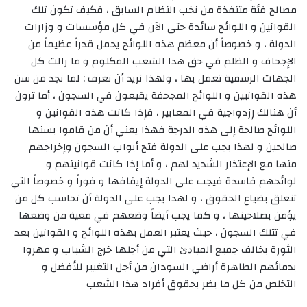
مصالح فئة متنفذة من نخب النظام السابق ، فكيف تكون تلك
القوانين و اللوائح سائدة حتى الآن في كل مؤسسات و وزارات
الدولة ، و خصوصاً أن معظم هذه اللوائح يحمل قدراً عظيماً من
الإجحاف و الظلم في حق هذا الشعب المكلوم و ما زالت كل
الجهات الرسمية تعمل بها ، ولهذا نريد أن نعرف : لما نجد من سن
هذه القوانيين و اللوائح المجحفة يقبعون في السجون ، أما ترون
أن هنالك إزدواجية في المعايير ، فإذا كانت هذه القوانين و
اللوائح صالحة إلى هذه الدرجة فهذا يعني أن من قاموا بسنها
صالحين و لهذا يجب على الدولة فتح أبواب السجون وإخراجهم
منها مع الإعتذار الشديد لهم ، و أما إذا كانت قوانينهم و
لوائحهم فاسدة فيجب على الدولة إيقافها و فوراً و خصوصاً التي
تتعلق بضياع الحقوق ، و لهذا يجب على الدولة أن تحاسب كل من
يؤمن بصلاحيتها ، و كما يجب أيضاً وضعهم في معية من وضعها
في تتلك السجون ، حيث يعتبر العمل بهذه اللوائح و القوانين بعد
الثورة يخالف جميع ﺍﻟﻤﺒﺎﺩﺉ التي من أجلها خرج الشباب و مهروا
بدمائهم الطاهرة أراضي السودان من أجل التغيير للأفضل و
التخلص من كل ما يضر بحقوق أفراد هذا الشعب