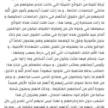
تركة ثقيلة من اللوائح الخبيثة التي كانت تخدم صفوتهم من
مالكي الجامعات الخاصة ، و ما زالت تعبث أياديهم بأمور خلق الله
لتحرمهم من أحق حقوق أبنائهم في دخول الجامعات الحكومية و
ما زالت مستمرة إلى يومنا هذا ، حيث ظلت ثنفث هذه اللوائح
سمومها في وجوه كل من إضطرته الظروف ليكون من الواقفين
أمام عبيد مأموري هذه الوزارة في مكتب القبول حيت يتم ذلك
بدون مأمورية وفق ما تتوهمه عقولهم وهم يعلمون تماماً أن
الواقع يكذب ما يفعلونه من تضليل لطلاب الشهادة الأجنبية ، و
هذا الأمر خلاف التعقيدات التي تتم إلى درجة يصعب وصفها ،
حيث يتحكم فيها مثلث يتكون من ثلاث أشخاص وما زالوا على
رؤوس أعمالهم بمكتب القبول ، و سوف نطلعكم على خبايا هذا
المكتب بدقة متناهية حتى تكونوا شهوداً عليه أمام الله و التايخ ،
لأنهم ما زالوا يتحكمون في مصالح الناس حسب مزاجهم ، و برغم
من قلة حاجة عموم الناس إليهم إلا أنهم قد ملأوا الأرض ضجيجاً
بصورة أكبر من أحجامهم المتقزمة ، وذلك لانهم يحملون شحنة
سالبة من اللؤم تنوء بحملها الجمال ، فهم يعتبرون أن هذا
الشعب دون خط إحترامهم و لهذا ليس لديهم أدنى تقدير إلى كل
طارقي بابهم من الذين أذلهم الدهر و قهرهم ليقفوا في يوم ما