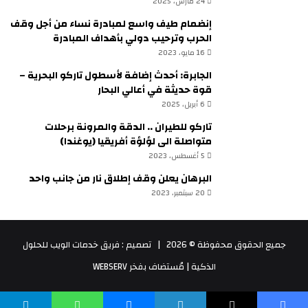
24 مارس، 2025
إنضمام طيف واسع لمبادرة نساء من أجل وقف
الحرب وترحيب دولي بأهداف المبادرة
16 مايو، 2023
الجابرة: أحدث إضافة لأسطول تاركو البحرية –
قوة حديثة في أعالي البحار
6 أبريل، 2025
تاركو للطيران .. الدقة والمرونة برحلات
متواصلة الى لؤلؤة أفريقيا (يوغندا)
5 أغسطس، 2023
البرهان يعلن وقف إطلاق نار من جانب واحد
20 سبتمبر، 2023
جميع الحقوق محفوظة © 2026 |
تصميم : فريق خدمات الويب للحلول
الذكية
| مُستضاف بفخر
WEBSERV