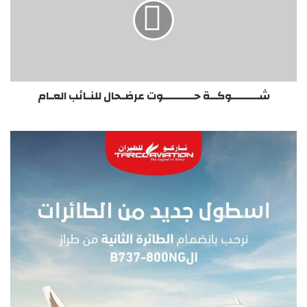
للنـائب
العـام
شــــــــوكــة حـــــــــوت عرضـحال للنـائب العـام