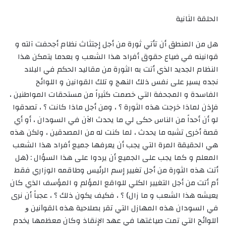
الحلقة الثانية
هل من المنطق أن تأتي ثورة من أجل إجتثاث نظام أجحفت آلته و
قوانينه في ضياع حقوق أفراد هذا الشعب و بعدما يتمكن هذا
النظام الجديد الذي أتت به الثورة من مقاليد الحكم في البلاد
نجده يسير على نفس ذلك النهج و تلك القوانين و اللوائح
الفاسدة و المجحفة التي خصمت كثيراً من مستحقات المواطنين ،
فإذن لماذا خرجت هذه الثورة ؟ ، ومن أجل ماذا كانت ؟ ، تصدقوا
لو أن أحداً من الناس حكى لي ما يحدث الآن في السودان ، أو أي
قصة أخرى تشبه ما يحدث ، لما كنت له من المصدقين ، ولكن هذه
هي الحقيقة المرة التي يجب أن يعرفها جميع أفراد هذا الشعب
المعلم و كما يجب على الجميع أن يردوا على هذا السؤال : (هل
أتت هذه الثورة من أجل تغيير إسم الرئيس وطاقمه الوزاري فقط
أم أتت من أجل التغيير الكلي للواقع المؤلم و المؤسف الذي كان
يعيشه هذا الشعب و ما زال) ؟ ، فكيف يكون ذلك ؟ ، عجباً أن نرى
في السودان هذه المهازل التي تقر بصلاحية هذه ﺎﻟﻘﻮﺍﻧﻴﻦ ﻭ
ﺍﻟﻠﻮﺍﺋﺢ التي تمت صياغتها في عهد الإنقاذ وكان معظمها يخدم