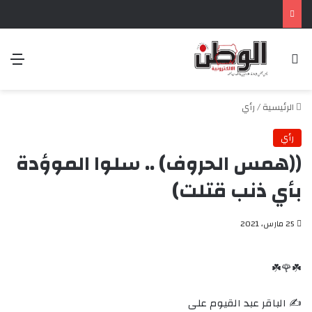
بحث عن
الق
الرئيسية
/
رأي
رأي
((همس الحروف) .. سلوا الموؤدة
بأي ذنب قتلت)
25 مارس، 2021
☘️🌹☘️
✍️ الباقر عبد القيوم على