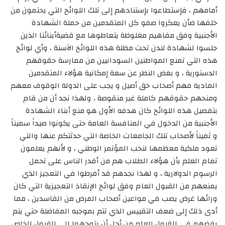
أمامهم ، فإستطاعوا بإستنادهم إلى تلك اللوائح التي يحتمون من
خلفها ضأن يعكروا صفو كل المتقدمين من حملة الشهادة
الأجنبية وفق مفاهيم مغلوظة يتعاطوها مع قضيةأبنائنا الذين
جلسوا لشهادة لندن تحت مظلة هذه اللوائح الآسنة ، وأي لوائح
هذه التي تمنع المواطنين السودانيين من ممارسة حقوقهم
الدستورية ، و بغض النظر عن سعة إمكانية هؤلاء المتقدمين
المادية فهم أصحاب حق أصيل و يجب على الدولة الوقوف معهم
ومنحهم حقوقهم كاملة غير منقوصة ، ولهذا نجد أن من قام
بتفصيل هذه اللوائح كان هدفه الأول هو منع أبناء الشهادة
الأجنبية من الدخول في المنافسة العامة حتى يكونوا صيداً سميناً
و ثميناً لأصحاب تلك الجامعات الخاصة التي حدثتكم عنها والتي
تعود ملكية معظمها لنخب المؤتمر الوطني ، و لأنهم يعلمون
تمام العلم بأن هؤلاء الطلاب هم من أقدر الناس على تحمل
الرسوم الدولارية ، و لهذا نجدهم قد أفرطوا في التعجيز الذي
يمنعهم من القبول العام وفق لوائح الإنقاذ التعجيزية التي كان
ورائها غرض يصب في مواعين أصحاب المرض من الفاسدين ، مما
أدى ذلك إلى ضعف التقييس الذي تتم بموجبه المفاضلة حتي يتم
رفضهم في القبول العام من أجل أن يتوجهوا الى القبول الخاص