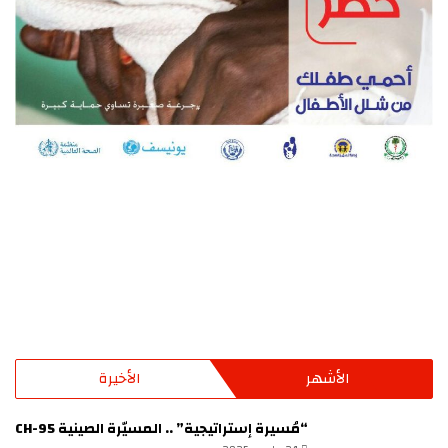
الأشهر
الأخيرة
“مُسيرة إستراتيجية” .. المسيّرة الصينية CH-95