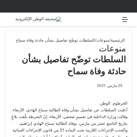
القائمة
بحث 
الرئيسية
/
منوعات
/
السلطات توضّح تفاصيل بشأن حادثة وفاة سماح
منوعات
السلطات توضّح تفاصيل بشأن
حادثة وفاة سماح
25 مارس، 2021
الخرطوم: الوطن
أعلنت السلطات عن تفاصيل بشأن وفاة الطالبة سماح الهادي، الأربعاء.
وقالت وزارة الداخلية في تعميمٍ صحفي، الأربعاء، إنّ الشرطة تلّقت بلاغٍ
بتاريخ التاسع عشر من مارس، بوفاة الطالبة سماح الهادي إبراهيم،
واتّخذت الإجراءات اللازمة تحت المادة 51 من قانون الإجراءات الجنائية
في ظروفٍ غامضة تحت إشراف النيابة.وأضافت” أولت شرطة ولاية