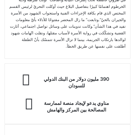
الخرطوم اهتمامًا كبيرًا بتفاصيل البلاغ حيث أوكلت التحريّ لرئيس القسم
المختص الذي قام بكافة الإجراءات الفنية واستجواب الشهود من الأسرة
والجيران بالحيّ”.وتابعت” ما زال المحضر مفتوحًا للأدلاء بأيّ معلومات
تفيد في هذا الشأن”.وكانت تدوينات على وسائل تواصل اجتماعي، أثارت
القضية وتشكّكت في رواية الأسرة لأسباب مقتلها، ونقلت اتّهامات شهود
لوالدها بارتكاب الجريمة، بينما لا تزال الأسرة تتمسّك بأنّ الطفلة
أطلقت على نفسها عن طريق الخطأ.
390
390 مليون دولار من البنك الدولي
مليون
للسودان
دولار
من
مناوي
البنك
مناوي يدعو لإيجاد منصة لممارسة
يدعو
الدولي
المصالحة بين المركز والهامش
لإيجاد
للسودان
منصة
لممارسة
المصالحة