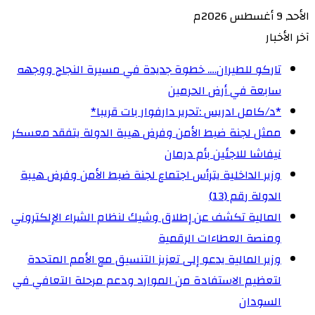
الأحد, 9 أغسطس 2026م
آخر الأخبار
تاركو للطيران…. خطوة جديدة في مسيرة النجاح ووجهه
سابعة في أرض الحرمين
‏*د/كامل ادريس :تحرير دارفوار بات قريبا*
ممثل لجنة ضبط الأمن وفرض هيبة الدولة يتفقد معسكر
نيفاشا للاجئين بأم درمان
وزير الداخلية يترأس اجتماع لجنة ضبط الأمن وفرض هيبة
الدولة رقم (13)
المالية تكشف عن إطلاق وشيك لنظام الشراء الإلكتروني
ومنصة العطاءات الرقمية
وزير المالية يدعو إلى تعزيز التنسيق مع الأمم المتحدة
لتعظيم الاستفادة من الموارد ودعم مرحلة التعافي في
السودان