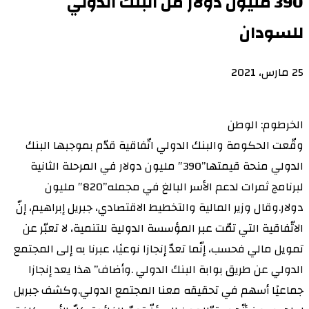
390 مليون دولار من البنك الدولي
للسودان
25 مارس، 2021
الخرطوم: الوطن
وقّعت الحكومة والبنك الدولي اتّفاقية قدّم بموجبها البنك
الدولي منحة قيمتها”390″ مليون دولار في المرحلة الثانية
لبرنامج ثمرات لدعم الأسر البالغ في مجمله”820″ مليون
دولار.وقال وزير المالية والتخطيط الاقتصادي، جبريل إبراهيم، إنّ
الاتّفاقية التي تمّت عبر المؤسسة الدولية للتنمية، لا تعبّر عن
تمويل مالي فحسب، إنّما تعدّ إنجازا نوعيًا، عبرنا به إلى المجتمع
الدولي عن طريق بوابة البنك الدولي .وأضاف” هذا يعد إنجازا
جماعيًا أسهم في تحقيقه معنا المجتمع الدولي.وكشف جبريل