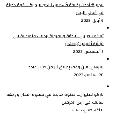
الجابرة: أحدث إضافة لأسطول تاركو البحرية – قوة حديثة
في أعالي البحار
6 أبريل، 2025
تاركو للطيران .. الدقة والمرونة برحلات متواصلة الى
لؤلؤة أفريقيا (يوغندا)
5 أغسطس، 2023
البرهان يعلن وقف إطلاق نار من جانب واحد
20 سبتمبر، 2023
تاركو للطيران…. خطوة جديدة في مسيرة النجاح ووجهه
سابعة في أرض الحرمين
8 أغسطس، 2026