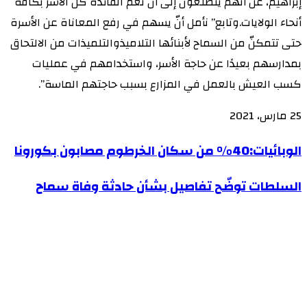
إبراهيم، عن أنّهم يتطّلعون إلى أنّ تعمّ الفائدة كلّ الأسر بكافة
أنحاء الولايات.وتابع” نأمل أنّ يسهم في رفع المعاناة عن الأسرة
حتى تتمكنّ من السماح لأبنائها التلاميذوالتلميذات من الالتحاق
بمدارسهم بعيدًا عن حاجة الأسر، واستخدامهم في عمليات
كسب العيش بالعمل في المزارع بسبب حاجتهم الماسة”.
25 مارس، 2021
الوبائيات:40%
الوبائيات:40% من سكان الخرطوم مصابون بكورونا
من
السلطات
السلطات توضّح تفاصيل بشأن حادثة وفاة سماح
سكان
توضّح
الخرطوم
تفاصيل
مصابون
بشأن
بكورونا
حادثة
وفاة