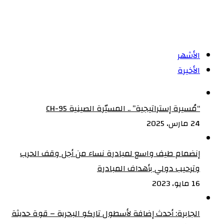
على
المال
العام
حرب
الأشهر
على
الأخيرة
الفساد
“مُسيرة إستراتيجية” .. المسيّرة الصينية CH-95
24 مارس، 2025
إنضمام طيف واسع لمبادرة نساء من أجل وقف الحرب
وترحيب دولي بأهداف المبادرة
16 مايو، 2023
الجابرة: أحدث إضافة لأسطول تاركو البحرية – قوة حديثة