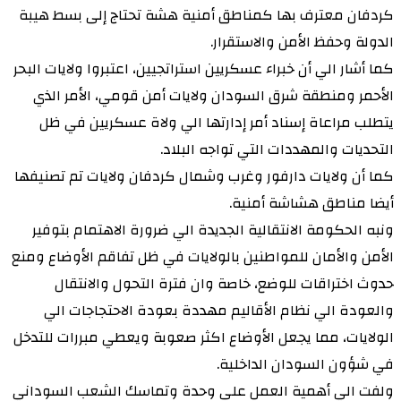
كردفان معترف بها كمناطق أمنية هشة تحتاج إلى بسط هيبة
الدولة وحفظ الأمن والاستقرار.
كما أشار الي أن خبراء عسكريين استراتجيين، اعتبروا ولايات البحر
الأحمر ومنطقة شرق السودان ولايات أمن قومي، الأمر الذي
يتطلب مراعاة إسناد أمر إدارتها الي ولاة عسكريين في ظل
التحديات والمهددات التي تواجه البلاد.
كما أن ولايات دارفور وغرب وشمال كردفان ولايات تم تصنيفها
أيضا مناطق هشاشة أمنية.
ونبه الحكومة الانتقالية الجديدة الي ضرورة الاهتمام بتوفير
الأمن والأمان للمواطنين بالولايات في ظل تفاقم الأوضاع ومنع
حدوث اختراقات للوضع، خاصة وان فترة التحول والانتقال
والعودة الي نظام الأقاليم مهددة بعودة الاحتجاجات الي
الولايات، مما يجعل الأوضاع اكثر صعوبة ويعطي مبررات للتدخل
في شؤون السودان الداخلية.
ولفت الي أهمية العمل على وحدة وتماسك الشعب السوداني