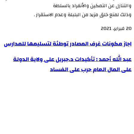
والتنازل عن التمكين والأنفراد بالسلطة
وذلك لمنع خلق مزيد من البلبلة وعدم الاستقرار .
20 فبراير، 2021
اجاز
اجاز مكونات غرف المصادر توطئة لتسليمها للمدارس
مكونات
عبد
عبد الله أحمد : تأكيدات د.جبريل على ولاية الدولة
غرف
الله
على المال العام حرب على الفساد
المصادر
أحمد
توطئة
:
لتسليمها
تأكيدات
للمدارس
د.جبريل
على
ولاية
الدولة