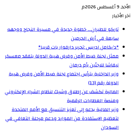
الأحد, 9 أغسطس 2026م
آخر الأخبار
تاركو للطيران…. خطوة جديدة في مسيرة النجاح ووجهه
سابعة في أرض الحرمين
‏*د/كامل ادريس :تحرير دارفوار بات قريبا*
ممثل لجنة ضبط الأمن وفرض هيبة الدولة يتفقد معسكر
نيفاشا للاجئين بأم درمان
وزير الداخلية يترأس اجتماع لجنة ضبط الأمن وفرض هيبة
الدولة رقم (13)
المالية تكشف عن إطلاق وشيك لنظام الشراء الإلكتروني
ومنصة العطاءات الرقمية
وزير المالية يدعو إلى تعزيز التنسيق مع الأمم المتحدة
لتعظيم الاستفادة من الموارد ودعم مرحلة التعافي في
السودان