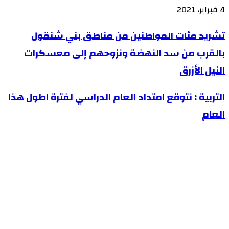
4 فبراير، 2021
تشريد
تشريد مئات المواطنين من مناطق بني شنقول
مئات
بالقرب من سد النهضة ونزوحهم إلى معسكرات
المواطنين
النيل الأزرق
من
مناطق
التربية
التربية : نتوقع امتداد العام الدراسي لفترة اطول هذا
بني
:
العام
شنقول
نتوقع
بالقرب
امتداد
من
العام
سد
الدراسي
النهضة
لفترة
ونزوحهم
اطول
إلى
هذا