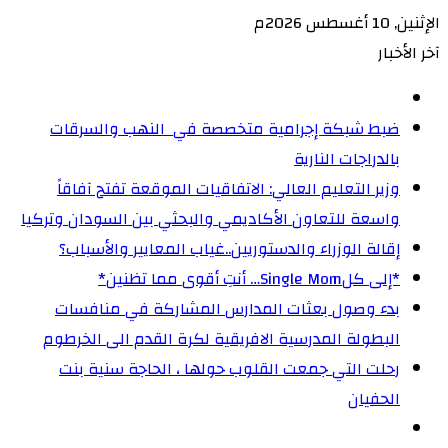
الإثنين, 10 أغسطس 2026م
آخر الأخبار
ضبط شبكة إجرامية متخصصة في النهب والسرقات
بالدراجات النارية‏
وزير التعليم العالي: الاتفاقيات الموقعة تفتح آفاقاً
واسعة للتعاون الأكاديمي والبحثي بين السودان وتركيا
إقالة الوزراء والدستوريين..غياب المعايير والأسباب؟
‏*إلى كلSingle Mom… أنتِ أقوى مما تظنين*
بدء وصول بعثات المدارس المشاركة في منافسات
البطولة المدرسية الافريقية لكرة القدم الى الخرطوم
رحلت التي جمعت القلوب حولها ، الحاجة سنية بنت
الحفيان