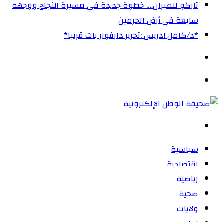
تاركو للطيران…. خطوة جديدة في مسيرة النجاح ووجهه
سابعة في أرض الحرمين
‏*د/كامل ادريس :تحرير دارفوار بات قريبا*
الوضع
المظلم
القائمة
بحث
عن
سياسية
اقتصادية
رياضية
صحية
ولايات