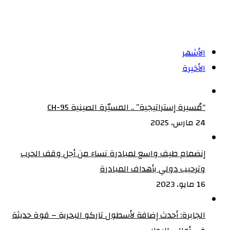
معسكرات
العام
النيل
الأزرق
الأشهر
الأخيرة
“مُسيرة إستراتيجية” .. المسيّرة الصينية CH-95
24 مارس، 2025
إنضمام طيف واسع لمبادرة نساء من أجل وقف الحرب
وترحيب دولي بأهداف المبادرة
16 مايو، 2023
الجابرة: أحدث إضافة لأسطول تاركو البحرية – قوة حديثة