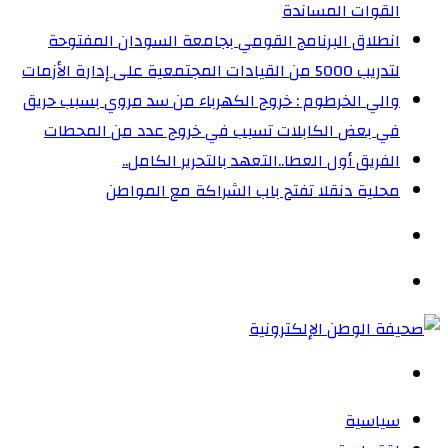
القوات المساندة
انطلاق البرنامج القومي بجامعة السودان المفتوحة
لتدريب 5000 من القيادات المجتمعية على إدارة الأزمات
والي الخرطوم : خروج الكهرباء من سد مروي بسبب حريق
في بعض الكابلات تسبب في خروج عدد من المحطات
الفريق أول العطا..التعهد بالتحرير الكامل..
محلية دنقلا تفتح باب الشراكة مع المواطن
الوضع
المظلم
القائمة
بحث
عن
سياسية