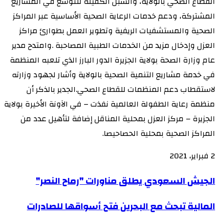
القطاع الصحي بالولاية، والسبل الكفيلة للتوسع في المشاريع
المشتركة، ودعم خدمات الرعاية الصحية الأساسية عبر المراكز
الصحية والمستشفيات الريفية وتطوير العمل بطوارئ مراكز
العزل وإدخال مزيد من الخدمات الطبية المصاحبة .وامتدح مدير
عام وزارة الصحة بولاية الجزيرة الدور البارز الذي تلعبه المنظمة
في خدمة مشاريع التنمية الصحية بالولاية وأشار لجهود وزارته
لاستقطاب دعم المنظمات للقطاع الصحي.الجدير بالذكر أن
منظمة رعاية الطفولة العالمية نفذت – في الآونة الأخيرة بولاية
الجزيرة – مركز العزل بمحلية المناقل إضافة لتأهيل عدد من
المراكز الصحية بمحلية الحصاحيصا.
2 فبراير، 2021
الجيش
الجيش السعودي يطلق مناورات "رماح النصر"
السعودي
المالية
المالية تبحث مع البحرين فتح أسواقها للصادرات
يطلق