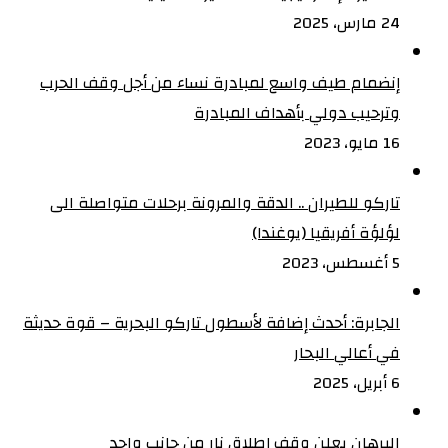
24 مارس، 2025
إنضمام طيف واسع لمبادرة نساء من أجل وقف الحرب
وترحيب دولي بأهداف المبادرة
16 مايو، 2023
تاركو للطيران .. الدقة والمرونة برحلات متواصلة الى
لؤلؤة أفريقيا (يوغندا)
5 أغسطس، 2023
الجابرة: أحدث إضافة لأسطول تاركو البحرية – قوة حديثة
في أعالي البحار
6 أبريل، 2025
البرهان يعلن وقف إطلاق نار من جانب واحد