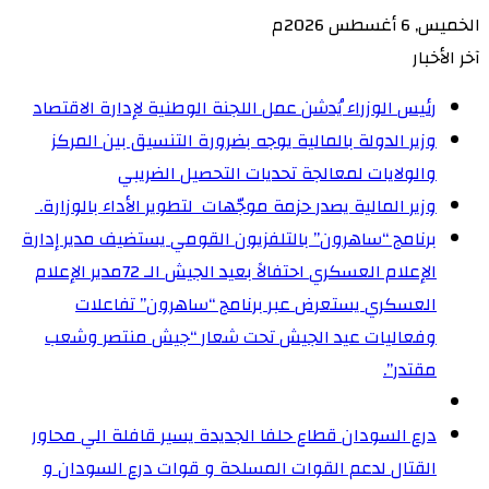
الخميس, 6 أغسطس 2026م
آخر الأخبار
رئيس الوزراء يُدشن عمل اللجنة الوطنية لإدارة الاقتصاد
وزير الدولة بالمالية يوجه بضرورة التنسيق بين المركز
والولايات لمعالجة تحديات التحصيل الضريبي‏
وزير المالية يصدر حزمة موجّهات لتطوير الأداء بالوزارة. ‏
برنامج “ساهرون” بالتلفزيون القومي يستضيف مدير إدارة
الإعلام العسكري احتفالاً بعيد الجيش الـ 72‏مدير الإعلام
العسكري يستعرض عبر برنامج “ساهرون” تفاعلات
وفعاليات عيد الجيش تحت شعار “جيش منتصر وشعب
مقتدر”.
درع السودان قطاع حلفا الجديدة يسير قافلة الي محاور
القتال لدعم القوات المسلحة و قوات درع السودان و