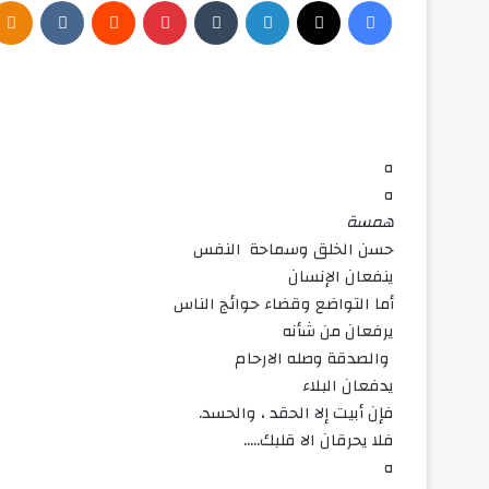
فيسبوك
‫X
لينكدإن
بينتيريست
ه
ه
همسة
‏حسن الخلق وسماحة النفس
ينفعان الإنسان
‏أما التواضع وقضاء حوائج الناس
يرفعان من شأنه
‏ والصدقة وصله الارحام
يدفعان البلاء
فإن أبيت إلا الحقد ، والحسد.
فلا يحرقان الا قلبك…..
ه