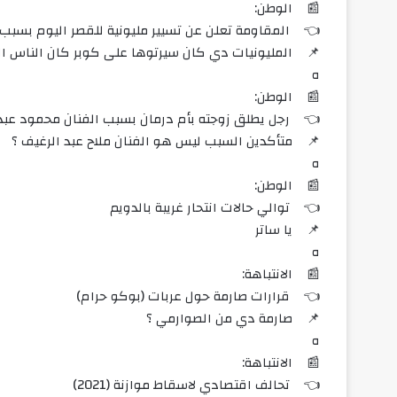
📰 الوطن:
👈 المقاومة تعلن عن تسيير مليونية للقصر اليوم بسبب 
📌 المليونيات دي كان سيرتوها على كوبر كان الناس ال
ه
📰 الوطن:
👈 رجل يطلق زوجته بأم درمان بسبب الفنان محمود عبد ا
📌 متأكدين السبب ليس هو الفنان ملاح عبد الرغيف ؟
ه
📰 الوطن:
👈 توالي حالات انتحار غريبة بالدويم
📌 يا ساتر
ه
📰 الانتباهة:
👈 قرارات صارمة حول عربات (بوكو حرام)
📌 صارمة دي من الصوارمي ؟
ه
📰 الانتباهة:
👈 تحالف اقتصادي لاسقاط موازنة (2021)