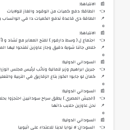
📰 الانتباهة:
👈 الطاقة: دفع كميات من الوقود والغاز للولايات
قة دي قاعدة تدفع الكميات دا في الواتساب والا وين ؟
ه
📰 الانتباهة:
وسط دارفور ) لفتح المعابر مع تشاد و (أفريقيا الوسطي)
خلاص جاتنا شوية دقيق وجاز عاوزين تفتحوا ليها المعابر
ه
📰 السوداني الدولية:
 جبريل ابراهيم وزير للمالية ونائب لرئيس مجلس الوزراء
ا الكوز بتاع الزقازيق في التربية والتعليم تكون مية مية
ه
📰 السوداني الدولية:
 (الجيش المصري ) يطلق سراح سودانيين احتجزوا بحلايب
📌 نحن عاوزين حلايب ذاتها
ه
📰 السوداني الدولية:
👈 السودان: لا نوايا لدينا للاعتداء علي اثيوبيا