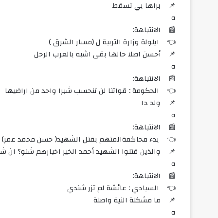
📌 براها بي تسقط
ه
📰 الانتباهة:
👈 ايلولة وزارة التربية ل (مسار الشرق )
📌 أحسن اصلا حالها بقى اشبه بالعرب الرحل
ه
📰 الانتباهة:
👈 الحكومة : قواتنا لن تنحسب شبرا واحد من اراضيها
📌 ولد دا
ه
📰 الانتباهة:
👈 بدء محاكمةالمتهم بقتل الشهيد( حسن محمد عمر)
📌 والذين قتلوا الشهيد أحمد الخير اخبارهم شنو؟ ان شاء
ه
📰 الانتباهة:
👈 السيادي : عائشة لم تزر شندي
📌 ما مشكلة النية واصلة
ه