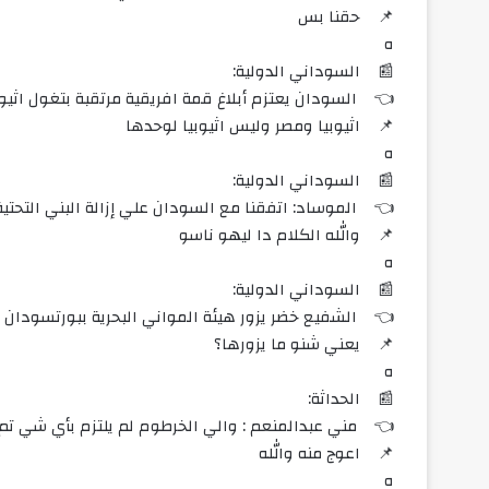
📌 حقنا بس
ه
📰 السوداني الدولية:
👈 السودان يعتزم أبلاغ قمة افريقية مرتقبة بتغول اثيوب
📌 اثيوبيا ومصر وليس اثيوبيا لوحدها
ه
📰 السوداني الدولية:
👈 الموساد: اتفقنا مع السودان علي إزالة البني التحتية 
📌 والله الكلام دا ليهو ناسو
ه
📰 السوداني الدولية:
👈 الشفيع خضر يزور هيئة المواني البحرية ببورتسودان
📌 يعني شنو ما يزورها؟
ه
📰 الحداثة:
👈 مني عبدالمنعم : والي الخرطوم لم يلتزم بأي شي تم ال
📌 اعوج منه والله
ه