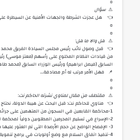
ه
⚠️
سؤال
👈 هل عجزت الشرطة والجهات الأمنية عن السيطرة على ظاه
ه
ه
⚠️
هل والا ما هل
:
👈 قبل وصول نائب رئيس مجلس السيادة الفريق محمد حم
من قيادات النظام المخلوع على رأسهم (معتز موسى) رئي
السابق (فيصل ابراهيم) ورئيس الوزراء السابق (محمد طاهر
📌 فهل الأمر مرتب له أم مصادفة….
ه
ه
⚠️
مقتطف من مقال لمناوي نشرته الحاكم نت
:
👈 مناوي للحاكم نت: قبل البحث عن هيبة الدولة، نحتاج إ
1-محاكمة القابعين في السجون من المتهمين على جرائمهم الحقيقية التي اقترفوها،
2-الإسراع في تسليم المجرمين المطلوبين دولياً لمحكمة الجنايات
3- الإفصاح الواضح عن حجم الأرصدة التي تم العثور عليها من الممتلكات المسروقة وأوجه توزيعها أو صرفها.
4-تنفيذ اتفاق السلام مع وضع أولويات في برامج تنموية