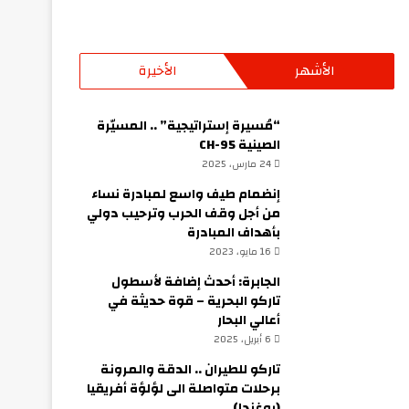
الأشهر
الأخيرة
“مُسيرة إستراتيجية” .. المسيّرة
الصينية CH-95
24 مارس، 2025
إنضمام طيف واسع لمبادرة نساء
من أجل وقف الحرب وترحيب دولي
بأهداف المبادرة
16 مايو، 2023
الجابرة: أحدث إضافة لأسطول
تاركو البحرية – قوة حديثة في
أعالي البحار
6 أبريل، 2025
تاركو للطيران .. الدقة والمرونة
برحلات متواصلة الى لؤلؤة أفريقيا
(يوغندا)