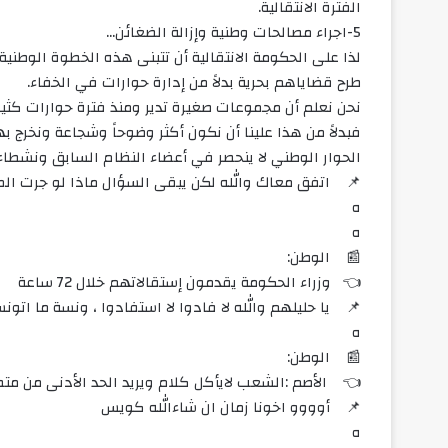
الفترة الانتقالية.
5-اجراء مصالحات وطنية وإزالة الضغائن…
لذا على الحكومة الانتقالية أن تتبنى هذه الخطوة الوطني
طرح قضاياهم بحرية بدلاً من إدارة حوارات في الخفاء.
نحن نعلم أن مجموعات صغيرة تدير ومنذ فترة حوارات كث
فبدلاً من هذا علينا أن نكون أكثر وضوحاً وشجاعة ونخرج ب
الحوار الوطني لا ينحصر في أعضاء النظام السابق ونشطاء 
📌 اتفق معاك والله لكن يبقى السؤال ماذا لو جرت ال
ه
ه
📰 الوطن:
👈 وزراء الحكومة يقدمون إستقالاتهم خلال 72 ساعة
📌 يا حليلهم والله لا فادوا لا استفادوا ، ونسة ما اتون
ه
📰 الوطن:
👈 الأصم :الشعب لايأكل كلام ويريد الحد الأدنى من متط
📌 أوووو اخونا زمان ان شاءالله كويس
ه