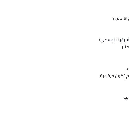
📌 الطا
👈 اجتماع ل ( 
📌 

📌 كمان لو جابو
👈