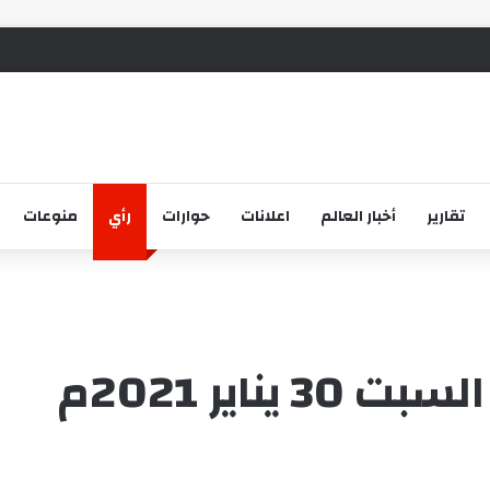
تقارير
أخبار العالم
اعلانات
حوارات
رأي
منوعات
اير 2021م