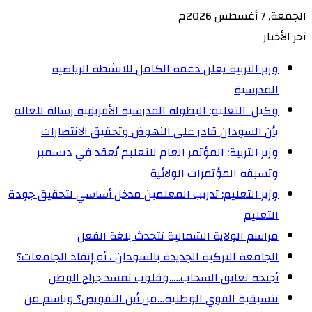
الجمعة, 7 أغسطس 2026م
آخر الأخبار
وزير التربية يعلن دعمه الكامل للانشطة الرياضية
المدرسية
وكيل التعليم: البطولة المدرسية الأفريقية رسالة للعالم
بأن السودان قادر على النهوض وتحقيق الانتصارات
وزير التربية: المؤتمر العام للتعليم يُعقد في ديسمبر
وتسبقه المؤتمرات الولائية
وزير التعليم: تدريب المعلمين مدخل أساسي لتحقيق جودة
التعليم
مراسم الولاية الشمالية تتحدث بلغة الفعل
الجامعة التركية الجديدة بالسودان ، أم إنقاذ الجامعات؟
أجنحة تعانق السحاب…..وقلوب تمسد جراح الوطن
تنسيقية القوي الوطنية…من أين التفويض؟ وباسم من