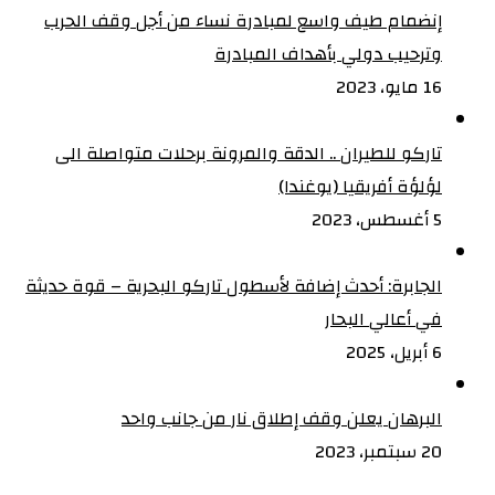
إنضمام طيف واسع لمبادرة نساء من أجل وقف الحرب
وترحيب دولي بأهداف المبادرة
16 مايو، 2023
تاركو للطيران .. الدقة والمرونة برحلات متواصلة الى
لؤلؤة أفريقيا (يوغندا)
5 أغسطس، 2023
الجابرة: أحدث إضافة لأسطول تاركو البحرية – قوة حديثة
في أعالي البحار
6 أبريل، 2025
البرهان يعلن وقف إطلاق نار من جانب واحد
20 سبتمبر، 2023