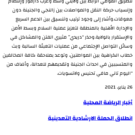
للطريق القومي الرابط بين ولايتي وسط وغرب دارفور وإنتظام
وإنسياب حركة النقل والمواصلات بين زالنجي والجنينة دون
معوقات.وأشار إلى وجود ترتيب وتنسيق بين الدعم السريع
والإدارة الأهلية بالمنطقة لتعزيز عملية السلام وبسط الأمن
والإستقرار بالولاية.وحذر “دريدي” مثيري الفتن والمشاكل في
وسائل التواصل الإجتماعي من عمليات التعبئة السالبة وبث
خطاب الكراهية بين المواطنين، وتوعد بملاحقة كافة المخالفين
والمتسببين في احداث الجنينة وتقديمهم للعدالة، وأضاف من
“اليوم تاني مافي تحنيس ولاتسويات.
26 يناير، 2021
أخبار
أخبار الرياضة المحلية
الرياضة
انطلاق
انطلاق الحملة الارشادية التعدينية
المحلية
الحملة