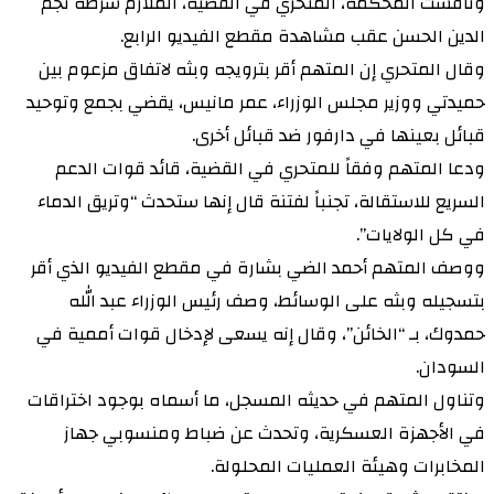
وناقشت المحكمة، المتحري في القضية، الملازم شرطة نجم
الدين الحسن عقب مشاهدة مقطع الفيديو الرابع.
وقال المتحري إن المتهم أقر بترويجه وبثه لاتفاق مزعوم بين
حميدتي ووزير مجلس الوزراء، عمر مانيس، يقضي بجمع وتوحيد
قبائل بعينها في دارفور ضد قبائل أخرى.
ودعا المتهم وفقاً للمتحري في القضية، قائد قوات الدعم
السريع للاستقالة، تجنباً لفتنة قال إنها ستحدث “وتريق الدماء
في كل الولايات”.
ووصف المتهم أحمد الضي بشارة في مقطع الفيديو الذي أقر
بتسجيله وبثه على الوسائط، وصف رئيس الوزراء عبد الله
حمدوك، بـ “الخائن”، وقال إنه يسعى لإدخال قوات أممية في
السودان.
وتناول المتهم في حديثه المسجل، ما أسماه بوجود اختراقات
في الأجهزة العسكرية، وتحدث عن ضباط ومنسوبي جهاز
المخابرات وهيئة العمليات المحلولة.