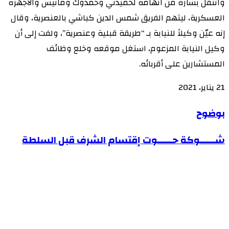
وانتقل بشارة من اتهامه لحميدتي وحمدوك ومانيس والأجهزة
العسكرية، ليتهم الفريق شمس الدين كباشي بالعنصرية، وقال
إنه عيّن وكيلاً للنيابة بـ “طريقة قبلية وعنصرية”، ولفت إلى أن
وكيل النيابة المزعوم، استغل موقعه وخلع وظائف
المستشارين على أقربائه.
21 يناير، 2021
بوضوح
بوضوح
شــــــوكة
شــــــوكة حــــــوت إقتسام الشرف قبل السلطة
حــــــوت
إقتسام
الشرف
قبل
السلطة