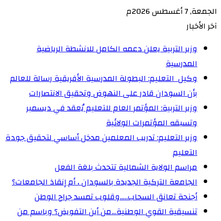
الجمعة, 7 أغسطس 2026م
آخر الأخبار
وزير التربية يعلن دعمه الكامل للانشطة الرياضية
المدرسية
وكيل التعليم: البطولة المدرسية الأفريقية رسالة للعالم
بأن السودان قادر على النهوض وتحقيق الانتصارات
وزير التربية: المؤتمر العام للتعليم يُعقد في ديسمبر
وتسبقه المؤتمرات الولائية
وزير التعليم: تدريب المعلمين مدخل أساسي لتحقيق جودة
التعليم
مراسم الولاية الشمالية تتحدث بلغة الفعل
الجامعة التركية الجديدة بالسودان ، أم إنقاذ الجامعات؟
أجنحة تعانق السحاب…..وقلوب تمسد جراح الوطن
تنسيقية القوي الوطنية…من أين التفويض؟ وباسم من