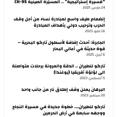
“مُسيرة إستراتيجية” .. المسيّرة الصينية CH-95
24 مارس، 2025
إنضمام طيف واسع لمبادرة نساء من أجل وقف
الحرب وترحيب دولي بأهداف المبادرة
16 مايو، 2023
الجابرة: أحدث إضافة لأسطول تاركو البحرية –
قوة حديثة في أعالي البحار
6 أبريل، 2025
تاركو للطيران .. الدقة والمرونة برحلات متواصلة
الى لؤلؤة أفريقيا (يوغندا)
5 أغسطس، 2023
البرهان يعلن وقف إطلاق نار من جانب واحد
20 سبتمبر، 2023
تاركو للطيران…. خطوة جديدة في مسيرة النجاح
ووجهه سابعة في أرض الحرمين