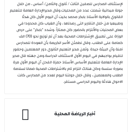
لإستئناف المدارس للصفين الثالث / ثانوي والثامن/ أساس ، من خلال
جولة ميدانية شملت عدد من المحليات.وقال مديرالإدارة العامة للتعليم
القانوي بالولاية الأستاذ بابكر محمد بخيت أن اليوم الأول كان هدئا
وطبيعيا من خلال التقارير التى رصدناها ، وأن الغياب كان محدودا في
بعض المحليات والألتزام بالحضور كان ممتازاً .وشدد “بابكر” على حرص
الوزاة على تطبيق الإشتراطات الصحية بعد أن تم توزيع نحو (70) الف
كمامة على الطلاب. وقال نطمئن الأسر الكريمة بأن العودة للمدارس
آمنة وأن البيئة جيدة .وثمن مدير التعليم الثانوي دور المعلمين وحضور
للقيام بواجبهم في اليوم الأول لاستئناف الدراسة.ومن جهته قال مدير
الإدارة العامة للتعليم الأساس الأستاذ حمزة الفحل أن اليوم الأول مرة
بصورة سلسة وكان هنالك التزام تام بالاشتراطات الصحية ضمانا لسلامة
الطلاب والمعلمين ، وقال خلال جولتنا اليوم لعدد من المدارس كانت
الاحوال هادئة واليوم الدراسي مستقر.
أخبار
أخبار الرياضة المحلية
الرياضة
المحلية