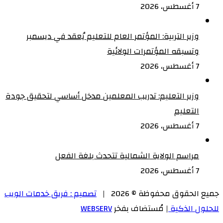
7 أغسطس، 2026
وزير التربية: المؤتمر العام للتعليم يُعقد في ديسمبر
وتسبقه المؤتمرات الولائية
7 أغسطس، 2026
وزير التعليم: تدريب المعلمين مدخل أساسي لتحقيق جودة
التعليم
7 أغسطس، 2026
مراسم الولاية الشمالية تتحدث بلغة الفعل
7 أغسطس، 2026
جميع الحقوق محفوظة © 2026 |
تصميم : فريق خدمات الويب
للحلول الذكية
| مُستضاف بفخر
WEBSERV
‫X
زر
تيلقرام
ماسنجر
ماسنجر
لينكدإن
واتساب
فيسبوك