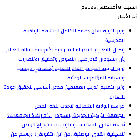
السبت, 8 أغسطس 2026م
آخر الأخبار
وزير التربية يعلن دعمه الكامل للانشطة الرياضية
المدرسية
وكيل التعليم: البطولة المدرسية الأفريقية رسالة للعالم
بأن السودان قادر على النهوض وتحقيق الانتصارات
وزير التربية: المؤتمر العام للتعليم يُعقد في ديسمبر
وتسبقه المؤتمرات الولائية
وزير التعليم: تدريب المعلمين مدخل أساسي لتحقيق جودة
التعليم
مراسم الولاية الشمالية تتحدث بلغة الفعل
الجامعة التركية الجديدة بالسودان ، أم إنقاذ الجامعات؟
أجنحة تعانق السحاب…..وقلوب تمسد جراح الوطن
تنسيقية القوي الوطنية…من أين التفويض؟ وباسم من