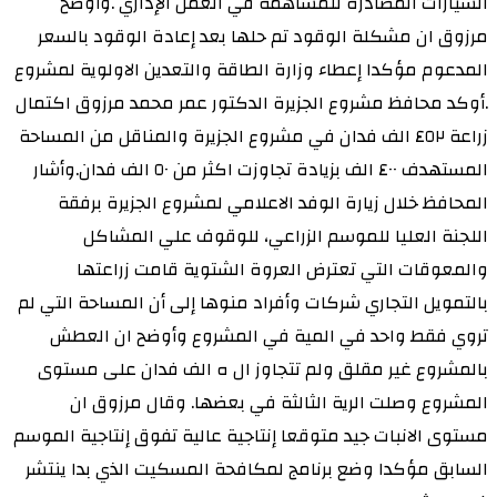
السيارات المصادرة للمساهمة في العمل الإداري .وأوضح
مرزوق ان مشكلة الوقود تم حلها بعد إعادة الوقود بالسعر
المدعوم مؤكدا إعطاء وزارة الطاقة والتعدين الاولوية لمشروع
.أوكد محافظ مشروع الجزيرة الدكتور عمر محمد مرزوق اكتمال
زراعة ٤٥٢ الف فدان في مشروع الجزيرة والمناقل من المساحة
المستهدف ٤٠٠ الف بزيادة تجاوزت اكثر من ٥٠ الف فدان.وأشار
المحافظ خلال زيارة الوفد الاعلامي لمشروع الجزيرة برفقة
اللجنة العليا للموسم الزراعي، للوقوف علي المشاكل
والمعوقات التي تعترض العروة الشتوية قامت زراعتها
بالتمويل التجاري شركات وأفراد منوها إلى أن المساحة التي لم
تروي فقط واحد في المية في المشروع وأوضح ان العطش
بالمشروع غير مقلق ولم تتجاوز ال ه الف فدان على مستوى
المشروع وصلت الرية الثالثة في بعضها. وقال مرزوق ان
مستوى الانبات جيد متوقعا إنتاجية عالية تفوق إنتاجية الموسم
السابق مؤكدا وضع برنامج لمكافحة المسكيت الذي بدا ينتشر