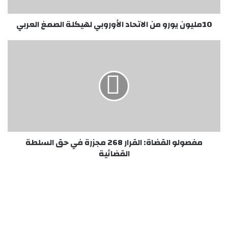
العربي
10مليون يورو من الاتحاد الأوروبي لهيكلة الصمغ العربي
مفصولو
القضاة:
القرار
268
مجزرة
في
حق
السلطة
القضائية
مفصولو القضاة: القرار 268 مجزرة في حق السلطة
القضائية