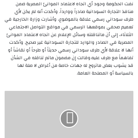
نفت الحكومة وجود أي اتجاه لاعتماد الموانئ المصرية ضمن
منافذ التجارة السودانية صادراً ووارداً. وأكدت أنه لم يكن لأي
طرف سوداني رسمي علاقة بالموضوع، وأشارت وزارة الخارجية في
تعميم صحفي بموقعها الرسمي في مواقع التواصل الاجتماعي
الثلاثاء، إلى أن ماتناقلته وسائل الإعلام عن اتجاه لاعتماد الموانئ
المصرية في الصادر والوارد للتجارة السودانية غير صحيح. وأكدت
أنها لا علاقة لأي طرف سوداني رسمي حديثاً أو طرحاً أو نقاشاً أو
تفاهماً مع طرف عليه.وقالت إن مضمون ماتم تناقله في الشأن
قد يشوب بعض ماتروج له جهات خاصة من أغراض لا صلة لها
بالسياسة أو المصلحة العامة.
10مليون
يورو
من
الاتحاد
الأوروبي
لهيكلة
الصمغ