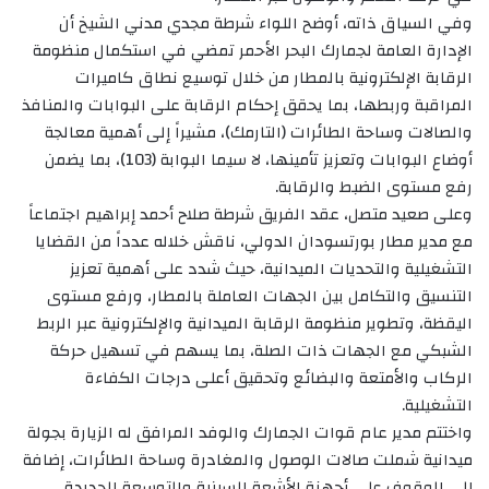
‏وفي السياق ذاته، أوضح اللواء شرطة مجدي مدني الشيخ أن
الإدارة العامة لجمارك البحر الأحمر تمضي في استكمال منظومة
الرقابة الإلكترونية بالمطار من خلال توسيع نطاق كاميرات
المراقبة وربطها، بما يحقق إحكام الرقابة على البوابات والمنافذ
والصالات وساحة الطائرات (التارمك)، مشيراً إلى أهمية معالجة
أوضاع البوابات وتعزيز تأمينها، لا سيما البوابة (103)، بما يضمن
رفع مستوى الضبط والرقابة.
‏وعلى صعيد متصل، عقد الفريق شرطة صلاح أحمد إبراهيم اجتماعاً
مع مدير مطار بورتسودان الدولي، ناقش خلاله عدداً من القضايا
التشغيلية والتحديات الميدانية، حيث شدد على أهمية تعزيز
التنسيق والتكامل بين الجهات العاملة بالمطار، ورفع مستوى
اليقظة، وتطوير منظومة الرقابة الميدانية والإلكترونية عبر الربط
الشبكي مع الجهات ذات الصلة، بما يسهم في تسهيل حركة
الركاب والأمتعة والبضائع وتحقيق أعلى درجات الكفاءة
التشغيلية.
‏واختتم مدير عام قوات الجمارك والوفد المرافق له الزيارة بجولة
ميدانية شملت صالات الوصول والمغادرة وساحة الطائرات، إضافة
إلى الوقوف على أجهزة الأشعة السينية والتوسعة الجديدة