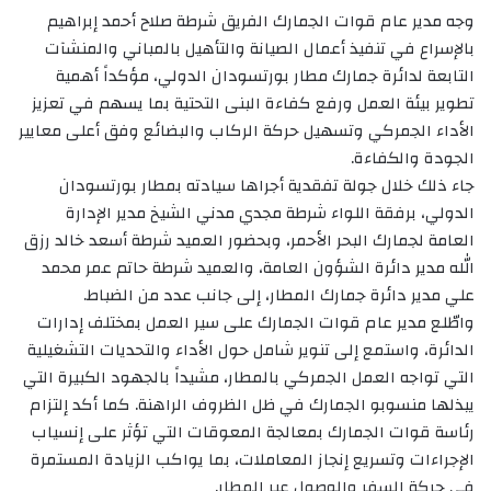
وجه مدير عام قوات الجمارك الفريق شرطة صلاح أحمد إبراهيم
بالإسراع في تنفيذ أعمال الصيانة والتأهيل بالمباني والمنشآت
التابعة لدائرة جمارك مطار بورتسودان الدولي، مؤكداً أهمية
تطوير بيئة العمل ورفع كفاءة البنى التحتية بما يسهم في تعزيز
الأداء الجمركي وتسهيل حركة الركاب والبضائع وفق أعلى معايير
الجودة والكفاءة.
‏جاء ذلك خلال جولة تفقدية أجراها سيادته بمطار بورتسودان
الدولي، برفقة اللواء شرطة مجدي مدني الشيخ مدير الإدارة
العامة لجمارك البحر الأحمر، وبحضور العميد شرطة أسعد خالد رزق
الله مدير دائرة الشؤون العامة، والعميد شرطة حاتم عمر محمد
علي مدير دائرة جمارك المطار، إلى جانب عدد من الضباط.
‏واطّلع مدير عام قوات الجمارك على سير العمل بمختلف إدارات
الدائرة، واستمع إلى تنوير شامل حول الأداء والتحديات التشغيلية
التي تواجه العمل الجمركي بالمطار، مشيداً بالجهود الكبيرة التي
يبذلها منسوبو الجمارك في ظل الظروف الراهنة. كما أكد إلتزام
رئاسة قوات الجمارك بمعالجة المعوقات التي تؤثر على إنسياب
الإجراءات وتسريع إنجاز المعاملات، بما يواكب الزيادة المستمرة
في حركة السفر والوصول عبر المطار.